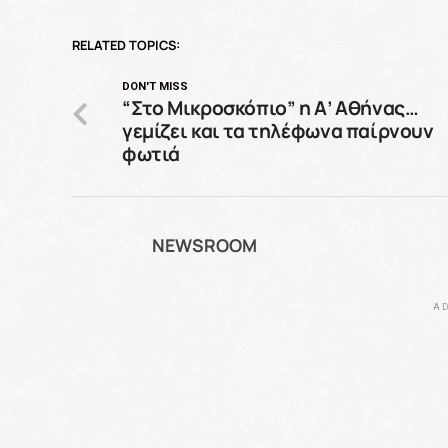
RELATED TOPICS:
DON'T MISS
“Στο Μικροσκόπιο” η Α’ Αθήνας…
γεμίζει και τα τηλέφωνα παίρνουν
φωτιά
NEWSROOM
AD