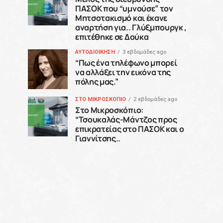
ΠΑΣΟΚ που “υμνούσε” τον
Μητσοτακισμό και έκανε
αναρτήση για.. Γλύξμπουργκ ,
επιτέθηκε σε Δούκα
ΑΥΤΟΔΙΟΙΚΗΣΗ
3 εβδομάδες ago
“Πως ένα τηλέφωνο μπορεί
να αλλάξει την εικόνα της
πόλης μας.”
ΣΤΟ ΜΙΚΡΟΣΚΟΠΙΟ
2 εβδομάδες ago
Στο Μικροσκόπιο:
“Τσουκαλάς-Μάντζος προς
επικρατείας στο ΠΑΣΟΚ και ο
Γιαννίτσης..