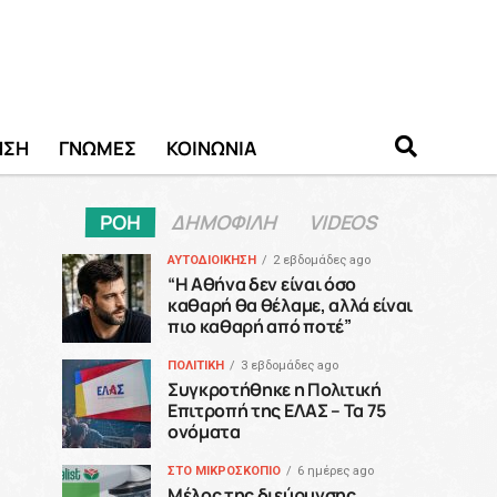
ΗΣΗ
ΓΝΩΜΕΣ
ΚΟΙΝΩΝΙΑ
ΡΟΗ
ΔΗΜΟΦΙΛΗ
VIDEOS
ΑΥΤΟΔΙΟΙΚΗΣΗ
2 εβδομάδες ago
“H Αθήνα δεν είναι όσο
καθαρή θα θέλαμε, αλλά είναι
πιο καθαρή από ποτέ”
ΠΟΛΙΤΙΚΗ
3 εβδομάδες ago
Συγκροτήθηκε η Πολιτική
Επιτροπή της ΕΛΑΣ – Τα 75
ονόματα
ΣΤΟ ΜΙΚΡΟΣΚΟΠΙΟ
6 ημέρες ago
Μέλος της διεύρυνσης