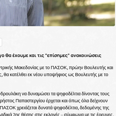
nger
ραστείτε
ίγο θα έχουμε και τις “επίσημες” ανακοινώσεις
ντρικής Μακεδονίας με το ΠΑΣΟΚ, πρώην Βουλευτής και
θα κατέλθει εκ νέου υποψήφιος ως Βουλευτής με το
νδρουλάκη να δυναμώσει τα ψηφοδέλτια δίνοντας τους
Χρήστος Παπαστεργίου έρχεται και όπως όλα δείχνουν
 ΠΑΣΟΚ χρειάζεται δυνατά ψηφοδέλτια, δεδομένης της
δικά 2ης θέσης στις εκλογές – σύμφωνα με τις έρευνες.