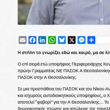
Email
Facebook
LinkedIn
WhatsApp
Bluesky
X
Messe
Μοι
Η στήλη το γνωρίζει εδώ και καιρό, μα σε λ
Ο επί σειρά ετώ υποψήφιος Περιφερειάρχης Κε
πρώην Γραμματέας ΝΕ ΠΑΣΟΚ Α Θεσσαλονίκης, 
ΠΑΣΟΚ στην Α Θεσσαλονίκης.
Σε μια προσπάθεια του ΠΑΣΟΚ και του Νίκου Α
και ισχυρούς αυτοδιοικητικούς υποψηφίους, ο 
αποτελεί “φαβορί” για την Α Θεσσαλονίκης… Το
δημοσκοπικής πτώσης και απώλειας της πανελλα