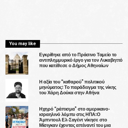
You may like
Εγκρίθηκε από το Πράσινο Ταμείο το
αντιπλημμυρικό έργο για τον Λυκαβηττό
που κατέθεσε ο Δήμος Αθηναίων
Η αξία του “καθαρού” πολιτικού
μηνύματος: Το παράδειγμα της νίκης
του Χάρη Δούκα στην Αθήνα
Ηχηρό “ράπισμα” στο αμερικανο-
ισραηλινό λόμπυ στις ΗΠΑ:Ο
Άμπντουλ Ελ-Σαγέντ νίκησε στο
Μίσιγκαν έχοντας απέναντί του μια