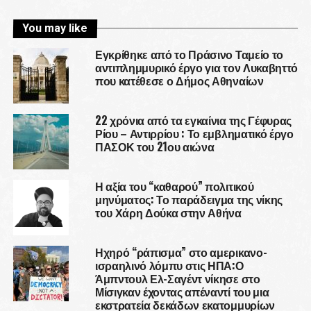
You may like
Εγκρίθηκε από το Πράσινο Ταμείο το
αντιπλημμυρικό έργο για τον Λυκαβηττό
που κατέθεσε ο Δήμος Αθηναίων
22 χρόνια από τα εγκαίνια της Γέφυρας
Ρίου – Αντιρρίου : Το εμβληματικό έργο
ΠΑΣΟΚ του 21ου αιώνα
Η αξία του “καθαρού” πολιτικού
μηνύματος: Το παράδειγμα της νίκης
του Χάρη Δούκα στην Αθήνα
Ηχηρό “ράπισμα” στο αμερικανο-
ισραηλινό λόμπυ στις ΗΠΑ:Ο
Άμπντουλ Ελ-Σαγέντ νίκησε στο
Μίσιγκαν έχοντας απέναντί του μια
εκστρατεία δεκάδων εκατομμυρίων