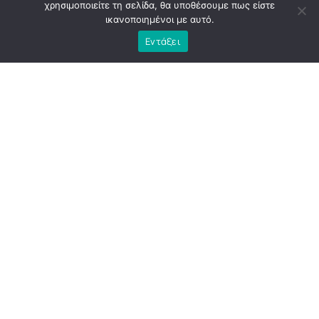
χρησιμοποιείτε τη σελίδα, θα υποθέσουμε πως είστε
ικανοποιημένοι με αυτό.
Εντάξει
Η
Αθήνα
εκείνη την περίοδο κουβαλούσε την κόπωση
μιας διοίκησης που, παρά τις υψηλές προσδοκίες, άφησε
πίσω της περισσότερα ερωτήματα παρά απαντήσεις. Το
εμβληματικό έργο του «
Μεγάλου
Περιπάτου
», που
παρουσιάστηκε ως τομή για την πόλη, κατέληξε να γίνει
αντικείμενο έντονης κοινωνικής και πολιτικής
αμφισβήτησης. Οι παρεμβάσεις αναθεωρήθηκαν,
σημαντικά τμήματά τους αποξηλώθηκαν και το έργο έμεινε