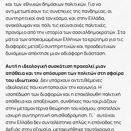
και των εθνικών δημόσιων πολιτικών. Για να
αντιμετωπίσουν τις συνέπειες της πανδημίας, οι
συντηρητικοί ανά τον κόσμο, και στην Ελλάδα,
ανακάλυψαν και πάλι τις κεϋνσιανές πολιτικές,
προνόμιο από την ιστορία των σοσιαλδημοκρατών. Στα
μάτια των αποκαμωμένων Ελλήνων το ερώτημα για τις
διαφορές μεταξύ συντηρητικών και προοδευτικών
δυνάμεων απέκτησε μιαν αδιάφορη διάσταση.
Αυτή η ιδεολογική συσκότιση προκαλεί μιαν
απάθεια και την απόσυρση των πολιτών στη σφαίρα
του ιδιωτικού.
Δεν υπάρχουν αντιτιθέμενες
ιδεολογίες που κινητοποιούν την κοινωνία. Η
ισοπέδωση των διαφορών και η επακόλουθη πολιτική
απάθεια και αποξένωση, συνθήκες που ταιριάζουν
στην μεταμοντέρνα θεώρηση του κόσμου, αποτελούν
ισχυρή συντηρητική οπισθοδρόμηση. Γι΄ αυτό και
στην Ελλάδα δεν συντελέστηκε απλώς η επάνοδος της
Δεξιάς στην εξουσία, μετακινήθηκε ταυτόχρονα ο