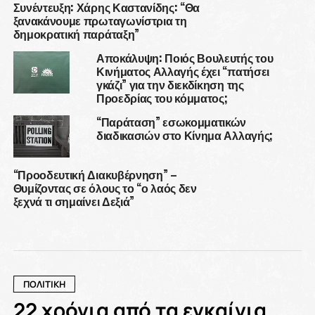
Συνέντευξη: Χάρης Καστανίδης: “Θα
ξανακάνουμε πρωταγωνίστρια τη
δημοκρατική παράταξη”
Αποκάλυψη: Ποιός Βουλευτής του
Κινήματος Αλλαγής έχει “πατήσει
γκάζι” για την διεκδίκηση της
Προεδρίας του κόμματος;
“Παράταση” εσωκομματικών
διαδικασιών στο Κίνημα Αλλαγής;
“Προοδευτική Διακυβέρνηση” –
Θυμίζοντας σε όλους το “ο λαός δεν
ξεχνά τι σημαίνει Δεξιά”
ΠΟΛΙΤΙΚΗ
22 χρόνια από τα εγκαίνια