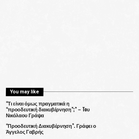
You may like
“Τι είναι όμως πραγματικά η
“προοδευτική διακυβέρνηση”;” – Toυ
Νικόλαου Γράψα
“Προοδευτική Διακυβέρνηση”. Γράφει ο
Άγγελος Γαβρής