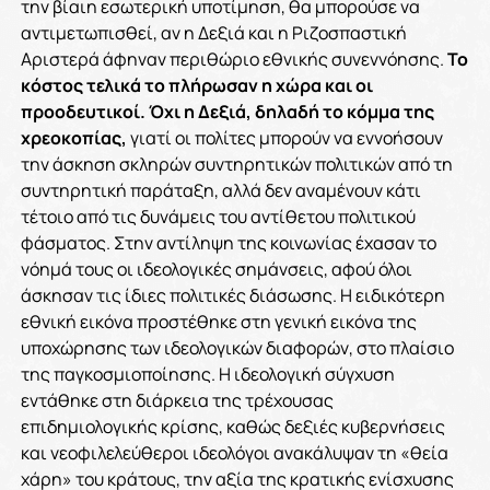
την βίαιη εσωτερική υποτίμηση, θα μπορούσε να
αντιμετωπισθεί, αν η Δεξιά και η Ριζοσπαστική
Αριστερά άφηναν περιθώριο εθνικής συνεννόησης.
Το
κόστος τελικά το πλήρωσαν η χώρα και οι
προοδευτικοί. Όχι η Δεξιά, δηλαδή το κόμμα της
χρεοκοπίας,
γιατί οι πολίτες μπορούν να εννοήσουν
την άσκηση σκληρών συντηρητικών πολιτικών από τη
συντηρητική παράταξη, αλλά δεν αναμένουν κάτι
τέτοιο από τις δυνάμεις του αντίθετου πολιτικού
φάσματος. Στην αντίληψη της κοινωνίας έχασαν το
νόημά τους οι ιδεολογικές σημάνσεις, αφού όλοι
άσκησαν τις ίδιες πολιτικές διάσωσης. Η ειδικότερη
εθνική εικόνα προστέθηκε στη γενική εικόνα της
υποχώρησης των ιδεολογικών διαφορών, στο πλαίσιο
της παγκοσμιοποίησης. Η ιδεολογική σύγχυση
εντάθηκε στη διάρκεια της τρέχουσας
επιδημιολογικής κρίσης, καθώς δεξιές κυβερνήσεις
και νεοφιλελεύθεροι ιδεολόγοι ανακάλυψαν τη «θεία
χάρη» του κράτους, την αξία της κρατικής ενίσχυσης