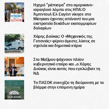
Ηχηρό “ράπισμα” στο αμερικανο-
ισραηλινό λόμπυ στις ΗΠΑ:Ο
Άμπντουλ Ελ-Σαγέντ νίκησε στο
Μίσιγκαν έχοντας απέναντί του μια
εκστρατεία δεκάδων εκατομμυρίων
δολαρίων
Χάρης Δούκας: Ο «Μηχανικός της
Γειτονιάς» φέρνει άμεσες λύσεις σε
σχολεία και δημοτικά κτίρια
Στο Μαξίμου ψάχνουν πλέον
κυβερνητικό εταίρο και ..ο Χάρης
Δούκας είναι αυτός που εγκλώβισε τη
ΝΔ
Το ΠΑΣΟΚ συνεχίζει τη διεύρυνση με το
βλέμμα στην επόμενη ημέρα