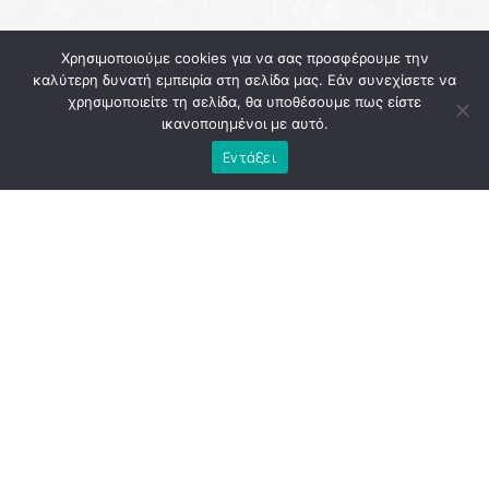
Χρησιμοποιούμε cookies για να σας προσφέρουμε την
καλύτερη δυνατή εμπειρία στη σελίδα μας. Εάν συνεχίσετε να
χρησιμοποιείτε τη σελίδα, θα υποθέσουμε πως είστε
ικανοποιημένοι με αυτό.
Εντάξει
Η
Αθήνα
εκείνη την περίοδο κουβαλούσε την κόπωση
μιας διοίκησης που, παρά τις υψηλές προσδοκίες, άφησε
πίσω της περισσότερα ερωτήματα παρά απαντήσεις. Το
εμβληματικό έργο του «
Μεγάλου
Περιπάτου
», που
παρουσιάστηκε ως τομή για την πόλη, κατέληξε να γίνει