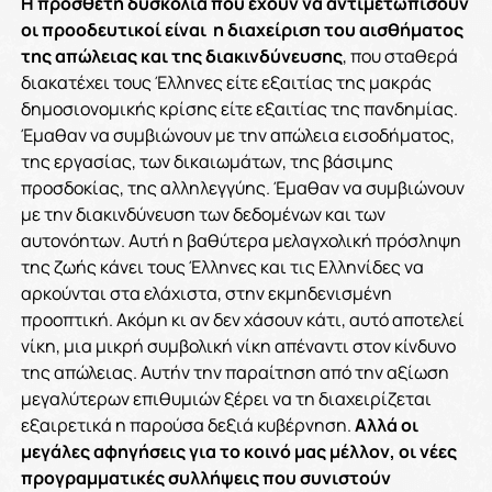
Η πρόσθετη δυσκολία που έχουν να αντιμετωπίσουν
οι προοδευτικοί είναι η διαχείριση του αισθήματος
της απώλειας και της διακινδύνευσης
, που σταθερά
διακατέχει τους Έλληνες είτε εξαιτίας της μακράς
δημοσιονομικής κρίσης είτε εξαιτίας της πανδημίας.
Έμαθαν να συμβιώνουν με την απώλεια εισοδήματος,
της εργασίας, των δικαιωμάτων, της βάσιμης
προσδοκίας, της αλληλεγγύης. Έμαθαν να συμβιώνουν
με την διακινδύνευση των δεδομένων και των
αυτονόητων. Αυτή η βαθύτερα μελαγχολική πρόσληψη
της ζωής κάνει τους Έλληνες και τις Ελληνίδες να
αρκούνται στα ελάχιστα, στην εκμηδενισμένη
προοπτική. Ακόμη κι αν δεν χάσουν κάτι, αυτό αποτελεί
νίκη, μια μικρή συμβολική νίκη απέναντι στον κίνδυνο
της απώλειας. Αυτήν την παραίτηση από την αξίωση
μεγαλύτερων επιθυμιών ξέρει να τη διαχειρίζεται
εξαιρετικά η παρούσα δεξιά κυβέρνηση.
Αλλά οι
μεγάλες αφηγήσεις για το κοινό μας μέλλον, οι νέες
προγραμματικές συλλήψεις που συνιστούν