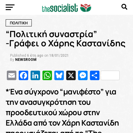
ΠΟΛΙΤΙΚΗ
“Πολιτική συναστρία”
-Γράφει ο Χάρης Καστανίδης
Published
6 έτη ago
on
18/01/2021
By
NEWSROOM
Email
Facebook
LinkedIn
WhatsApp
Bluesky
X
Messenge
Μοιρασ
*Ένα σύγχρονο “μανιφέστο” για
την ανασυγκρότηση του
προοδευτικού χώρου στην
Ελλάδα από τον Χάρη Καστανίδη