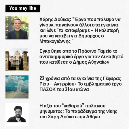
You may like
Χάρης Δούκας: “Έργα που πάλεψα να
γίνουν, πηγαίνουν άλλοι στα εγκαίνια
και λένε “το καταφέραμε – Η καλύτερή
μου να κατέβει για Δήμαρχος ο
Μπακογιάννης “
Εγκρίθηκε από το Πράσινο Ταμείο το
αντιπλημμυρικό έργο για τον Λυκαβηττό
που κατέθεσε ο Δήμος Αθηναίων
22 χρόνια από τα εγκαίνια της Γέφυρας
Ρίου – Αντιρρίου : Το εμβληματικό έργο
ΠΑΣΟΚ του 21ου αιώνα
Η αξία του “καθαρού” πολιτικού
μηνύματος: Το παράδειγμα της νίκης
του Χάρη Δούκα στην Αθήνα