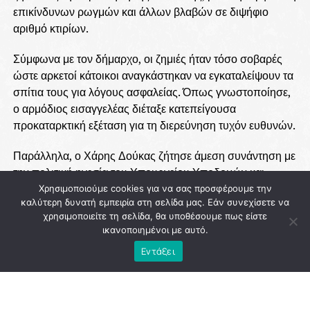
επικίνδυνων ρωγμών και άλλων βλαβών σε διψήφιο
αριθμό κτιρίων.
Σύμφωνα με τον δήμαρχο, οι ζημιές ήταν τόσο σοβαρές
ώστε αρκετοί κάτοικοι αναγκάστηκαν να εγκαταλείψουν τα
σπίτια τους για λόγους ασφαλείας. Όπως γνωστοποίησε,
ο αρμόδιος εισαγγελέας διέταξε κατεπείγουσα
προκαταρκτική εξέταση για τη διερεύνηση τυχόν ευθυνών.
Παράλληλα, ο Χάρης Δούκας ζήτησε άμεση συνάντηση με
την πολιτική ηγεσία του Υπουργείου Υποδομών και
Μεταφορών, καθώς και με τη διοίκηση της Ελληνικό
Χρησιμοποιούμε cookies για να σας προσφέρουμε την
καλύτερη δυνατή εμπειρία στη σελίδα μας. Εάν συνεχίσετε να
Μετρό Α.Ε., προκειμένου να υπάρξουν σαφείς απαντήσεις
χρησιμοποιείτε τη σελίδα, θα υποθέσουμε πως είστε
για τα αίτια των προβλημάτων και τις ενέργειες που θα
ικανοποιημένοι με αυτό.
ακολουθήσουν.
Εντάξει
Το θέμα επρόκειτο να συζητηθεί και στο Δημοτικό
Συμβούλιο της Αθήνας, με τη δημοτική αρχή να θέτει ως
προτεραιότητα την προστασία των κατοίκων και των