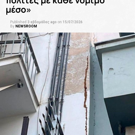
πολίτες με κάθε νόμιμο
μέσο»
Published
3 εβδομάδες ago
on
15/07/2026
By
NEWSROOM