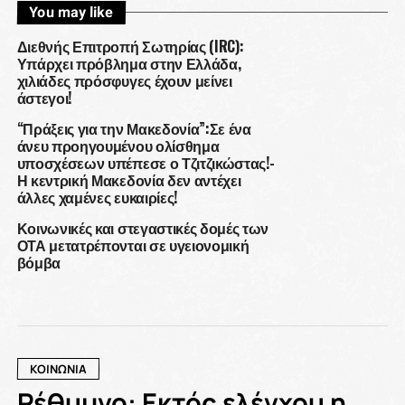
You may like
Διεθνής Επιτροπή Σωτηρίας (IRC):
Υπάρχει πρόβλημα στην Ελλάδα,
χιλιάδες πρόσφυγες έχουν μείνει
άστεγοι!
“Πράξεις για την Μακεδονία”:Σε ένα
άνευ προηγουμένου ολίσθημα
υποσχέσεων υπέπεσε ο Τζιτζικώστας!-
Η κεντρική Μακεδονία δεν αντέχει
άλλες χαμένες ευκαιρίες!
Κοινωνικές και στεγαστικές δομές των
ΟΤΑ μετατρέπονται σε υγειονομική
βόμβα
ΚΟΙΝΩΝΙΑ
Ρέθυμνο: Εκτός ελέγχου η