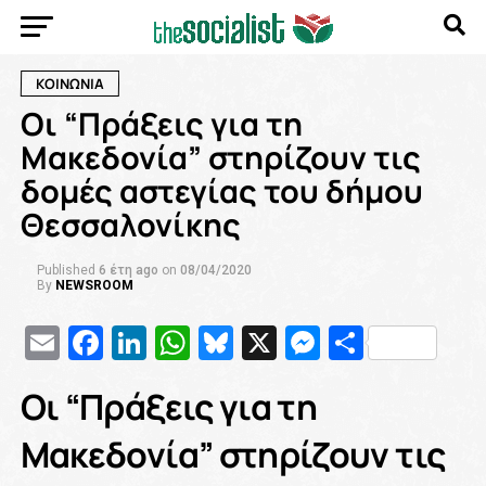
ΚΟΙΝΩΝΙΑ
Οι “Πράξεις για τη
Μακεδονία” στηρίζουν τις
δομές αστεγίας του δήμου
Θεσσαλονίκης
Published
6 έτη ago
on
08/04/2020
By
NEWSROOM
Email
Facebook
LinkedIn
WhatsApp
Bluesky
X
Messenge
Μοιρασ
Οι “Πράξεις για τη
Μακεδονία” στηρίζουν τις