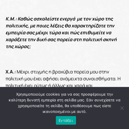
Κ.Μ.: Καθώς ασχολείστε ενεργά με τον χώρο της
πολιτικής, με ποιες λέξεις θα χαρακτηρίζατε την
εμπειρία σας μέχρι τώρα και πώς επιθυμείτε να
χαράξετε την δική σας πορεία στη πολιτική σκηνή
της χώρας;
Χ.Α.:
Μέχρι στιγμής η βραχύβια πορεία μου στην
πολιτική μου έχει αφήσει ανάμεικτα συναισθήματα. Η
πολιτική έχει ούτως ή άλλως και χαρά και
απογοήτευση, απλώς έμαθα την απογοήτευση να την
Χρησιμοποιούμε cookies για να σας προσφέρουμε την
μετουσιώνω σε δύναμη και ενθουσιασμό ώστε να
καλύτερη δυνατή εμπειρία στη σελίδα μας. Εάν συνεχίσετε να
συνεχίσω να αγωνίζομαι γι’ αυτά που πιστεύω. Γνώρισα
χρησιμοποιείτε τη σελίδα, θα υποθέσουμε πως είστε
ικανοποιημένοι με αυτό.
πολλούς σημαντικούς ανθρώπους καθώς και
αξιόλογους νέους που μου απέδειξαν ότι η γενιά μας
Εντάξει
δεν έχει παρατήσει την πολιτική μάχη, υπάρχουμε και