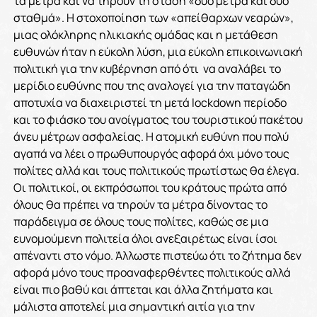
τα μέτρα και να τηρούν τη στάση «δυο μέτρα και δυο
σταθμά». Η στοχοποίηση των «απείθαρχων νεαρών»,
μιας ολόκληρης ηλικιακής ομάδας και η μετάθεση
ευθυνών ήταν η εύκολη λύση, μια εύκολη επικοινωνιακή
πολιτική για την κυβέρνηση από ότι να αναλάβει το
μερίδιο ευθύνης που της αναλογεί για την παταγώδη
αποτυχία να διαχειριστεί τη μετά lockdown περίοδο
και το φιάσκο του ανοίγματος του τουριστικού πακέτου
άνευ μέτρων ασφαλείας. Η ατομική ευθύνη που πολύ
αγαπά να λέει ο πρωθυπουργός αφορά όχι μόνο τους
πολίτες αλλά και τους πολιτικούς πρωτίστως θα έλεγα.
Οι πολιτικοί, οι εκπρόσωποι του κράτους πρώτα από
όλους θα πρέπει να τηρούν τα μέτρα δίνοντας το
παράδειγμα σε όλους τους πολίτες, καθώς σε μια
ευνομούμενη πολιτεία όλοι ανεξαιρέτως είναι ίσοι
απέναντι στο νόμο. Άλλωστε πιστεύω ότι το ζήτημα δεν
αφορά μόνο τους προαναφερθέντες πολιτικούς αλλά
είναι πιο βαθύ και άπτεται και άλλα ζητήματα και
μάλιστα αποτελεί μια σημαντική αιτία για την