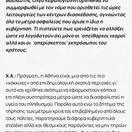
Βουλευτής Όλγα Κεφαλογιάννη αρνήθηκε να
συμμορφωθεί με τον νόμο που οριοθετεί τις ώρες
λειτουργείες των κέντρων διασκέδασης, αγνοώντας
όλα τα μέτρα ασφαλείας που όρισε η ίδια η
κυβέρνηση. Τί πιστεύετε πως χρειάζεται να αλλάξει
ώστε να λογοδοτούν όχι μόνο οι ‘απείθαρχοι νεαροί’
αλλά και οι ‘απερίσκεπτοι’ εκπρόσωποι του
κράτους;
Χ.Α.:
Πράγματι, η Αθήνα είναι μια από τις πιο
«κόκκινες» από επιδημιολογική σκοπιά περιοχές γι’
αυτό και κρίθηκε σκόπιμο να εφαρμοστούν κάποια
επιπλέον αυστηρότερα μέτρα ώστε να διασφαλιστεί η
υγεία του πληθυσμού. Παρόλα αυτά ενώ το ζήτημα της
τήρησης των μέτρων κρίνεται επιβεβλημένο από όλους
τους πολίτες, παρατηρούμε διάφορα κυβερνητικά
στελέχη αλλά και θεσμικούς παράγοντες να μην τηρούν