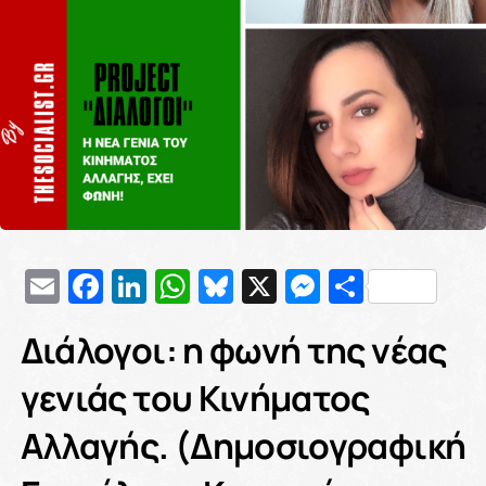
Email
Facebook
LinkedIn
WhatsApp
Bluesky
X
Messenge
Μοιρασ
Διάλογοι: η φωνή της νέας
γενιάς του Κινήματος
Αλλαγής. (Δημοσιογραφική