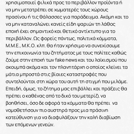
χρησιμοποιεί φιλικά προς το περιβάλλον προϊόντα ή
να μην μετατρέπει σε χωματερές τους χώρους
πρασίνου ή τις θάλασσες για παράδειγμα. Ακόμη και το
να μην καταναλώνει κανείς είδη ψαριών τη λάθος
εποχή έχει σημαντικό και θετικό αντίκτυπο για το
περιβάλλον. Ως φορείς πάντως, πολιτικά κόμματα,
Μ.Μ.Ε., Μ.Κ.Ο. κλπ. θα ήταν χρήσιμο να συνεχίσουμε
την επικοινωνία του ζητήματος με τους πολίτες καθώς
ζούμε στην εποχή των fake news και του λαϊκισμού που
ακουμπά ακόμα και τον πλανητάρχη ο οποίος κλείνει τα
μάτια μπροστά στις βίαιες καταστροφές που
συντελούνται στη χώρα του αυτή τη στιγμή που μιλάμε.
Επειδή, όμως, το ζήτημα μας επιβάλλει και πράξεις θα
πρέπει ο καθένας από το δικό του μετερίζι να
βοηθήσει, όσο δε αφορά τα κόμματα θα πρέπει να
νομοθετήσουν πιο αυστηρά προς μια πράσινη
κατεύθυνση για να διαφυλάξουν την καλή διαβίωση
των επόμενων γενεών.