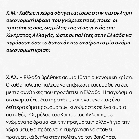
Κ.Μ.: Καθώς η χώρα οδηγείται ίσως στην πιο σκληρή
οικονομική ύφεση που γνώρισε ποτέ, ποιες οι
προτάσεις σας, ως μέλος της νέας γενιάς του
Κινήματος Αλλαγής, ώστε οι πολίτες στην Ελλάδα να
περάσουν όσο το δυνατόν πιο αναίμακτα μία ακόμη
οικονομική κρίση;
Χ.Αλ:
Η Ελλάδα βρέθηκε σε μια 10ετη οικονομική κρίση.
Ο κάθε πολίτης πάλεψε να επιβιώσει και έμαθε να ζει
με τις συνθήκες που προσάπτει η Ελλάδα. Η παγκόσμια
οικονομία έχει διαταραχθεί, και αναμένοντας ένα
δεύτερο κύμα κρουσμάτων, κινούμαστε σε ένα αύριο
ασταθές . Ως μέλος του Κινήματος Αλλαγής, με
γνώμονα το όραμα και την πραγματική αλλαγή για την
χώρα μου, θα πρότεινα η κυβέρνηση να σταθεί
πραγματικά δίπλα στον πολίτη, να τον βοηθήσει