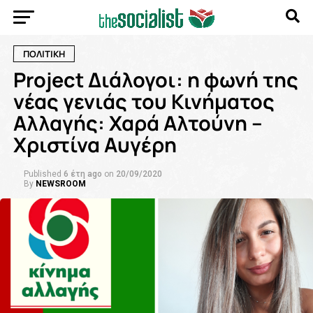
ΠΟΛΙΤΙΚΗ
Project Διάλογοι: η φωνή της
νέας γενιάς του Κινήματος
Αλλαγής: Χαρά Αλτούνη –
Χριστίνα Αυγέρη
Published
6 έτη ago
on
20/09/2020
By
NEWSROOM