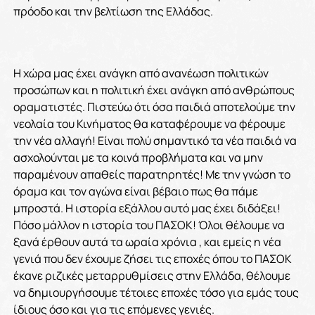
πρόοδο και την βελτίωση της Ελλάδας.
Η χώρα μας έχει ανάγκη από ανανέωση πολιτικών
προσώπων και η πολιτική έχει ανάγκη από ανθρώπους
οραματιστές. Πιστεύω ότι όσα παιδιά αποτελούμε την
νεολαία του Κινήματος θα καταφέρουμε να φέρουμε
την νέα αλλαγή! Είναι πολύ σημαντικό τα νέα παιδιά να
ασχολούνται με τα κοινά προβλήματα και να μην
παραμένουν απαθείς παρατηρητές! Με την γνώση το
όραμα και τον αγώνα είναι βέβαιο πως θα πάμε
μπροστά. Η ιστορία εξάλλου αυτό μας έχει διδάξει!
Πόσο μάλλον η ιστορία του ΠΑΣΟΚ! Όλοι θέλουμε να
ξανά έρθουν αυτά τα ωραία χρόνια , και εμείς η νέα
γενιά που δεν έχουμε ζήσει τις εποχές όπου το ΠΑΣΟΚ
έκανε ριζικές μεταρρυθμίσεις στην Ελλάδα, θέλουμε
να δημιουργήσουμε τέτοιες εποχές τόσο για εμάς τους
ίδιους όσο και για τις επόμενες γενιές.