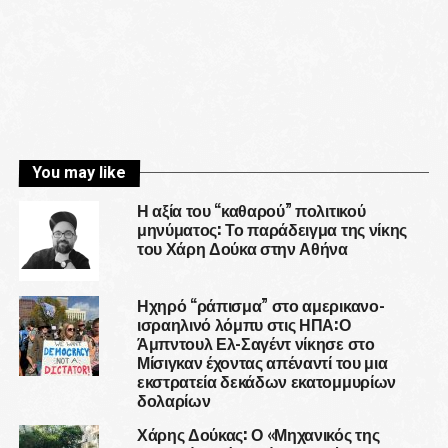
You may like
Η αξία του “καθαρού” πολιτικού
μηνύματος: Το παράδειγμα της νίκης
του Χάρη Δούκα στην Αθήνα
Ηχηρό “ράπισμα” στο αμερικανο-
ισραηλινό λόμπυ στις ΗΠΑ:Ο
Άμπντουλ Ελ-Σαγέντ νίκησε στο
Μίσιγκαν έχοντας απέναντί του μια
εκστρατεία δεκάδων εκατομμυρίων
δολαρίων
Χάρης Δούκας: Ο «Μηχανικός της