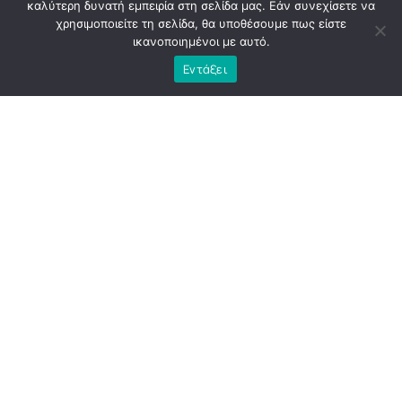
καλύτερη δυνατή εμπειρία στη σελίδα μας. Εάν συνεχίσετε να
χρησιμοποιείτε τη σελίδα, θα υποθέσουμε πως είστε
ικανοποιημένοι με αυτό.
Εντάξει
Η
Αθήνα
εκείνη την περίοδο κουβαλούσε την κόπωση
μιας διοίκησης που, παρά τις υψηλές προσδοκίες, άφησε
πίσω της περισσότερα ερωτήματα παρά απαντήσεις. Το
εμβληματικό έργο του «
Μεγάλου
Περιπάτου
», που
παρουσιάστηκε ως τομή για την πόλη, κατέληξε να γίνει
αντικείμενο έντονης κοινωνικής και πολιτικής
αμφισβήτησης. Οι παρεμβάσεις αναθεωρήθηκαν,