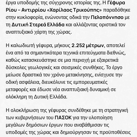
έργα υποδομής της σύγχρονης ιστορίας της. Η
Γέφυρα
Ρίου – Αντιρρίου «Χαρίλαος Τρικούπης»
παραδόθηκε
στην κυκλοφορία, ενώνοντας οδικά την
Πελοπόννησο
με
τη
Δυτική Στερεά Ελλάδα
και αλλάζοντας οριστικά τον
αναπτυξιακό χάρτη της χώρας.
Η καλωδιωτή γέφυρα, μήκους
2.252 μέτρων
, αποτελεί
ένα από τα σημαντικότερα τεχνικά επιτεύγματα διεθνώς,
καθώς κατασκευάστηκε σε μια περιοχή με εξαιρετικά
δύσκολες γεωλογικές και σεισμικές συνθήκες. Το έργο
μείωσε δραστικά τον χρόνο μετακίνησης, ενίσχυσε την
οδική ασφάλεια, διευκόλυνε τις εμπορευματικές
μεταφορές και έδωσε νέα αναπτυξιακή δυναμική σε
ολόκληρη τη Δυτική Ελλάδα.
Η ολοκλήρωση της γέφυρας συνδέθηκε με τη στρατηγική
των κυβερνήσεων του
ΠΑΣΟΚ
για την υλοποίηση
μεγάλων δημόσιων έργων που αναβάθμισαν τις
υποδομές της χώρας και δημιούργησαν τις προϋποθέσεις