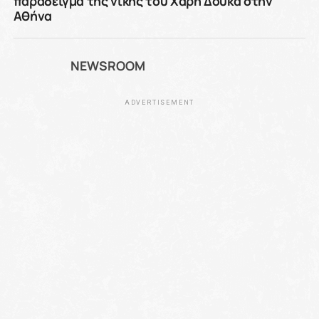
παράδειγμα της νίκης του Χάρη Δούκα στην
Αθήνα
NEWSROOM
ADVERTISEMENT