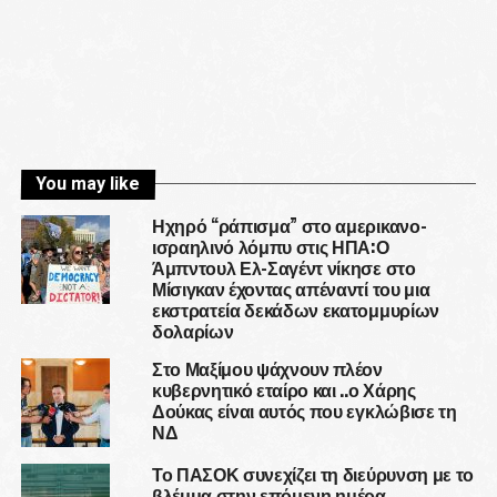
You may like
Ηχηρό “ράπισμα” στο αμερικανο-
ισραηλινό λόμπυ στις ΗΠΑ:Ο
Άμπντουλ Ελ-Σαγέντ νίκησε στο
Μίσιγκαν έχοντας απέναντί του μια
εκστρατεία δεκάδων εκατομμυρίων
δολαρίων
Στο Μαξίμου ψάχνουν πλέον
κυβερνητικό εταίρο και ..ο Χάρης
Δούκας είναι αυτός που εγκλώβισε τη
ΝΔ
Το ΠΑΣΟΚ συνεχίζει τη διεύρυνση με το
βλέμμα στην επόμενη ημέρα