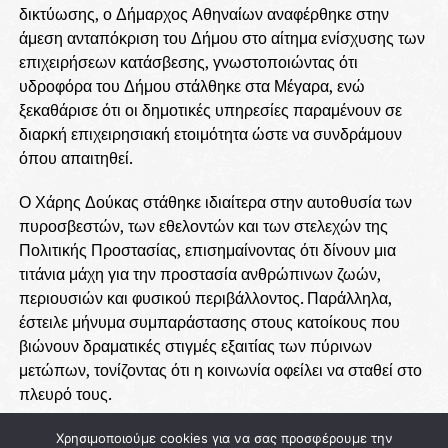
δικτύωσης, ο Δήμαρχος Αθηναίων αναφέρθηκε στην
άμεση ανταπόκριση του Δήμου στο αίτημα ενίσχυσης των
επιχειρήσεων κατάσβεσης, γνωστοποιώντας ότι
υδροφόρα του Δήμου στάλθηκε στα Μέγαρα, ενώ
ξεκαθάρισε ότι οι δημοτικές υπηρεσίες παραμένουν σε
διαρκή επιχειρησιακή ετοιμότητα ώστε να συνδράμουν
όπου απαιτηθεί.
Ο Χάρης Δούκας στάθηκε ιδιαίτερα στην αυτοθυσία των
πυροσβεστών, των εθελοντών και των στελεχών της
Πολιτικής Προστασίας, επισημαίνοντας ότι δίνουν μια
τιτάνια μάχη για την προστασία ανθρώπινων ζωών,
περιουσιών και φυσικού περιβάλλοντος. Παράλληλα,
έστειλε μήνυμα συμπαράστασης στους κατοίκους που
βιώνουν δραματικές στιγμές εξαιτίας των πύρινων
μετώπων, τονίζοντας ότι η κοινωνία οφείλει να σταθεί στο
πλευρό τους.
Ιδιαίτερη βαρύτητα δίνει, επίσης, στην ανάγκη ενίσχυσης
Χρησιμοποιούμε cookies για να σας προσφέρουμε την