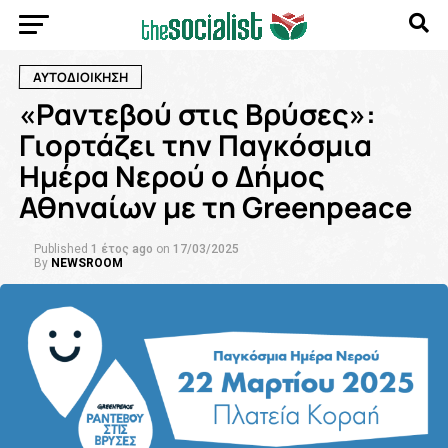
ΑΥΤΟΔΙΟΙΚΗΣΗ
«Ραντεβού στις Βρύσες»:
Γιορτάζει την Παγκόσμια
Ημέρα Νερού ο Δήμος
Αθηναίων με τη Greenpeace
Published
1 έτος ago
on
17/03/2025
By
NEWSROOM