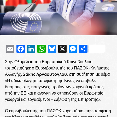
Email
Facebook
LinkedIn
WhatsApp
Bluesky
X
Messenge
Μοιρασ
Στην Ολομέλεια του Ευρωπαϊκού Κοινοβουλίου
τοποθετήθηκε ο Ευρωβουλευτής του ΠΑΣΟΚ-Κινήματος
Αλλαγής,
Σάκης Αρναούτογλου
, στη συζήτηση με θέμα
«Η αδικαιολόγητη απόφαση της Κίνας να επιβάλει
δασμούς στις εισαγωγές προϊόντων χοιρινού κρέατος
από την ΕΕ και η ανάγκη να στηριχθούν οι Ευρωπαίοι
γεωργοί και εργαζόμενοι – Δήλωση της Επιτροπής».
Ο ευρωβουλευτής του ΠΑΣΟΚ χαρακτήρισε την απόφαση
της Κίνας να επιβάλει υψηλούς δασμούς στο ευρωπαϊκό