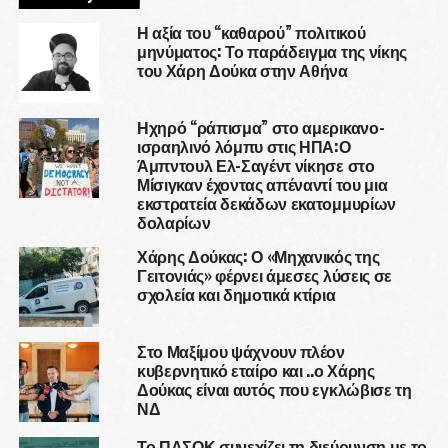
Η αξία του “καθαρού” πολιτικού
μηνύματος: Το παράδειγμα της νίκης
του Χάρη Δούκα στην Αθήνα
Ηχηρό “ράπισμα” στο αμερικανο-
ισραηλινό λόμπυ στις ΗΠΑ:Ο
Άμπντουλ Ελ-Σαγέντ νίκησε στο
Μίσιγκαν έχοντας απέναντί του μια
εκστρατεία δεκάδων εκατομμυρίων
δολαρίων
Χάρης Δούκας: Ο «Μηχανικός της
Γειτονιάς» φέρνει άμεσες λύσεις σε
σχολεία και δημοτικά κτίρια
Στο Μαξίμου ψάχνουν πλέον
κυβερνητικό εταίρο και ..ο Χάρης
Δούκας είναι αυτός που εγκλώβισε τη
ΝΔ
Το ΠΑΣΟΚ συνεχίζει τη διεύρυνση με το