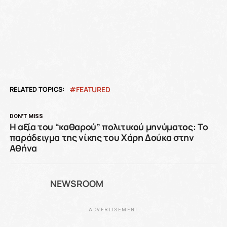
RELATED TOPICS:
FEATURED
DON'T MISS
Η αξία του “καθαρού” πολιτικού μηνύματος: Το
παράδειγμα της νίκης του Χάρη Δούκα στην
Αθήνα
NEWSROOM
ADVERTISEMENT