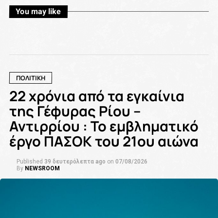
You may like
ΠΟΛΙΤΙΚΗ
22 χρόνια από τα εγκαίνια
της Γέφυρας Ρίου –
Αντιρρίου : Το εμβληματικό
έργο ΠΑΣΟΚ του 21ου αιώνα
Published
39 δευτερόλεπτα ago
on
07/08/2026
By
NEWSROOM