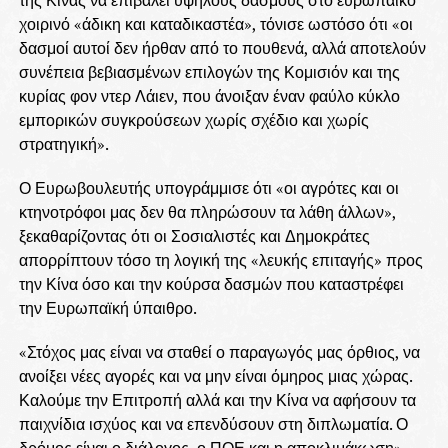
χοιρινό «άδικη και καταδικαστέα», τόνισε ωστόσο ότι «οι
δασμοί αυτοί δεν ήρθαν από το πουθενά, αλλά αποτελούν
συνέπεια βεβιασμένων επιλογών της Κομισιόν και της
κυρίας φον ντερ Λάιεν, που άνοιξαν έναν φαύλο κύκλο
εμπορικών συγκρούσεων χωρίς σχέδιο και χωρίς
στρατηγική».
Ο Ευρωβουλευτής υπογράμμισε ότι «οι αγρότες και οι
κτηνοτρόφοι μας δεν θα πληρώσουν τα λάθη άλλων»,
ξεκαθαρίζοντας ότι οι Σοσιαλιστές και Δημοκράτες
απορρίπτουν τόσο τη λογική της «λευκής επιταγής» προς
την Κίνα όσο και την κούρσα δασμών που καταστρέφει
την Ευρωπαϊκή ύπαιθρο.
«Στόχος μας είναι να σταθεί ο παραγωγός μας όρθιος, να
ανοίξει νέες αγορές και να μην είναι όμηρος μιας χώρας.
Καλούμε την Επιτροπή αλλά και την Κίνα να αφήσουν τα
παιχνίδια ισχύος και να επενδύσουν στη διπλωματία. Ο
δρόμος είναι ο διάλογος, ο ΠΟΕ και η αποκλιμάκωση»,