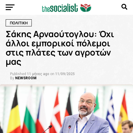
ΠΟΛΙΤΙΚΗ
Σάκης Αρναούτογλου: Όχι
άλλοι εμπορικοί πόλεμοι
στις πλάτες των αγροτών
μας
Published
11 μήνες ago
on
11/09/2025
By
NEWSROOM