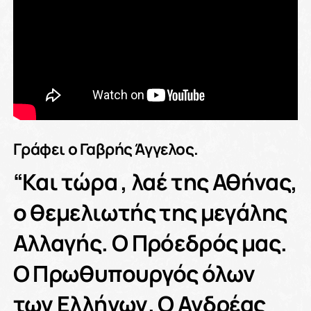
Γράφει ο Γαβρής Άγγελος.
“Και τώρα , λαέ της Αθήνας,
ο θεμελιωτής της μεγάλης
Αλλαγής. Ο Πρόεδρός μας.
Ο Πρωθυπουργός όλων
των Ελλήνων. Ο Ανδρέας