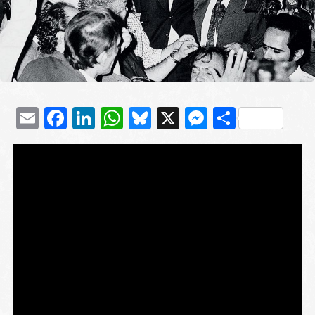
Email
Facebook
LinkedIn
WhatsApp
Bluesky
X
Messenge
Μοιρασ