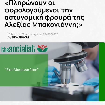
«Πληρώνουν οι
φορολογούμενοι την
αστυνομική φρουρά της
Αλεξίας Μπακογιάννη;»
Published
21 ώρες ago
on
08/08/2026
By
NEWSROOM