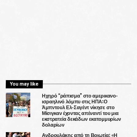
You may like
Ηχηρό “ράπισμα” στο αμερικανο-
ισραηλινό λόμπυ στις ΗΠΑ:Ο
Άμπντουλ Ελ-Σαγέντ νίκησε στο
Μίσιγκαν έχοντας απέναντί του μια
εκστρατεία δεκάδων εκατομμυρίων
δολαρίων
Ανδρουλάκης από τη Βοιωτία: «Η