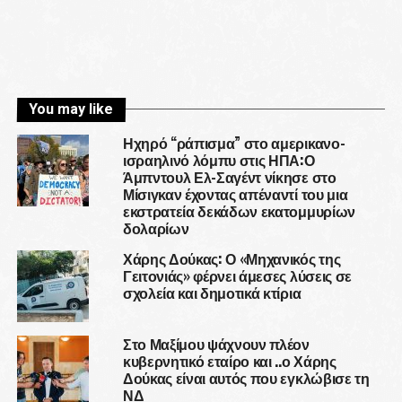
You may like
Ηχηρό “ράπισμα” στο αμερικανο-
ισραηλινό λόμπυ στις ΗΠΑ:Ο
Άμπντουλ Ελ-Σαγέντ νίκησε στο
Μίσιγκαν έχοντας απέναντί του μια
εκστρατεία δεκάδων εκατομμυρίων
δολαρίων
Χάρης Δούκας: Ο «Μηχανικός της
Γειτονιάς» φέρνει άμεσες λύσεις σε
σχολεία και δημοτικά κτίρια
Στο Μαξίμου ψάχνουν πλέον
κυβερνητικό εταίρο και ..ο Χάρης
Δούκας είναι αυτός που εγκλώβισε τη
ΝΔ