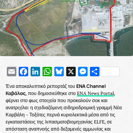
Email
Facebook
LinkedIn
WhatsApp
Bluesky
X
Messenge
Μοιρασ
Ένα αποκαλυπτικό ρεπορτάζ του
ENA Channel
Καβάλας
, που δημοσιεύθηκε στο
ENA News Portal
,
φέρνει στο φως στοιχεία που προκαλούν σοκ και
ανατριχίλα: η σχεδιαζόμενη σιδηροδρομική γραμμή Νέα
Καρβάλη – Τοξότες περνά κυριολεκτικά μέσα από τις
εγκαταστάσεις της λιπασματοβιομηχανίας ELFE, σε
απόσταση αναπνοής από δεξαμενές αμμωνίας και