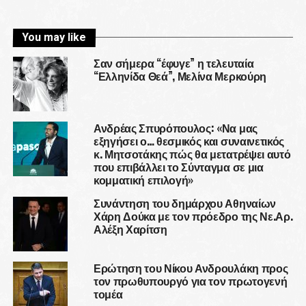
You may like
Σαν σήμερα “έφυγε” η τελευταία
“Ελληνίδα Θεά”, Μελίνα Μερκούρη
Ανδρέας Σπυρόπουλος: «Να μας
εξηγήσει ο… θεσμικός και συναινετικός
κ. Μητσοτάκης πώς θα μετατρέψει αυτό
που επιβάλλει το Σύνταγμα σε μια
κομματική επιλογή»
Συνάντηση του δημάρχου Αθηναίων
Χάρη Δούκα με τον πρόεδρο της Νε.Αρ.
Αλέξη Χαρίτση
Ερώτηση του Νίκου Ανδρουλάκη προς
τον πρωθυπουργό για τον πρωτογενή
τομέα