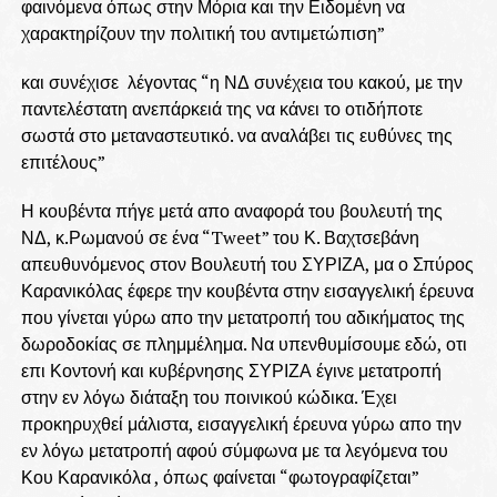
φαινόμενα όπως στην Μόρια και την Ειδομένη να
χαρακτηρίζουν την πολιτική του αντιμετώπιση”
και συνέχισε λέγοντας “η ΝΔ συνέχεια του κακού, με την
παντελέστατη ανεπάρκειά της να κάνει το οτιδήποτε
σωστά στο μεταναστευτικό. να αναλάβει τις ευθύνες της
επιτέλους”
Η κουβέντα πήγε μετά απο αναφορά του βουλευτή της
ΝΔ, κ.Ρωμανού σε ένα “Tweet” του Κ. Βαχτσεβάνη
απευθυνόμενος στον Βουλευτή του ΣΥΡΙΖΑ, μα ο Σπύρος
Καρανικόλας έφερε την κουβέντα στην εισαγγελική έρευνα
που γίνεται γύρω απο την μετατροπή του αδικήματος της
δωροδοκίας σε πλημμέλημα. Να υπενθυμίσουμε εδώ, οτι
επι Κοντονή και κυβέρνησης ΣΥΡΙΖΑ έγινε μετατροπή
στην εν λόγω διάταξη του ποινικού κώδικα. Έχει
προκηρυχθεί μάλιστα, εισαγγελική έρευνα γύρω απο την
εν λόγω μετατροπή αφού σύμφωνα με τα λεγόμενα του
Κου Καρανικόλα , όπως φαίνεται “φωτογραφίζεται”