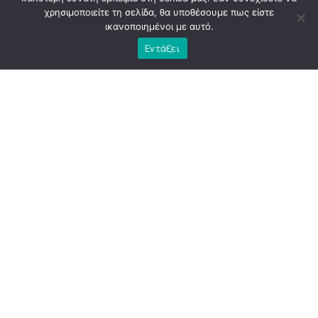
χρησιμοποιείτε τη σελίδα, θα υποθέσουμε πως είστε
ικανοποιημένοι με αυτό.
Εντάξει
Η
Αθήνα
εκείνη την περίοδο κουβαλούσε την κόπωση
μιας διοίκησης που, παρά τις υψηλές προσδοκίες, άφησε
πίσω της περισσότερα ερωτήματα παρά απαντήσεις. Το
εμβληματικό έργο του «
Μεγάλου
Περιπάτου
», που
παρουσιάστηκε ως τομή για την πόλη, κατέληξε να γίνει
αντικείμενο έντονης κοινωνικής και πολιτικής
αμφισβήτησης. Οι παρεμβάσεις αναθεωρήθηκαν,
σημαντικά τμήματά τους αποξηλώθηκαν και το έργο έμεινε