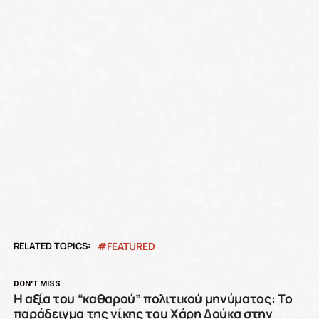
RELATED TOPICS:
FEATURED
DON'T MISS
Η αξία του “καθαρού” πολιτικού μηνύματος: Το
παράδειγμα της νίκης του Χάρη Δούκα στην