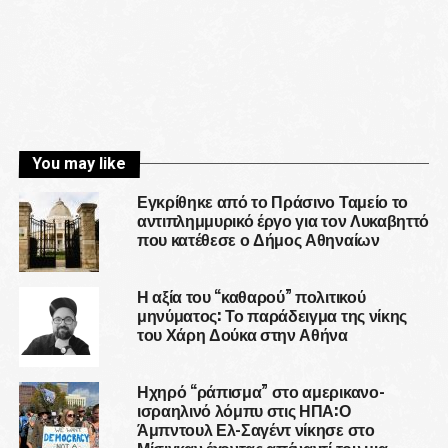
You may like
Εγκρίθηκε από το Πράσινο Ταμείο το
αντιπλημμυρικό έργο για τον Λυκαβηττό
που κατέθεσε ο Δήμος Αθηναίων
Η αξία του “καθαρού” πολιτικού
μηνύματος: Το παράδειγμα της νίκης
του Χάρη Δούκα στην Αθήνα
Ηχηρό “ράπισμα” στο αμερικανο-
ισραηλινό λόμπυ στις ΗΠΑ:Ο
Άμπντουλ Ελ-Σαγέντ νίκησε στο
Μίσιγκαν έχοντας απέναντί του μια