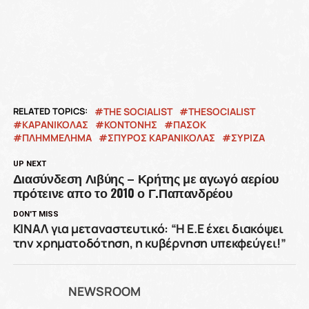
RELATED TOPICS:
THE SOCIALIST
THESOCIALIST
ΚΑΡΑΝΙΚΟΛΑΣ
ΚΟΝΤΟΝΗΣ
ΠΑΣΟΚ
ΠΛΗΜΜΕΛΗΜΑ
ΣΠΥΡΟΣ ΚΑΡΑΝΙΚΟΛΑΣ
ΣΥΡΙΖΑ
UP NEXT
Διασύνδεση Λιβύης – Κρήτης με αγωγό αερίου
πρότεινε απο το 2010 ο Γ.Παπανδρέου
DON'T MISS
ΚΙΝΑΛ για μεταναστευτικό: “Η Ε.Ε έχει διακόψει
την χρηματοδότηση, η κυβέρνηση υπεκφεύγει!”
NEWSROOM