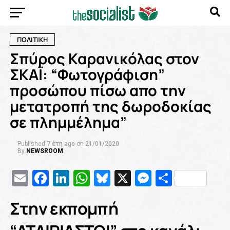
ΠΟΛΙΤΙΚΗ
Σπύρος Καρανικόλας στον
ΣΚΑΪ: “Φωτογράφιση”
προσώπου πίσω απο την
μετατροπή της δωροδοκίας
σε πλημμέλημα”
Published
7 έτη ago
on
21/01/2020
By
NEWSROOM
Email
Facebook
LinkedIn
WhatsApp
Bluesky
X
Messenge
Μοιρασ
Στην εκπομπή