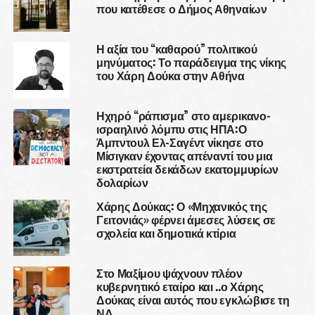
που κατέθεσε ο Δήμος Αθηναίων
Η αξία του “καθαρού” πολιτικού
μηνύματος: Το παράδειγμα της νίκης
του Χάρη Δούκα στην Αθήνα
Ηχηρό “ράπισμα” στο αμερικανο-
ισραηλινό λόμπυ στις ΗΠΑ:Ο
Άμπντουλ Ελ-Σαγέντ νίκησε στο
Μίσιγκαν έχοντας απέναντί του μια
εκστρατεία δεκάδων εκατομμυρίων
δολαρίων
Χάρης Δούκας: Ο «Μηχανικός της
Γειτονιάς» φέρνει άμεσες λύσεις σε
σχολεία και δημοτικά κτίρια
Στο Μαξίμου ψάχνουν πλέον
κυβερνητικό εταίρο και ..ο Χάρης
Δούκας είναι αυτός που εγκλώβισε τη
ΝΔ