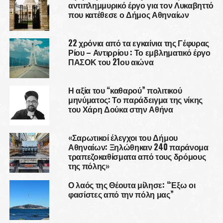
αντιπλημμυρικό έργο για τον Λυκαβηττό
που κατέθεσε ο Δήμος Αθηναίων
22 χρόνια από τα εγκαίνια της Γέφυρας
Ρίου – Αντιρρίου : Το εμβληματικό έργο
ΠΑΣΟΚ του 21ου αιώνα
Η αξία του “καθαρού” πολιτικού
μηνύματος: Το παράδειγμα της νίκης
του Χάρη Δούκα στην Αθήνα
«Σαρωτικοί έλεγχοι του Δήμου
Αθηναίων: Ξηλώθηκαν 240 παράνομα
τραπεζοκαθίσματα από τους δρόμους
της πόλης»
Ο λαός της Θέουτα μίλησε: “Έξω οι
φασίστες από την πόλη μας”