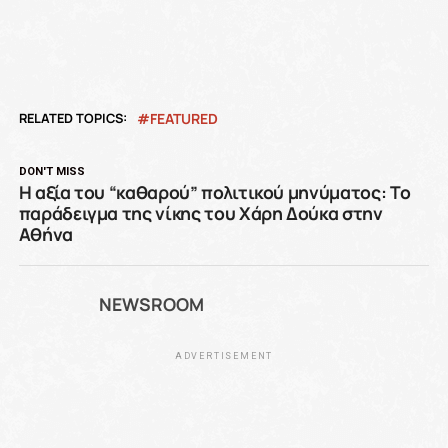
RELATED TOPICS:
FEATURED
DON'T MISS
Η αξία του “καθαρού” πολιτικού μηνύματος: Το
παράδειγμα της νίκης του Χάρη Δούκα στην
Αθήνα
NEWSROOM
ADVERTISEMENT