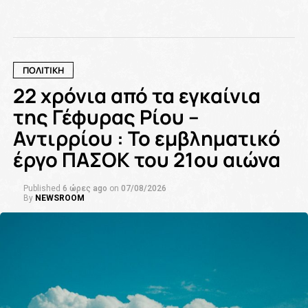
ΠΟΛΙΤΙΚΗ
22 χρόνια από τα εγκαίνια
της Γέφυρας Ρίου –
Αντιρρίου : Το εμβληματικό
έργο ΠΑΣΟΚ του 21ου αιώνα
Published
6 ώρες ago
on
07/08/2026
By
NEWSROOM