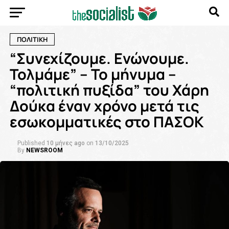
ΠΟΛΙΤΙΚΗ
“Συνεχίζουμε. Ενώνουμε.
Τολμάμε” – Το μήνυμα –
“πολιτική πυξίδα” του Χάρη
Δούκα έναν χρόνο μετά τις
εσωκομματικές στο ΠΑΣΟΚ
Published
10 μήνες ago
on
13/10/2025
By
NEWSROOM