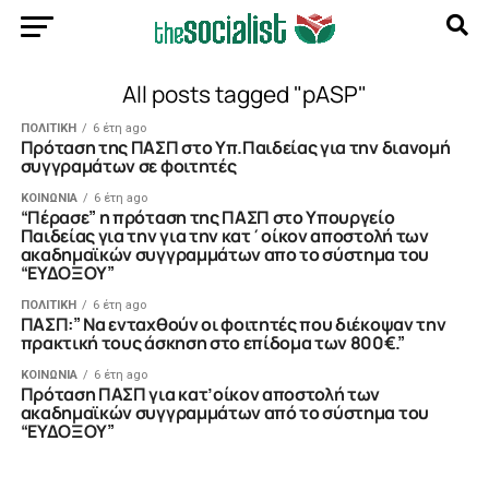
All posts tagged "pASP"
ΠΟΛΙΤΙΚΗ
6 έτη ago
Πρόταση της ΠΑΣΠ στο Υπ.Παιδείας για την διανομή
συγγραμάτων σε φοιτητές
ΚΟΙΝΩΝΙΑ
6 έτη ago
“Πέρασε” η πρόταση της ΠΑΣΠ στο Υπουργείο
Παιδείας για την για την κατ΄οίκον αποστολή των
ακαδημαϊκών συγγραμμάτων απο το σύστημα του
“ΕΥΔΟΞΟΥ”
ΠΟΛΙΤΙΚΗ
6 έτη ago
ΠΑΣΠ:” Να ενταχθούν οι φοιτητές που διέκοψαν την
πρακτική τους άσκηση στο επίδομα των 800€.”
ΚΟΙΝΩΝΙΑ
6 έτη ago
Πρόταση ΠΑΣΠ για κατ’οίκον αποστολή των
ακαδημαϊκών συγγραμμάτων από το σύστημα του
“ΕΥΔΟΞΟΥ”