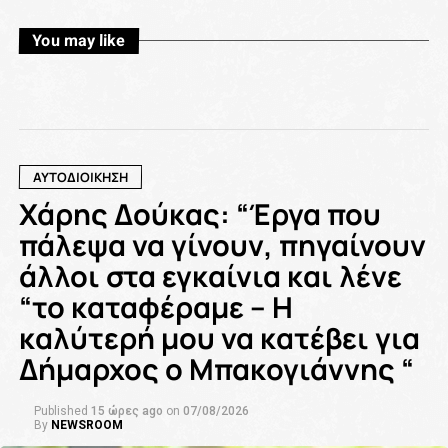
You may like
ΑΥΤΟΔΙΟΙΚΗΣΗ
Χάρης Δούκας: “Έργα που
πάλεψα να γίνουν, πηγαίνουν
άλλοι στα εγκαίνια και λένε
“το καταφέραμε – Η
καλύτερή μου να κατέβει για
Δήμαρχος ο Μπακογιάννης “
Published
15 ώρες ago
on
07/08/2026
By
NEWSROOM