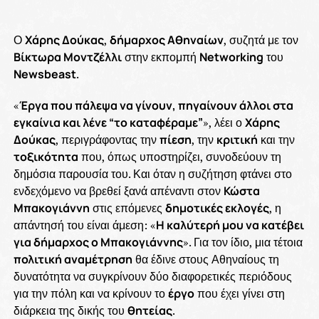
Ο
Χάρης Δούκας
,
δήμαρχος Αθηναίων
, συζητά με τον
Βίκτωρα Μοντζέλλι
στην εκπομπή
Networking
του
Newsbeast
.
«
Έργα που πάλεψα να γίνουν, πηγαίνουν άλλοι στα
εγκαίνια και λένε “το καταφέραμε”
», λέει ο
Χάρης
Δούκας
, περιγράφοντας την
πίεση
, την
κριτική
και την
τοξικότητα
που, όπως υποστηρίζει, συνοδεύουν τη
δημόσια παρουσία του. Και όταν η συζήτηση φτάνει στο
ενδεχόμενο να βρεθεί ξανά απέναντι στον
Κώστα
Μπακογιάννη
στις επόμενες
δημοτικές εκλογές
, η
απάντησή του είναι άμεση: «
Η καλύτερή μου να κατέβει
για δήμαρχος ο Μπακογιάννης
». Για τον ίδιο, μια τέτοια
πολιτική αναμέτρηση
θα έδινε στους Αθηναίους τη
δυνατότητα να συγκρίνουν δύο διαφορετικές περιόδους
για την πόλη και να κρίνουν το
έργο
που έχει γίνει στη
διάρκεια της δικής του
θητείας
.