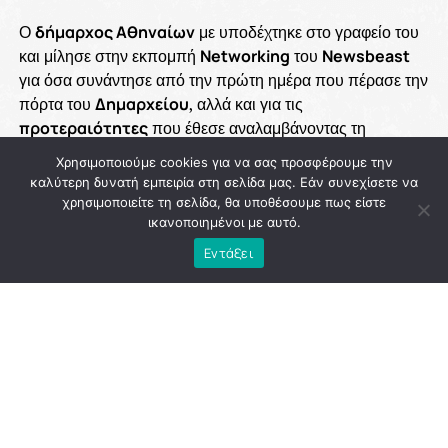
Ο
δήμαρχος Αθηναίων
με υποδέχτηκε στο γραφείο του
και μίλησε στην εκπομπή
Networking
του
Newsbeast
για όσα συνάντησε από την πρώτη ημέρα που πέρασε την
πόρτα του
Δημαρχείου
, αλλά και για τις
προτεραιότητες
που έθεσε αναλαμβάνοντας τη
διοίκηση της πρωτεύουσας. Θυμάται το
δέος
που
Χρησιμοποιούμε cookies για να σας προσφέρουμε την
αισθάνθηκε μπαίνοντας στο ιστορικό κτίριο, αλλά και τη
καλύτερη δυνατή εμπειρία στη σελίδα μας. Εάν συνεχίσετε να
γρήγορη συνειδητοποίηση ότι «
η Αθήνα δεν έχει
χρησιμοποιείτε τη σελίδα, θα υποθέσουμε πως είστε
καθόλου χρόνο για χάσιμο
». Περιγράφει μια πόλη με
ικανοποιημένοι με αυτό.
συσσωρευμένα προβλήματα
, ελλείψεις σε βασικές
Εντάξει
υποδομές
, περιορισμένο
πράσινο
, προβλήματα σε
δρόμους
,
πεζοδρόμια
και
σχολεία
, και εξηγεί γιατί,
όπως λέει, η
δημοτική αρχή
επέλεξε να δώσει βάρος σε
έργα που επηρεάζουν άμεσα την
καθημερινότητα
και
την
ποιότητα ζωής
των κατοίκων.
Ιδιαίτερη θέση στη συζήτηση έχει το
πράσινο
, το οποίο ο
Χάρης Δούκας
χαρακτηρίζει ως το
αποτύπωμα
που θα