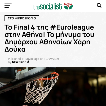
ΣΤΟ ΜΙΚΡΟΣΚΟΠΙΟ
Το Final 4 της #Euroleague
στην Αθήνα! Το μήνυμα του
Δημάρχου Αθηναίων Χάρη
Δούκα
Published
11 μήνες ago
on
10/09/2025
By
NEWSROOM