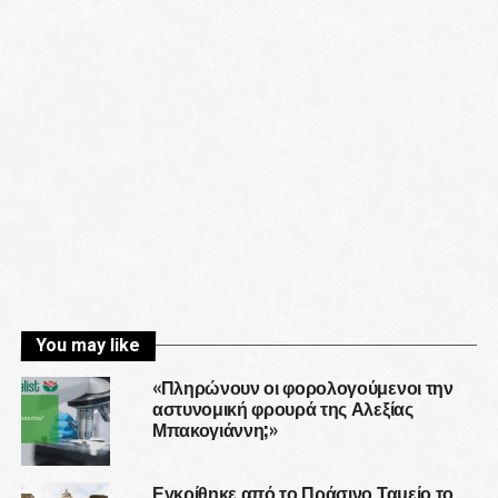
You may like
«Πληρώνουν οι φορολογούμενοι την
αστυνομική φρουρά της Αλεξίας
Μπακογιάννη;»
Εγκρίθηκε από το Πράσινο Ταμείο το