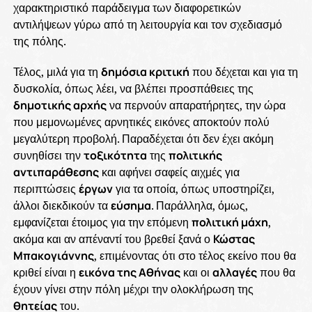
χαρακτηριστικό παράδειγμα των διαφορετικών
αντιλήψεων γύρω από τη λειτουργία και τον σχεδιασμό
της πόλης.
Τέλος, μιλά για τη
δημόσια κριτική
που δέχεται και για τη
δυσκολία, όπως λέει, να βλέπει προσπάθειες της
δημοτικής αρχής
να περνούν απαρατήρητες, την ώρα
που μεμονωμένες αρνητικές εικόνες αποκτούν πολύ
μεγαλύτερη προβολή. Παραδέχεται ότι δεν έχει ακόμη
συνηθίσει την
τοξικότητα
της
πολιτικής
αντιπαράθεσης
και αφήνει σαφείς αιχμές για
περιπτώσεις
έργων
για τα οποία, όπως υποστηρίζει,
άλλοι διεκδικούν τα
εύσημα
. Παράλληλα, όμως,
εμφανίζεται έτοιμος για την επόμενη
πολιτική μάχη
,
ακόμα και αν απέναντί του βρεθεί ξανά ο
Κώστας
Μπακογιάννης
, επιμένοντας ότι στο τέλος εκείνο που θα
κριθεί είναι η
εικόνα της Αθήνας
και οι
αλλαγές
που θα
έχουν γίνει στην πόλη μέχρι την ολοκλήρωση της
θητείας
του.