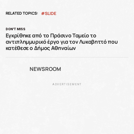
RELATED TOPICS:
SLIDE
DON'T MISS
Εγκρίθηκε από το Πράσινο Ταμείο το
αντιπλημμυρικό έργο για τον Λυκαβηττό που
κατέθεσε ο Δήμος Αθηναίων
NEWSROOM
ADVERTISEMENT