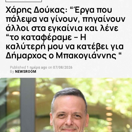
Χάρης Δούκας: “Έργα που
πάλεψα να γίνουν, πηγαίνουν
άλλοι στα εγκαίνια και λένε
“το καταφέραμε – Η
καλύτερή μου να κατέβει για
Δήμαρχος ο Μπακογιάννης “
Published
1 ημέρα ago
on
07/08/2026
By
NEWSROOM