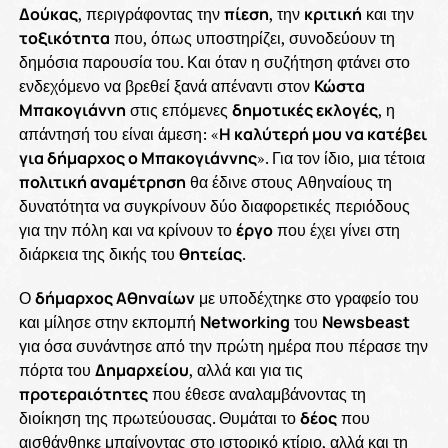
Δούκας
, περιγράφοντας την
πίεση
, την
κριτική
και την
τοξικότητα
που, όπως υποστηρίζει, συνοδεύουν τη
δημόσια παρουσία του. Και όταν η συζήτηση φτάνει στο
ενδεχόμενο να βρεθεί ξανά απέναντι στον
Κώστα
Μπακογιάννη
στις επόμενες
δημοτικές εκλογές
, η
απάντησή του είναι άμεση: «
Η καλύτερή μου να κατέβει
για δήμαρχος ο Μπακογιάννης
». Για τον ίδιο, μια τέτοια
πολιτική αναμέτρηση
θα έδινε στους Αθηναίους τη
δυνατότητα να συγκρίνουν δύο διαφορετικές περιόδους
για την πόλη και να κρίνουν το
έργο
που έχει γίνει στη
διάρκεια της δικής του
θητείας
.
Ο
δήμαρχος Αθηναίων
με υποδέχτηκε στο γραφείο του
και μίλησε στην εκπομπή
Networking
του
Newsbeast
για όσα συνάντησε από την πρώτη ημέρα που πέρασε την
πόρτα του
Δημαρχείου
, αλλά και για τις
προτεραιότητες
που έθεσε αναλαμβάνοντας τη
διοίκηση της πρωτεύουσας. Θυμάται το
δέος
που
αισθάνθηκε μπαίνοντας στο ιστορικό κτίριο, αλλά και τη