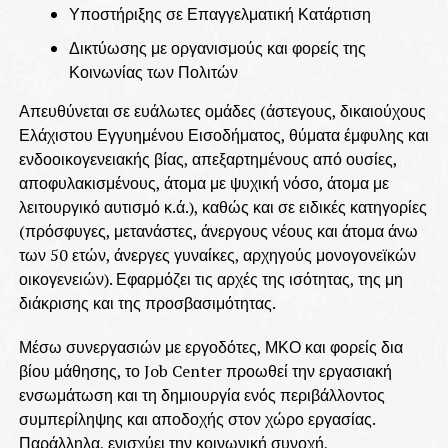
Υποστήριξης σε Επαγγελματική Κατάρτιση
Δικτύωσης με οργανισμούς και φορείς της
Κοινωνίας των Πολιτών
Απευθύνεται σε ευάλωτες ομάδες (άστεγους, δικαιούχους
Ελάχιστου Εγγυημένου Εισοδήματος, θύματα έμφυλης και
ενδοοικογενειακής βίας, απεξαρτημένους από ουσίες,
αποφυλακισμένους, άτομα με ψυχική νόσο, άτομα με
λειτουργικό αυτισμό κ.ά.), καθώς και σε ειδικές κατηγορίες
(πρόσφυγες, μετανάστες, άνεργους νέους και άτομα άνω
των 50 ετών, άνεργες γυναίκες, αρχηγούς μονογονεϊκών
οικογενειών). Εφαρμόζει τις αρχές της ισότητας, της μη
διάκρισης και της προσβασιμότητας.
Μέσω συνεργασιών με εργοδότες, ΜΚΟ και φορείς δια
βίου μάθησης, το Job Center προωθεί την εργασιακή
ενσωμάτωση και τη δημιουργία ενός περιβάλλοντος
συμπερίληψης και αποδοχής στον χώρο εργασίας.
Παράλληλα, ενισχύει την κοινωνική συνοχή,