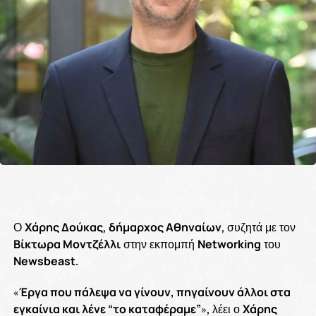
Ο
Χάρης Δούκας
,
δήμαρχος Αθηναίων
, συζητά με τον
Βίκτωρα Μοντζέλλι
στην εκπομπή
Networking
του
Newsbeast
.
«
Έργα που πάλεψα να γίνουν, πηγαίνουν άλλοι στα
εγκαίνια και λένε “το καταφέραμε”
», λέει ο
Χάρης