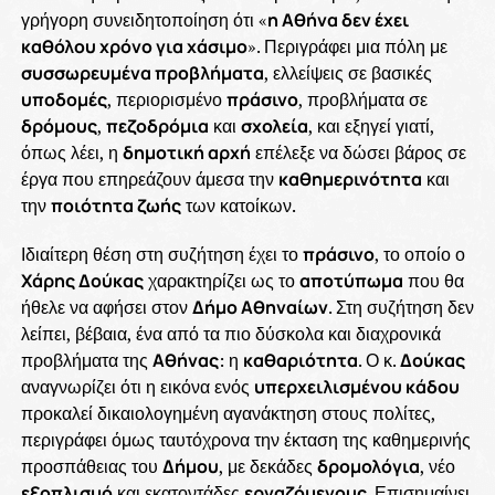
γρήγορη συνειδητοποίηση ότι «
η Αθήνα δεν έχει
καθόλου χρόνο για χάσιμο
». Περιγράφει μια πόλη με
συσσωρευμένα προβλήματα
, ελλείψεις σε βασικές
υποδομές
, περιορισμένο
πράσινο
, προβλήματα σε
δρόμους
,
πεζοδρόμια
και
σχολεία
, και εξηγεί γιατί,
όπως λέει, η
δημοτική αρχή
επέλεξε να δώσει βάρος σε
έργα που επηρεάζουν άμεσα την
καθημερινότητα
και
την
ποιότητα ζωής
των κατοίκων.
Ιδιαίτερη θέση στη συζήτηση έχει το
πράσινο
, το οποίο ο
Χάρης Δούκας
χαρακτηρίζει ως το
αποτύπωμα
που θα
ήθελε να αφήσει στον
Δήμο Αθηναίων
. Στη συζήτηση δεν
λείπει, βέβαια, ένα από τα πιο δύσκολα και διαχρονικά
προβλήματα της
Αθήνας
: η
καθαριότητα
. Ο κ.
Δούκας
αναγνωρίζει ότι η εικόνα ενός
υπερχειλισμένου κάδου
προκαλεί δικαιολογημένη αγανάκτηση στους πολίτες,
περιγράφει όμως ταυτόχρονα την έκταση της καθημερινής
προσπάθειας του
Δήμου
, με δεκάδες
δρομολόγια
, νέο
εξοπλισμό
και εκατοντάδες
εργαζόμενους
. Επισημαίνει