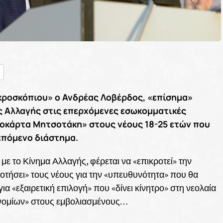
nger
ραστείτε
κροσκόπιου» ο Ανδρέας Λοβέρδος, «επίσημα»
ς Αλλαγής στις επερχόμενες εσωκομματικές
ροκάρτα Μητσοτάκη» στους νέους 18-25 ετών που
 επόμενο διάστημα.
 το Κίνημα Αλλαγής, φέρεται να «επικροτεί» την
τήσει» τους νέους για την «υπευθυνότητα» που θα
ια «εξαιρετική επιλογή» που «δίνει κίνητρο» στη νεολαία
ονομίων» στους εμβολιασμένους…