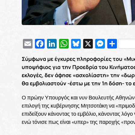
Email
Facebook
LinkedIn
WhatsApp
Bluesky
X
Messe
Μοι
Σύμφωνα με έγκυρες πληροφορίες του «Μι
υποψήφιος για την Προεδρία του Κινήματο
εκλογές, δεν άφησε «ασχολίαστη» την «δω
θα εμβολιαστούν -έστω με την 1η δόση- το
Ο πρώην Υπουργός και νυν Βουλευτής Αθηνών με
επιλογή της κυβέρνησης Μητσοτάκη να «πριμοδο
επιδείξουν κάνοντας το εμβόλιο, κάνοντας λόγο γ
ενώ τόνισε πως είναι «υπερ» της παροχής «πρ