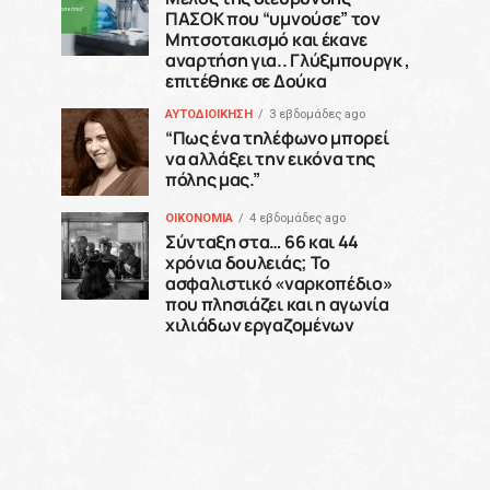
ΠΑΣΟΚ που “υμνούσε” τον
Μητσοτακισμό και έκανε
αναρτήση για.. Γλύξμπουργκ ,
επιτέθηκε σε Δούκα
ΑΥΤΟΔΙΟΙΚΗΣΗ
3 εβδομάδες ago
“Πως ένα τηλέφωνο μπορεί
να αλλάξει την εικόνα της
πόλης μας.”
ΟΙΚΟΝΟΜΙΑ
4 εβδομάδες ago
Σύνταξη στα… 66 και 44
χρόνια δουλειάς; Το
ασφαλιστικό «ναρκοπέδιο»
που πλησιάζει και η αγωνία
χιλιάδων εργαζομένων