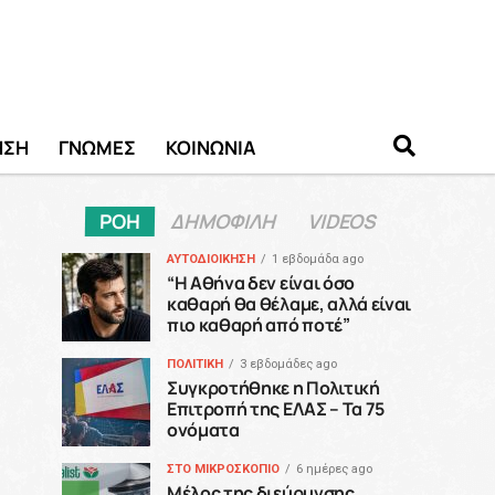
ΗΣΗ
ΓΝΩΜΕΣ
ΚΟΙΝΩΝΙΑ
ΡΟΗ
ΔΗΜΟΦΙΛΗ
VIDEOS
ΑΥΤΟΔΙΟΙΚΗΣΗ
1 εβδομάδα ago
“H Αθήνα δεν είναι όσο
καθαρή θα θέλαμε, αλλά είναι
πιο καθαρή από ποτέ”
ΠΟΛΙΤΙΚΗ
3 εβδομάδες ago
Συγκροτήθηκε η Πολιτική
Επιτροπή της ΕΛΑΣ – Τα 75
ονόματα
ΣΤΟ ΜΙΚΡΟΣΚΟΠΙΟ
6 ημέρες ago
Μέλος της διεύρυνσης