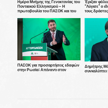
Ημέρα Μνήμης της Γενοκτονίας του
Έριξαν φόλες
Ποντιακού Ελληνισμού – Η
“Λύγισε” ο ι
πρωτοβουλία του ΠΑΣΟΚ και του
τους δράστες
Ανδρέα Παπανδρέου
ΠΑΣΟΚ για προσαρτήσεις εδαφών
Δημήτρης Μά
στην Ρωσία: Απέναντι στον
συγκαλύπτει τ
αναθεωρητισμό του Πούτιν και του
απολυταρχικέ
θαυμαστή του, Ερντογάν