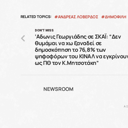
RELATED TOPICS:
ΑΝΔΡΕΑΣ ΛΟΒΕΡΔΟΣ
ΔΗΜΟΦΙΛΗ
DON'T MISS
‘Αδωνις Γεωργιάδης σε ΣΚΑΪ: “Δεν
θυμάμαι να χω ξαναδεί σε
δημοσκόπηση το 76,8% των
ψηφοφόρων του ΚΙΝΑΛ να εγκρίνου
ως ΠΘ τον Κ.Μητσοτάκη”
NEWSROOM
AD