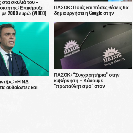
 στα σκυλιά του –
ΠΑΣΟΚ: Ποιές και πόσες θέσεις θα
διοκτήτης: Επικήρυξε
δημιουργήσει η Google στην
 με 2000 ευρώ (VIDEO)
Ελλάδα; Λέτε ψέματα στην
κοινωνία!
ΠΑΣΟΚ: “Συγχαρητήρια” στην
κυβέρνηση – Κάνουμε
ντζος: «Η ΝΔ
“πρωταθλητισμό” στον
ις αυθαίρετες και
πληθωρισμό στην Ευρώπη
ς πρακτικές της»