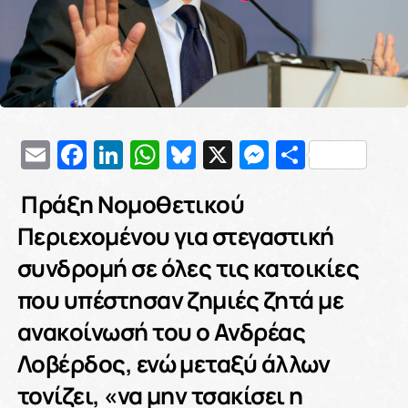
Email
Facebook
LinkedIn
WhatsApp
Bluesky
X
Messenge
Μοιρασ
Πράξη Νομοθετικού
Περιεχομένου για στεγαστική
συνδρομή σε όλες τις κατοικίες
που υπέστησαν ζημιές ζητά με
ανακοίνωσή του ο Ανδρέας
Λοβέρδος, ενώ μεταξύ άλλων
τονίζει, «να μην τσακίσει η