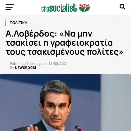
ΠΟΛΙΤΙΚΗ
Α.Λοβέρδος: «Να μην
τσακίσει η γραφειοκρατία
τους τσακισμένους πολίτες»
Published
5 έτη ago
on
11/08/2021
By
NEWSROOM