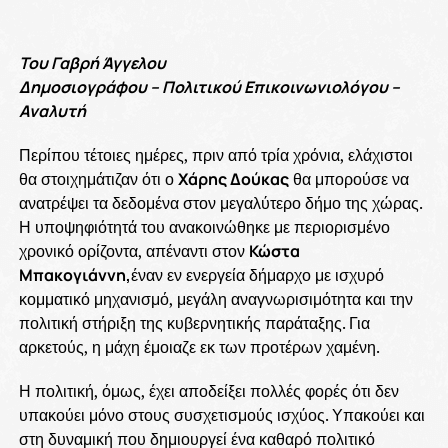
Του Γαβρή Άγγελου
Δημοσιογράφου – Πολιτικού Επικοινωνιολόγου –
Αναλυτή
Περίπου τέτοιες ημέρες, πριν από τρία χρόνια, ελάχιστοι
θα στοιχημάτιζαν ότι ο
Χάρης Δούκας
θα μπορούσε να
ανατρέψει τα δεδομένα στον μεγαλύτερο δήμο της χώρας.
Η υποψηφιότητά του ανακοινώθηκε με περιορισμένο
χρονικό ορίζοντα, απέναντι στον
Κώστα
Μπακογιάννη,
έναν εν ενεργεία δήμαρχο με ισχυρό
κομματικό μηχανισμό, μεγάλη αναγνωρισιμότητα και την
πολιτική στήριξη της κυβερνητικής παράταξης. Για
αρκετούς, η μάχη έμοιαζε εκ των προτέρων χαμένη.
Η πολιτική, όμως, έχει αποδείξει πολλές φορές ότι δεν
υπακούει μόνο στους συσχετισμούς ισχύος. Υπακούει και
στη δυναμική που δημιουργεί ένα καθαρό πολιτικό