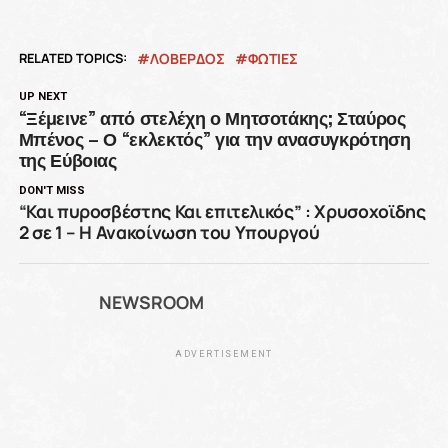
RELATED TOPICS:
ΛΟΒΕΡΔΟΣ
ΦΩΤΙΕΣ
UP NEXT
“Ξέμεινε” από στελέχη ο Μητσοτάκης; Σταύρος
Μπένος – Ο “εκλεκτός” για την ανασυγκρότηση
της Εύβοιας
DON'T MISS
“Και πυροσβέστης Και επιτελικός” : Χρυσοχοϊδης
2 σε 1 – Η Ανακοίνωση του Υπουργού
NEWSROOM
ADVERTISEMENT