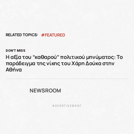
RELATED TOPICS:
FEATURED
DON'T MISS
Η αξία του “καθαρού” πολιτικού μηνύματος: Το
παράδειγμα της νίκης του Χάρη Δούκα στην
Αθήνα
NEWSROOM
ADVERTISEMENT