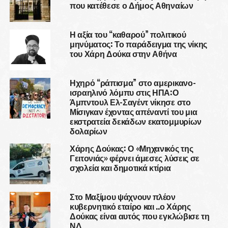
που κατέθεσε ο Δήμος Αθηναίων
Η αξία του “καθαρού” πολιτικού
μηνύματος: Το παράδειγμα της νίκης
του Χάρη Δούκα στην Αθήνα
Ηχηρό “ράπισμα” στο αμερικανο-
ισραηλινό λόμπυ στις ΗΠΑ:Ο
Άμπντουλ Ελ-Σαγέντ νίκησε στο
Μίσιγκαν έχοντας απέναντί του μια
εκστρατεία δεκάδων εκατομμυρίων
δολαρίων
Χάρης Δούκας: Ο «Μηχανικός της
Γειτονιάς» φέρνει άμεσες λύσεις σε
σχολεία και δημοτικά κτίρια
Στο Μαξίμου ψάχνουν πλέον
κυβερνητικό εταίρο και ..ο Χάρης
Δούκας είναι αυτός που εγκλώβισε τη
ΝΔ