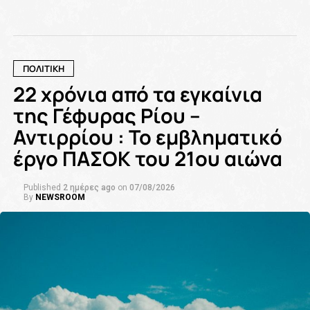
ΠΟΛΙΤΙΚΗ
22 χρόνια από τα εγκαίνια
της Γέφυρας Ρίου –
Αντιρρίου : Το εμβληματικό
έργο ΠΑΣΟΚ του 21ου αιώνα
Published
2 ημέρες ago
on
07/08/2026
By
NEWSROOM