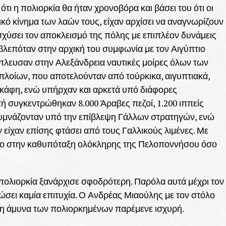
ι η πολιορκία θα ήταν χρονοβόρα και βάσει του ότι οι
κό κίνημα των λαών τους, είχαν αρχίσει να αναγνωρίζουν
σχύσει τον αποκλεισμό της πόλης με επιπλέον δυνάμεις
ροβλεπόταν στην αρχική του συμφωνία με τον Αιγύπτιο
έπλευσαν στην Αλεξάνδρεια ναυτικές μοίρες όλων των
οίων, που αποτελούνταν από τούρκικα, αιγυπτιακά,
 σκάφη, ενώ υπήρχαν και αρκετά υπό διάφορες
ή συγκεντρώθηκαν 8.000 Άραβες πεζοί, 1.200 ιππείς
γυμνάζονταν υπό την επίβλεψη Γάλλων στρατηγών, ενώ
είχαν επίσης φτάσει από τους Γαλλικούς λιμένες. Με
τόσο στην καθυπόταξη ολόκληρης της Πελοποννήσου όσο
 πολιορκία ξανάρχισε σφοδρότερη. Παρόλα αυτά μέχρι τον
ιώσει καμία επιτυχία. Ο Ανδρέας Μιαούλης με τον στόλο
ι η άμυνα των πολιορκημένων παρέμενε ισχυρή.