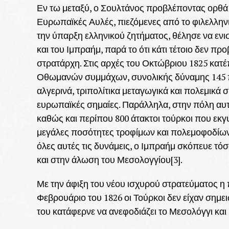
Εν τω μεταξύ, ο Σουλτάνος προβλέποντας ορθά ότ
Ευρωπαϊκές Αυλές, πιεζόμενες από το φιλελληνι
την ύπαρξη ελληνικού ζητήματος, θέλησε να ενι
και του Ιμπραήμ, παρά το ότι κάτι τέτοιο δεν π
στρατάρχη. Στις αρχές του Οκτώβριου 1825 κατ
Οθωμανών συμμάχων, συνολικής δύναμης 145 πλ
αλγερινά, τριπολίτικα μεταγωγικά και πολεμικά
ευρωπαϊκές σημαίες. Παράλληλα, στην πόλη αυτ
καθώς και περίπου 800 άτακτοι τούρκοι που εκ
μεγάλες ποσότητες τροφίμων και πολεμοφοδίων 
όλες αυτές τις δυνάμεις, ο Ιμπραήμ σκόπευε 
και στην άλωση του Μεσολογγίου[3].
Με την άφιξη του νέου ισχυρού στρατεύματος η
Φεβρουάριο του 1826 οι Τούρκοι δεν είχαν σημε
του κατάφερνε να ανεφοδιάζει το Μεσολόγγι κα