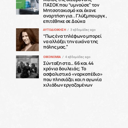
ΠΑΣΟΚ που “υμνούσε” τον
Μητσοτακισμό και έκανε
αναρτήση για.. Γλύξμπουργκ ,
επιτέθηκε σε Δούκα
ΑΥΤΟΔΙΟΙΚΗΣΗ
3 εβδομάδες ago
“Πως ένα τηλέφωνο μπορεί
να αλλάξει την εικόνα της
πόλης μας.”
ΟΙΚΟΝΟΜΙΑ
4 εβδομάδες ago
Σύνταξη στα… 66 και 44
χρόνια δουλειάς; Το
ασφαλιστικό «ναρκοπέδιο»
που πλησιάζει και η αγωνία
χιλιάδων εργαζομένων