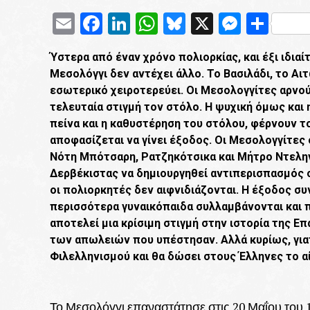
Email
Facebook
LinkedIn
WhatsApp
Bluesky
X
Messe
Μοι
Ύστερα από έναν χρόνο πολιορκίας, και έξι ιδια
Μεσολόγγι δεν αντέχει άλλο. Το Βασιλάδι, το Αι
εσωτερικό χειροτερεύει. Οι Μεσολογγίτες αρνού
τελευταία στιγμή τον στόλο. Η ψυχική όμως και
πείνα και η καθυστέρηση του στόλου, φέρνουν το
αποφασίζεται να γίνει έξοδος. Οι Μεσολογγίτες
Νότη Μπότσαρη, Ρατζηκότσικα και Μήτρο Ντεληγ
Δερβέκιστας να δημιουργηθεί αντιπερισπασμός 
οι πολιορκητές δεν αιφνιδιάζονται. Η έξοδος συν
περισσότερα γυναικόπαιδα συλλαμβάνονται και 
αποτελεί μια κρίσιμη στιγμή στην ιστορία της Ε
των απωλειών που υπέστησαν. Αλλά κυρίως, γι
Φιλελληνισμού και θα δώσει στους Έλληνες το α
Το Μεσολόγγι επαναστάτησε στις 20 Μαΐου του 1