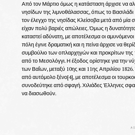
Από τον Μάρτιο όμως η κατάσταση άρχισε να α
νησίδων της λιμνοθάλασσας, όπως το Βασιλάδι 
τον έλεγχο της νησίδας Κλείσοβα μετά από μία 
είχαν πολύ βαριές απώλειες. Όμως η δυνατότητα
καταστεί αδύνατη, με αποτέλεσμα οι αμυνόμενο
πόλη έγινε δραματική και η πείνα άρχισε να θερ
συμβούλιο των οπλαρχηγών και προκρίτων της 
από το Μεσολόγγι. Η έξοδος ορίστηκε για την 
των Βαΐων, μεταξύ 10ης και 11ης Απριλίου 1826
από αυτόμολο ξένο[4], με αποτέλεσμα οι τουρκ
συνοδεύτηκε από σφαγή. Χιλιάδες Έλληνες σφαγ
να διασωθούν.
AD