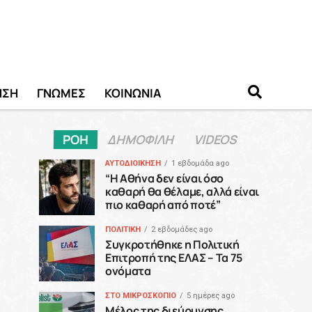
ΗΣΗ
ΓΝΩΜΕΣ
ΚΟΙΝΩΝΙΑ
ΡΟΗ
ΔΗΜΟΦΙΛΗ
VIDEOS
ΑΥΤΟΔΙΟΙΚΗΣΗ
1 εβδομάδα ago
“H Αθήνα δεν είναι όσο
καθαρή θα θέλαμε, αλλά είναι
πιο καθαρή από ποτέ”
ΠΟΛΙΤΙΚΗ
2 εβδομάδες ago
Συγκροτήθηκε η Πολιτική
Επιτροπή της ΕΛΑΣ – Τα 75
ονόματα
ΣΤΟ ΜΙΚΡΟΣΚΟΠΙΟ
5 ημέρες ago
Μέλος της διεύρυνσης