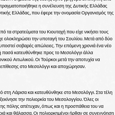
 πραγματοποιήθηκε η συνέλευση της Δυτικής Ελλάδας
 Δυτικής Ελλάδας, που έφερε την ονομασία Οργανισμός της
ό τα στρατεύματα του Κιουταχή που είχε νικήσει τους
χε ολοκληρώσει την υποταγή του Σουλίου. Μετά από δύο
 υποστεί σοβαρές απώλειες. Την επόμενη χρονιά ένα νέο
ή πασά κατευθύνθηκε προς το Μεσολόγγι άλλα
νικού Αιτωλικού. Οι Τούρκοι μετά την αποτυχία να
ο επίθεσης στο Μεσολόγγι και αποχώρησαν.
ό στη Λάρισα και κατευθύνθηκε στο Μεσολόγγι. Στα τέλη
ξεκίνησε την πολιορκία του Μεσολογγίου. Όλες οι
 της πόλης απέτυχαν, όπως και η προσπάθεια του να
ριά και θάλασσα. Οι πολιορκημένοι ήρθαν σε συνεννόηση