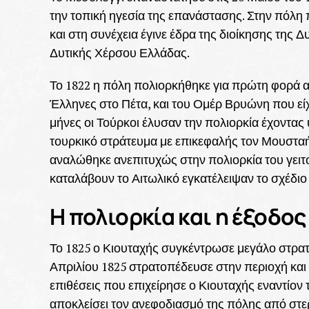
την τοπική ηγεσία της επανάστασης. Στην πόλη
και στη συνέχεια έγινε έδρα της διοίκησης της
Δυτικής Χέρσου Ελλάδας.
Το 1822 η πόλη πολιορκήθηκε για πρώτη φορά απ
Έλληνες στο Πέτα, και του Ομέρ Βρυώνη που εί
μήνες οι Τούρκοι έλυσαν την πολιορκία έχοντας
τουρκικό στράτευμα με επικεφαλής τον Μουστα
αναλώθηκε ανεπιτυχώς στην πολιορκία του γειτο
καταλάβουν το Αιτωλικό εγκατέλειψαν το σχέδι
Η πολιορκία και η έξοδος
Το 1825 ο Κιουταχής συγκέντρωσε μεγάλο στρατ
Απριλίου 1825 στρατοπέδευσε στην περιοχή και 
επιθέσεις που επιχείρησε ο Κιουταχής εναντίον
αποκλείσει τον ανεφοδιασμό της πόλης από στε