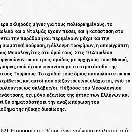
nger
ραστείτε
ίτερα σκληρούς μήνες για τους πολιορκημένους, το
τωλικό και ο Ντολμάς έχουν πέσει, και η κατάσταση στο
νται την παράδοση και περιμένουν μέχρι και την
 η σωματική κούραση, η έλλειψη τροφίμων, η απερίγραπτη
υς Μεσολογγίτες στα όριά τους. Στις 10 Απριλίου
 οργανώνονται σε τρεις ομάδες με αρχηγούς τους Μακρή,
ιώργη, ενώ έχουν κανονίσει με το στρατόπεδο της
στους Τούρκους. Το σχέδιό τους όμως αποκαλύπτεται και
τρίβεται, και αυτοί που σώζονται είναι ελάχιστοι, ενώ τα
πωλούνται ως σκλάβες/οι. Η έξοδος του Μεσολογγίου
πανάστασης, όχι μόνο εξαιτίας της ήττας των Ελλήνων και
ατί θα σηματοδοτήσει την αναζωπύρωση του
ίσθημα της ηθικής δικαίωσης.
821. Η σημασία της θέσης έγινε γρήγορα αντιληπτή από