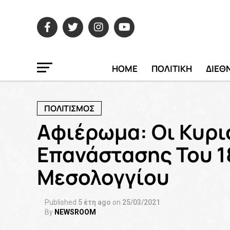
HOME
ΠΟΛΙΤΙΚΗ
ΔΙΕΘ
ΠΟΛΙΤΙΣΜΟΣ
Αφιέρωμα: Οι Κυρι
Επανάστασης Του 1
Μεσολογγίου
Published
5 έτη ago
on
25/03/2021
By
NEWSROOM