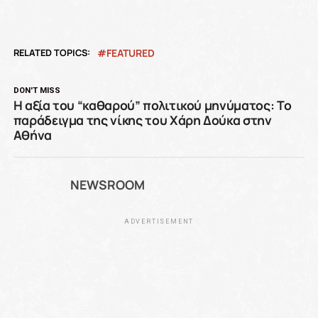
RELATED TOPICS:
FEATURED
DON'T MISS
Η αξία του “καθαρού” πολιτικού μηνύματος: Το
παράδειγμα της νίκης του Χάρη Δούκα στην
Αθήνα
NEWSROOM
ADVERTISEMENT