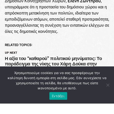
Δημόσιων Κοινοχρήστων Χώρων,
Ελένη Ζωντήρου
,
υπογράμμισε ότι η προστασία του δημόσιου χώρου και η
απρόσκοπτη μετακίνηση των πολιτών, ιδιαίτερα των
εμποδιζόμενων ατόμων, αποτελεί σταθερή προτεραιότητα,
προαναγγέλλοντας τη συνέχιση των εντατικών ελέγχων σε
όλες τις δημοτικές κοινότητες.
RELATED TOPICS:
UP NEXT
Η αξία του “καθαρού” πολιτικού μηνύματος: Το
παράδειγμα της νίκης του Χάρη Δούκα στην
Αθήνα
Χρησιμοποιούμε cookies για να σας προσφέρουμε την
DON'T MISS
καλύτερη δυνατή εμπειρία στη σελίδα μας. Εάν συνεχίσετε να
93 εκατ. ευρώ χάθηκαν από την Πολιτική
χρησιμοποιείτε τη σελίδα, θα υποθέσουμε πως είστε
Προστασία ενώ η χώρα μετρά νεκρούς στις
ικανοποιημένοι με αυτό.
φλόγες
Εντάξει
NEWSROOM