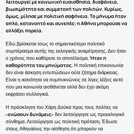
λειτουργεί με κοινωνική ευαισθησία, διαφάνεια,
βιωσιμότητα και συμμετοχή των πολιτών. Κυρίως,
όμως, μίλησε με πολιτική σαφήνεια. Το μήνυμα ήταν
απλό, κατανοητό και συνεπές: η Αθήνα μπορούσε να
αλλάξει πορεία.
Εδώ βρίσκεται ίσως το σημαντικότερο πολιτικό
συμπέρασμα αυτής της εκλογικής αναμέτρησης. Δεν ήταν
ο χρόνος που καθόρισε το αποτέλεσμα.
Ήταν η
καθαρότητα του μηνύματος.
Η πολιτική επικοινωνία
δεν είναι άσκηση εντυπώσεων ούτε ζήτημα διάρκειας.
Είναι η ικανότητα να συμπυκνώνεις σε λίγες λέξεις αυτό
που μια κοινωνία αισθάνεται αλλά δεν έχει ακόμη
εκφράσει συλλογικά.
Η πρόσκληση του Χάρη Δούκα προς τους πολίτες να
«
ενώσουν δυνάμεις
» δεν λειτούργησε ως προεκλογικό
σύνθημα. Λειτούργησε ως πολιτική πρόταση. Έδωσε
στους Αθηναίους την αίσθηση ότι μπορούν να