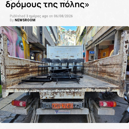
δρόμους της πόλης»
Published
3 ημέρες ago
on
06/08/2026
By
NEWSROOM