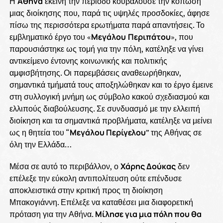
Η
Αθήνα
εκείνη την περίοδο κουβαλούσε την κόπωση
μιας διοίκησης που, παρά τις υψηλές προσδοκίες, άφησε
πίσω της περισσότερα ερωτήματα παρά απαντήσεις. Το
εμβληματικό έργο του «
Μεγάλου
Περιπάτου
», που
παρουσιάστηκε ως τομή για την πόλη, κατέληξε να γίνει
αντικείμενο έντονης κοινωνικής και πολιτικής
αμφισβήτησης. Οι παρεμβάσεις αναθεωρήθηκαν,
σημαντικά τμήματά τους αποξηλώθηκαν και το έργο έμεινε
στη συλλογική μνήμη ως σύμβολο κακού σχεδιασμού και
ελλιπούς διαβούλευσης. Σε συνδυασμό με την ελλειπή
διοίκηση και τα σημαντικά προβλήματα, κατέληξε να μείνει
ως η θητεία του “
Μεγάλου Περίγελου
” της Αθήνας σε
όλη την Ελλάδα…
Μέσα σε αυτό το περιβάλλον, ο
Χάρης Δούκας
δεν
επέλεξε την εύκολη αντιπολίτευση ούτε επένδυσε
αποκλειστικά στην κριτική προς τη διοίκηση
Μπακογιάννη. Επέλεξε να καταθέσει μια διαφορετική
πρόταση για την Αθήνα.
Μίλησε για μια πόλη που θα