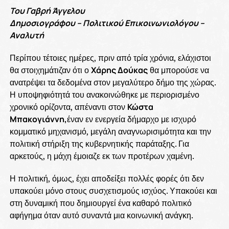
Του Γαβρή Άγγελου
Δημοσιογράφου – Πολιτικού Επικοινωνιολόγου –
Αναλυτή
Περίπου τέτοιες ημέρες, πριν από τρία χρόνια, ελάχιστοι
θα στοιχημάτιζαν ότι ο
Χάρης Δούκας
θα μπορούσε να
ανατρέψει τα δεδομένα στον μεγαλύτερο δήμο της χώρας.
Η υποψηφιότητά του ανακοινώθηκε με περιορισμένο
χρονικό ορίζοντα, απέναντι στον
Κώστα
Μπακογιάννη,
έναν εν ενεργεία δήμαρχο με ισχυρό
κομματικό μηχανισμό, μεγάλη αναγνωρισιμότητα και την
πολιτική στήριξη της κυβερνητικής παράταξης. Για
αρκετούς, η μάχη έμοιαζε εκ των προτέρων χαμένη.
Η πολιτική, όμως, έχει αποδείξει πολλές φορές ότι δεν
υπακούει μόνο στους συσχετισμούς ισχύος. Υπακούει και
στη δυναμική που δημιουργεί ένα καθαρό πολιτικό
αφήγημα όταν αυτό συναντά μια κοινωνική ανάγκη.