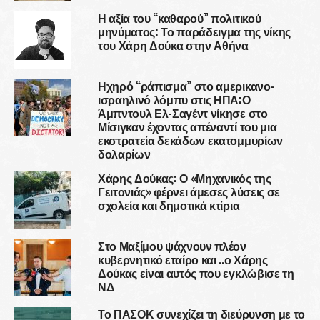
Η αξία του “καθαρού” πολιτικού
μηνύματος: Το παράδειγμα της νίκης
του Χάρη Δούκα στην Αθήνα
Ηχηρό “ράπισμα” στο αμερικανο-
ισραηλινό λόμπυ στις ΗΠΑ:Ο
Άμπντουλ Ελ-Σαγέντ νίκησε στο
Μίσιγκαν έχοντας απέναντί του μια
εκστρατεία δεκάδων εκατομμυρίων
δολαρίων
Χάρης Δούκας: Ο «Μηχανικός της
Γειτονιάς» φέρνει άμεσες λύσεις σε
σχολεία και δημοτικά κτίρια
Στο Μαξίμου ψάχνουν πλέον
κυβερνητικό εταίρο και ..ο Χάρης
Δούκας είναι αυτός που εγκλώβισε τη
ΝΔ
Το ΠΑΣΟΚ συνεχίζει τη διεύρυνση με το