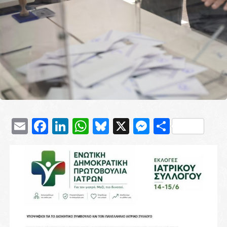
Email
Facebook
LinkedIn
WhatsApp
Bluesky
X
Messenge
Μοιρασ