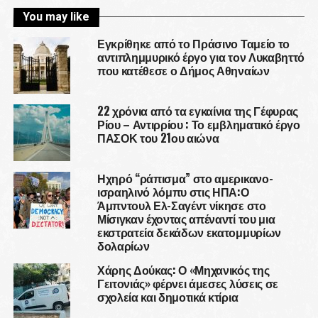
You may like
Εγκρίθηκε από το Πράσινο Ταμείο το
αντιπλημμυρικό έργο για τον Λυκαβηττό
που κατέθεσε ο Δήμος Αθηναίων
22 χρόνια από τα εγκαίνια της Γέφυρας
Ρίου – Αντιρρίου : Το εμβληματικό έργο
ΠΑΣΟΚ του 21ου αιώνα
Ηχηρό “ράπισμα” στο αμερικανο-
ισραηλινό λόμπυ στις ΗΠΑ:Ο
Άμπντουλ Ελ-Σαγέντ νίκησε στο
Μίσιγκαν έχοντας απέναντί του μια
εκστρατεία δεκάδων εκατομμυρίων
δολαρίων
Χάρης Δούκας: Ο «Μηχανικός της
Γειτονιάς» φέρνει άμεσες λύσεις σε
σχολεία και δημοτικά κτίρια