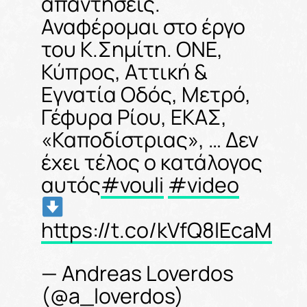
απαντήσεις.
Αναφέρομαι στο έργο
του Κ.Σημίτη. ΟΝΕ,
Κύπρος, Αττική &
Εγνατία Οδός, Μετρό,
Γέφυρα Ρίου, ΕΚΑΣ,
«Καποδίστριας», … Δεν
έχει τέλος ο κατάλογος
αυτός
#vouli
#video
https://t.co/kVfQ8lEcaM
— Andreas Loverdos
(@a_loverdos)