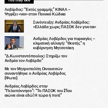
You may like
Λοβέρδος: “Εκτός γραμμής” ΚΙΝΑΛ –
Ψηφίζει «ναι» στον Ποινικό Κώδικα
Συνέντευξη: Ανδρέας Λοβέρδος:
«Ελλάδα χωρις ΠΑΣΟΚ δεν γινεται»
Ανδρέας Λοβέρδος για πυρκαγίες –
κλιματική αλλαγή: “Θεατής” η
κυβέρνηση Μητσοτάκη
“Δ.Κωνσταντόπουλος: Στηρίζω τον
Ανδρέα τον Λοβέρδο”
Με τον Μητροπολίτη Οινουσσών
συναντήθηκε ο Ανδρέας Λοβέρδος
(Φωτο)
Ανδρέας Λοβέρδος στην
“Πελοπόννησο”: “Το ΠΑΣΟΚ του 21ου
αιώνα είναι εδώ! Η τώρα ή ποτέ”