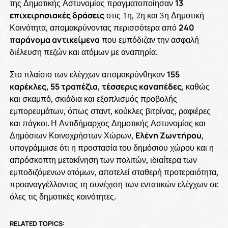
της Δημοτικής Αστυνομίας πραγματοποίησαν
13
επιχειρησιακές δράσεις
στις 1η, 2η και 3η Δημοτική
Κοινότητα, απομακρύνοντας περισσότερα από
240
παράνομα αντικείμενα
που εμπόδιζαν την ασφαλή
διέλευση πεζών και ατόμων με αναπηρία.
Στο πλαίσιο των ελέγχων απομακρύνθηκαν
155
καρέκλες, 55 τραπέζια, τέσσερις καναπέδες
, καθώς
και σκαμπό, σκιάδια και εξοπλισμός προβολής
εμπορευμάτων, όπως σταντ, κούκλες βιτρίνας, ραφιέρες
και πάγκοι. Η Αντιδήμαρχος Δημοτικής Αστυνομίας και
Δημόσιων Κοινοχρήστων Χώρων,
Ελένη Ζωντήρου
,
υπογράμμισε ότι η προστασία του δημόσιου χώρου και η
απρόσκοπτη μετακίνηση των πολιτών, ιδιαίτερα των
εμποδιζόμενων ατόμων, αποτελεί σταθερή προτεραιότητα,
προαναγγέλλοντας τη συνέχιση των εντατικών ελέγχων σε
όλες τις δημοτικές κοινότητες.
RELATED TOPICS: