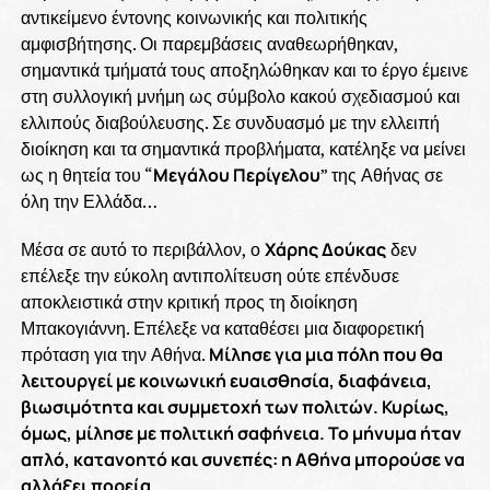
αντικείμενο έντονης κοινωνικής και πολιτικής
αμφισβήτησης. Οι παρεμβάσεις αναθεωρήθηκαν,
σημαντικά τμήματά τους αποξηλώθηκαν και το έργο έμεινε
στη συλλογική μνήμη ως σύμβολο κακού σχεδιασμού και
ελλιπούς διαβούλευσης. Σε συνδυασμό με την ελλειπή
διοίκηση και τα σημαντικά προβλήματα, κατέληξε να μείνει
ως η θητεία του “
Μεγάλου Περίγελου
” της Αθήνας σε
όλη την Ελλάδα…
Μέσα σε αυτό το περιβάλλον, ο
Χάρης Δούκας
δεν
επέλεξε την εύκολη αντιπολίτευση ούτε επένδυσε
αποκλειστικά στην κριτική προς τη διοίκηση
Μπακογιάννη. Επέλεξε να καταθέσει μια διαφορετική
πρόταση για την Αθήνα.
Μίλησε για μια πόλη που θα
λειτουργεί με κοινωνική ευαισθησία, διαφάνεια,
βιωσιμότητα και συμμετοχή των πολιτών. Κυρίως,
όμως, μίλησε με πολιτική σαφήνεια. Το μήνυμα ήταν
απλό, κατανοητό και συνεπές: η Αθήνα μπορούσε να
αλλάξει πορεία.