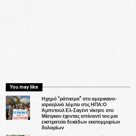
You may like
Ηχηρό “ράπισμα” στο αμερικανο-
ισραηλινό λόμπυ στις ΗΠΑ:Ο
Άμπντουλ Ελ-Σαγέντ νίκησε στο
Μίσιγκαν έχοντας απέναντί του μια
εκστρατεία δεκάδων εκατομμυρίων
δολαρίων