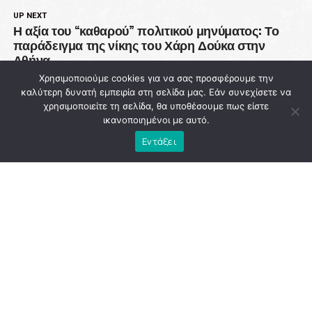
UP NEXT
Η αξία του “καθαρού” πολιτικού μηνύματος: Το
παράδειγμα της νίκης του Χάρη Δούκα στην
Αθήνα
Χρησιμοποιούμε cookies για να σας προσφέρουμε την
DON'T MISS
καλύτερη δυνατή εμπειρία στη σελίδα μας. Εάν συνεχίσετε να
93 εκατ. ευρώ χάθηκαν από την Πολιτική
χρησιμοποιείτε τη σελίδα, θα υποθέσουμε πως είστε
Προστασία ενώ η χώρα μετρά νεκρούς στις
ικανοποιημένοι με αυτό.
φλόγες
Εντάξει
NEWSROOM
ADVERTISEMENT