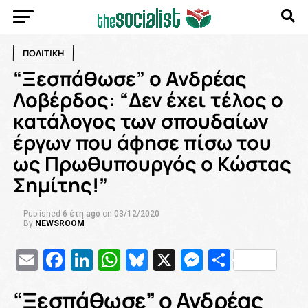
ΠΟΛΙΤΙΚΗ
“Ξεσπάθωσε” ο Ανδρέας
Λοβέρδος: “Δεν έχει τέλος ο
κατάλογος των σπουδαίων
έργων που άφησε πίσω του
ως Πρωθυπουργός ο Κώστας
Σημίτης!”
Published
6 έτη ago
on
03/12/2020
By
NEWSROOM
Email
Facebook
LinkedIn
WhatsApp
Bluesky
X
Messenge
Μοιρασ
“Ξεσπάθωσε” ο Ανδρέας