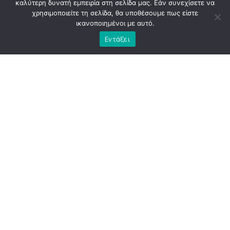
καλύτερη δυνατή εμπειρία στη σελίδα μας. Εάν συνεχίσετε να
χρησιμοποιείτε τη σελίδα, θα υποθέσουμε πως είστε
ικανοποιημένοι με αυτό.
Εντάξει
Η
Αθήνα
εκείνη την περίοδο κουβαλούσε την κόπωση
μιας διοίκησης που, παρά τις υψηλές προσδοκίες, άφησε
πίσω της περισσότερα ερωτήματα παρά απαντήσεις. Το
εμβληματικό έργο του «
Μεγάλου
Περιπάτου
», που
παρουσιάστηκε ως τομή για την πόλη, κατέληξε να γίνει
αντικείμενο έντονης κοινωνικής και πολιτικής
αμφισβήτησης. Οι παρεμβάσεις αναθεωρήθηκαν,