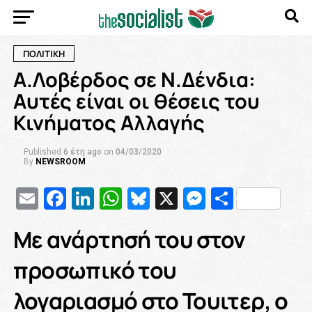
ΠΟΛΙΤΙΚΗ
Α.Λοβέρδος σε Ν.Δένδια:
Αυτές είναι οι θέσεις του
Κινήματος Αλλαγής
Published
6 έτη ago
on
04/03/2020
By
NEWSROOM
Email
Facebook
LinkedIn
WhatsApp
Bluesky
X
Messenge
Μοιρασ
Με ανάρτησή του στον
προσωπικό του
λογαριασμό στο Τουιτερ, ο