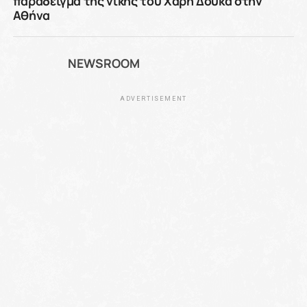
παράδειγμα της νίκης του Χάρη Δούκα στην
Αθήνα
NEWSROOM
ADVERTISEMENT