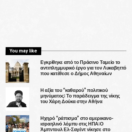
You may like
Εγκρίθηκε από το Πράσινο Ταμείο το
αντιπλημμυρικό έργο για τον Λυκαβηττό
που κατέθεσε ο Δήμος Αθηναίων
Η αξία του “καθαρού” πολιτικού
μηνύματος: Το παράδειγμα της νίκης
του Χάρη Δούκα στην Αθήνα
Ηχηρό “ράπισμα” στο αμερικανο-
ισραηλινό λόμπυ στις ΗΠΑ:Ο
Άμπντουλ Ελ-Σαγέντ νίκησε στο