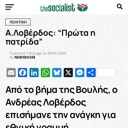
ΠΟΛΙΤΙΚΗ
Α.Λοβέρδος: “Πρώτα η
πατρίδα”
Published
7 έτη ago
on
30/01/2020
By
NEWSROOM
Email
Facebook
LinkedIn
WhatsApp
Bluesky
X
Messenge
Μοιρασ
Από το βήμα της Βουλής, ο
Ανδρέας Λοβέρδος
επισήμανε την ανάγκη για
εθνική γραμμή