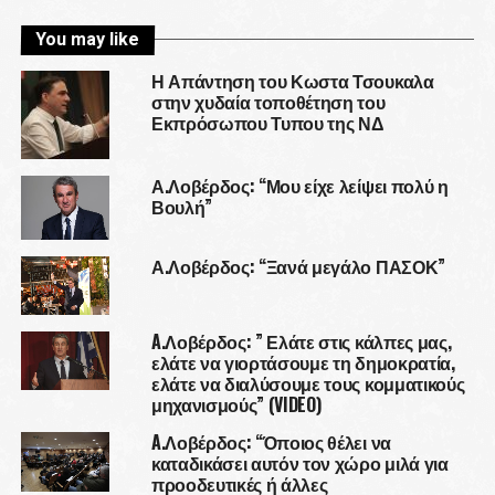
You may like
Η Απάντηση του Κωστα Τσουκαλα
στην χυδαία τοποθέτηση του
Εκπρόσωπου Τυπου της ΝΔ
Α.Λοβέρδος: “Μου είχε λείψει πολύ η
Βουλή”
Α.Λοβέρδος: “Ξανά μεγάλο ΠΑΣΟΚ”
A.Λοβέρδος: ” Ελάτε στις κάλπες μας,
ελάτε να γιορτάσουμε τη δημοκρατία,
ελάτε να διαλύσουμε τους κομματικούς
μηχανισμούς” (VIDEO)
A.Λοβέρδος: “Όποιος θέλει να
καταδικάσει αυτόν τον χώρο μιλά για
προοδευτικές ή άλλες