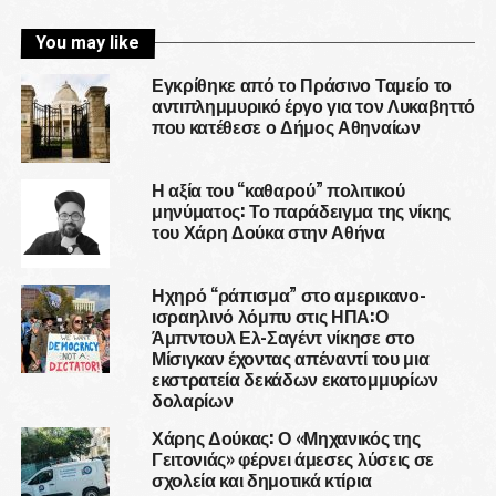
You may like
Εγκρίθηκε από το Πράσινο Ταμείο το
αντιπλημμυρικό έργο για τον Λυκαβηττό
που κατέθεσε ο Δήμος Αθηναίων
Η αξία του “καθαρού” πολιτικού
μηνύματος: Το παράδειγμα της νίκης
του Χάρη Δούκα στην Αθήνα
Ηχηρό “ράπισμα” στο αμερικανο-
ισραηλινό λόμπυ στις ΗΠΑ:Ο
Άμπντουλ Ελ-Σαγέντ νίκησε στο
Μίσιγκαν έχοντας απέναντί του μια
εκστρατεία δεκάδων εκατομμυρίων
δολαρίων
Χάρης Δούκας: Ο «Μηχανικός της
Γειτονιάς» φέρνει άμεσες λύσεις σε
σχολεία και δημοτικά κτίρια