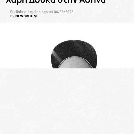
Published
1 ημέρα ago
on
06/08/2026
By
NEWSROOM