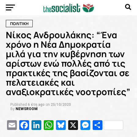
ΠΟΛΙΤΙΚΗ
Νίκος Ανδρουλάκης: “Ένα
χρόνο η Νέα Δημοκρατία
μιλά για την κυβέρνηση των
αρίστων ενώ πολλές από τις
πρακτικές της βασίζονται σε
πελατειακές και
αναξιοκρατικές νοοτροπίες”
Published
6 έτη ago
on
25/10/2020
By
NEWSROOM
Email
Facebook
LinkedIn
WhatsApp
Bluesky
X
Messenge
Μοιρασ