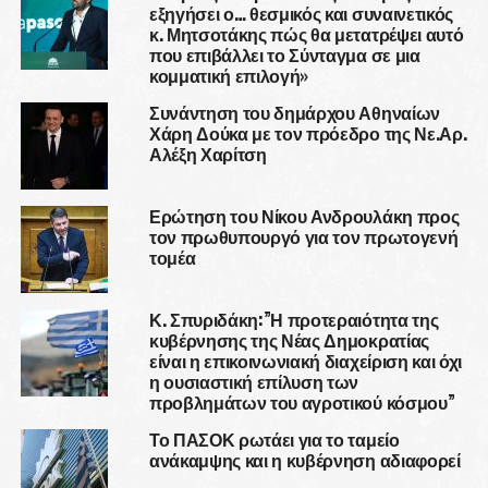
εξηγήσει ο… θεσμικός και συναινετικός
κ. Μητσοτάκης πώς θα μετατρέψει αυτό
που επιβάλλει το Σύνταγμα σε μια
κομματική επιλογή»
Συνάντηση του δημάρχου Αθηναίων
Χάρη Δούκα με τον πρόεδρο της Νε.Αρ.
Αλέξη Χαρίτση
Ερώτηση του Νίκου Ανδρουλάκη προς
τον πρωθυπουργό για τον πρωτογενή
τομέα
Κ. Σπυριδάκη:”Η προτεραιότητα της
κυβέρνησης της Νέας Δημοκρατίας
είναι η επικοινωνιακή διαχείριση και όχι
η ουσιαστική επίλυση των
προβλημάτων του αγροτικού κόσμου”
Το ΠΑΣΟΚ ρωτάει για το ταμείο
ανάκαμψης και η κυβέρνηση αδιαφορεί