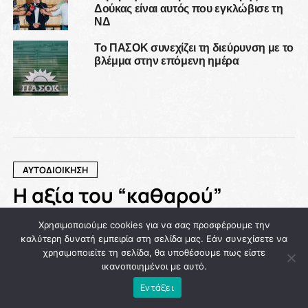
Δούκας είναι αυτός που εγκλώβισε τη
ΝΔ
Το ΠΑΣΟΚ συνεχίζει τη διεύρυνση με το
βλέμμα στην επόμενη ημέρα
ΑΥΤΟΔΙΟΙΚΗΣΗ
Η αξία του “καθαρού”
πολιτικού μηνύματος: Το
Χρησιμοποιούμε cookies για να σας προσφέρουμε την
παράδειγμα της νίκης του
καλύτερη δυνατή εμπειρία στη σελίδα μας. Εάν συνεχίσετε να
Χάρη Δούκα στην Αθήνα
χρησιμοποιείτε τη σελίδα, θα υποθέσουμε πως είστε
ικανοποιημένοι με αυτό.
Εντάξει
Published
1 ημέρα ago
on
06/08/2026
By
NEWSROOM