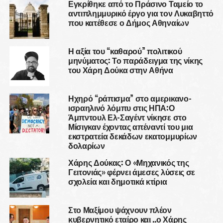
Εγκρίθηκε από το Πράσινο Ταμείο το
αντιπλημμυρικό έργο για τον Λυκαβηττό
που κατέθεσε ο Δήμος Αθηναίων
Η αξία του “καθαρού” πολιτικού
μηνύματος: Το παράδειγμα της νίκης
του Χάρη Δούκα στην Αθήνα
Ηχηρό “ράπισμα” στο αμερικανο-
ισραηλινό λόμπυ στις ΗΠΑ:Ο
Άμπντουλ Ελ-Σαγέντ νίκησε στο
Μίσιγκαν έχοντας απέναντί του μια
εκστρατεία δεκάδων εκατομμυρίων
δολαρίων
Χάρης Δούκας: Ο «Μηχανικός της
Γειτονιάς» φέρνει άμεσες λύσεις σε
σχολεία και δημοτικά κτίρια
Στο Μαξίμου ψάχνουν πλέον
κυβερνητικό εταίρο και ..ο Χάρης