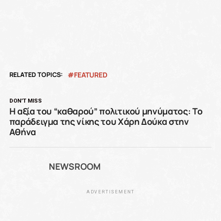
RELATED TOPICS:
FEATURED
DON'T MISS
Η αξία του “καθαρού” πολιτικού μηνύματος: Το
παράδειγμα της νίκης του Χάρη Δούκα στην
Αθήνα
NEWSROOM
ADVERTISEMENT