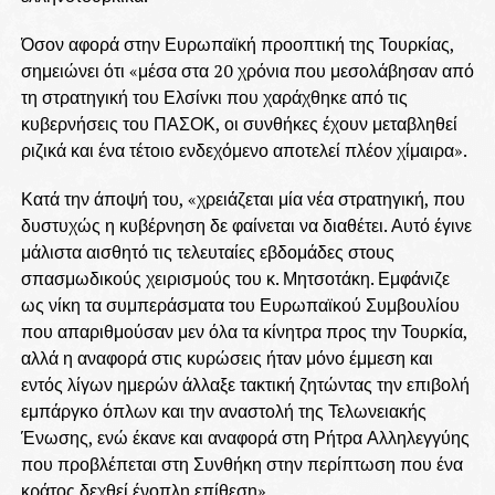
Όσον αφορά στην Ευρωπαϊκή προοπτική της Τουρκίας,
σημειώνει ότι «μέσα στα 20 χρόνια που μεσολάβησαν από
τη στρατηγική του Ελσίνκι που χαράχθηκε από τις
κυβερνήσεις του ΠΑΣΟΚ, οι συνθήκες έχουν μεταβληθεί
ριζικά και ένα τέτοιο ενδεχόμενο αποτελεί πλέον χίμαιρα».
Κατά την άποψή του, «χρειάζεται μία νέα στρατηγική, που
δυστυχώς η κυβέρνηση δε φαίνεται να διαθέτει. Αυτό έγινε
μάλιστα αισθητό τις τελευταίες εβδομάδες στους
σπασμωδικούς χειρισμούς του κ. Μητσοτάκη. Εμφάνιζε
ως νίκη τα συμπεράσματα του Ευρωπαϊκού Συμβουλίου
που απαριθμούσαν μεν όλα τα κίνητρα προς την Τουρκία,
αλλά η αναφορά στις κυρώσεις ήταν μόνο έμμεση και
εντός λίγων ημερών άλλαξε τακτική ζητώντας την επιβολή
εμπάργκο όπλων και την αναστολή της Τελωνειακής
Ένωσης, ενώ έκανε και αναφορά στη Ρήτρα Αλληλεγγύης
που προβλέπεται στη Συνθήκη στην περίπτωση που ένα
κράτος δεχθεί ένοπλη επίθεση».