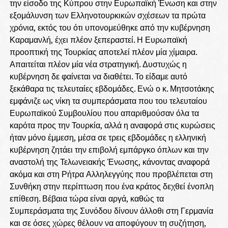
την είσοδο της Κύπρου στην Ευρωπαϊκή Ένωση και στην
εξομάλυνση των Ελληνοτουρκικών σχέσεων τα πρώτα
χρόνια, εκτός του ότι υπονομεύθηκε από την κυβέρνηση
Καραμανλή, έχει πλέον ξεπεραστεί. Η Ευρωπαϊκή
προοπτική της Τουρκίας αποτελεί πλέον μία χίμαιρα.
Απαιτείται πλέον μία νέα στρατηγική. Δυστυχώς η
κυβέρνηση δε φαίνεται να διαθέτει. Το είδαμε αυτό
ξεκάθαρα τις τελευταίες εβδομάδες. Ενώ ο κ. Μητσοτάκης
εμφάνιζε ως νίκη τα συμπεράσματα που του τελευταίου
Ευρωπαϊκού Συμβουλίου που απαριθμούσαν όλα τα
καρότα προς την Τουρκία, αλλά η αναφορά στις κυρώσεις
ήταν μόνο έμμεση, μέσα σε τρεις εβδομάδες η ελληνική
κυβέρνηση ζητάει την επιβολή εμπάργκο όπλων και την
αναστολή της Τελωνειακής Ένωσης, κάνοντας αναφορά
ακόμα και στη Ρήτρα Αλληλεγγύης που προβλέπεται στη
Συνθήκη στην περίπτωση που ένα κράτος δεχθεί ένοπλη
επίθεση. Βέβαια τώρα είναι αργά, καθώς τα
Συμπεράσματα της Συνόδου δίνουν άλλοθι στη Γερμανία
και σε όσες χώρες θέλουν να αποφύγουν τη συζήτηση,