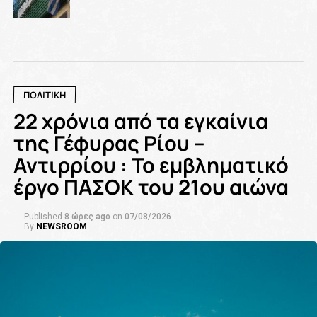
ΠΟΛΙΤΙΚΗ
22 χρόνια από τα εγκαίνια
της Γέφυρας Ρίου –
Αντιρρίου : Το εμβληματικό
έργο ΠΑΣΟΚ του 21ου αιώνα
Published
8 ώρες ago
on
07/08/2026
By
NEWSROOM