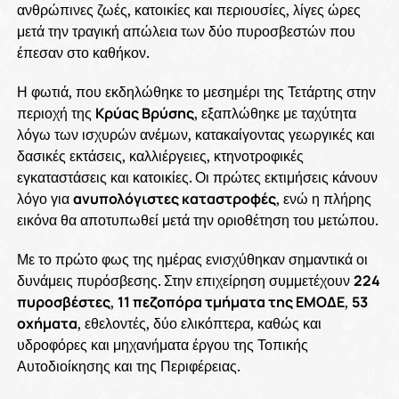
ανθρώπινες ζωές, κατοικίες και περιουσίες, λίγες ώρες
μετά την τραγική απώλεια των δύο πυροσβεστών που
έπεσαν στο καθήκον.
Η φωτιά, που εκδηλώθηκε το μεσημέρι της Τετάρτης στην
περιοχή της
Κρύας Βρύσης
, εξαπλώθηκε με ταχύτητα
λόγω των ισχυρών ανέμων, κατακαίγοντας γεωργικές και
δασικές εκτάσεις, καλλιέργειες, κτηνοτροφικές
εγκαταστάσεις και κατοικίες. Οι πρώτες εκτιμήσεις κάνουν
λόγο για
ανυπολόγιστες καταστροφές
, ενώ η πλήρης
εικόνα θα αποτυπωθεί μετά την οριοθέτηση του μετώπου.
Με το πρώτο φως της ημέρας ενισχύθηκαν σημαντικά οι
δυνάμεις πυρόσβεσης. Στην επιχείρηση συμμετέχουν
224
πυροσβέστες
,
11 πεζοπόρα τμήματα της ΕΜΟΔΕ
,
53
οχήματα
, εθελοντές, δύο ελικόπτερα, καθώς και
υδροφόρες και μηχανήματα έργου της Τοπικής
Αυτοδιοίκησης και της Περιφέρειας.