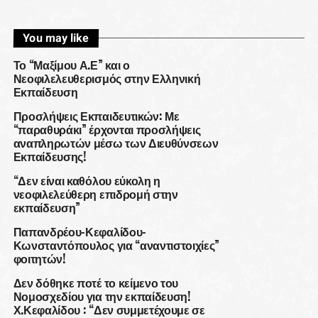
You may like
Το “Μαξίμου Α.Ε” και ο
Νεοφιλελευθερισμός στην Ελληνική
Εκπαίδευση
Προσλήψεις Εκπαιδευτικών: Με
“παραθυράκι” έρχονται προσλήψεις
αναπληρωτών μέσω των Διευθύνσεων
Εκπαίδευσης!
“Δεν είναι καθόλου εύκολη η
νεοφιλελεύθερη επιδρομή στην
εκπαίδευση”
Παπανδρέου-Κεφαλίδου-
Κωνσταντόπουλος για “αναντιστοιχίες”
φοιτητών!
Δεν δόθηκε ποτέ το κείμενο του
Νομοσχεδίου για την εκπαίδευση!
Χ.Κεφαλίδου : “Δεν συμμετέχουμε σε