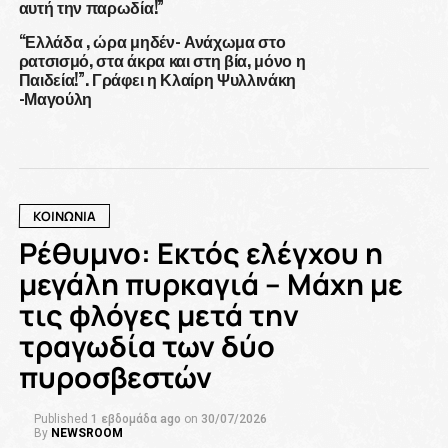
αυτή την παρωδία!”
“Ελλάδα , ώρα μηδέν- Ανάχωμα στο
ρατσισμό, στα άκρα και στη βία, μόνο η
Παιδεία!”. Γράφει η Κλαίρη Ψυλλινάκη
-Μαγούλη
ΚΟΙΝΩΝΙΑ
Ρέθυμνο: Εκτός ελέγχου η
μεγάλη πυρκαγιά – Μάχη με
τις φλόγες μετά την
τραγωδία των δύο
πυροσβεστών
Published
1 εβδομάδα ago
on
30/07/2026
By
NEWSROOM