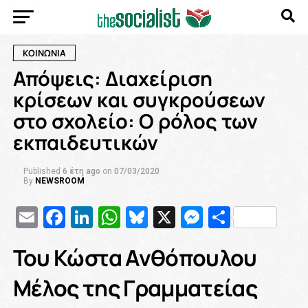
ΚΟΙΝΩΝΙΑ
Απόψεις: Διαχείριση
κρίσεων και συγκρούσεων
στο σχολείο: Ο ρόλος των
εκπαιδευτικών
Published
6 έτη ago
on
07/03/2020
By
NEWSROOM
Email
Facebook
LinkedIn
WhatsApp
Bluesky
X
Messenge
Μοιρασ
Του Κώστα Ανθόπουλου
Μέλος της Γραμματείας