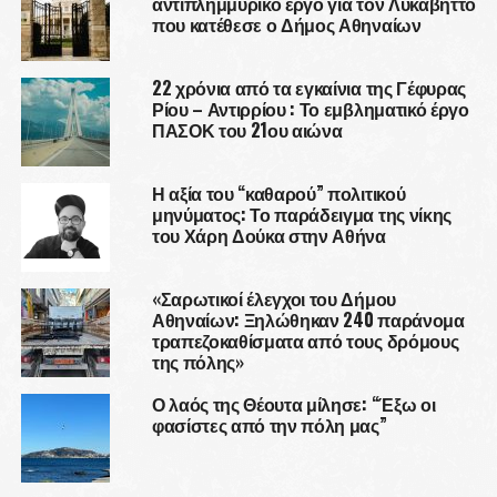
αντιπλημμυρικό έργο για τον Λυκαβηττό
που κατέθεσε ο Δήμος Αθηναίων
22 χρόνια από τα εγκαίνια της Γέφυρας
Ρίου – Αντιρρίου : Το εμβληματικό έργο
ΠΑΣΟΚ του 21ου αιώνα
Η αξία του “καθαρού” πολιτικού
μηνύματος: Το παράδειγμα της νίκης
του Χάρη Δούκα στην Αθήνα
«Σαρωτικοί έλεγχοι του Δήμου
Αθηναίων: Ξηλώθηκαν 240 παράνομα
τραπεζοκαθίσματα από τους δρόμους
της πόλης»
Ο λαός της Θέουτα μίλησε: “Έξω οι
φασίστες από την πόλη μας”