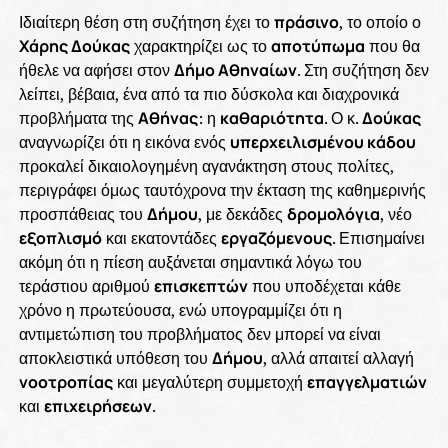
Ιδιαίτερη θέση στη συζήτηση έχει το
πράσινο
, το οποίο ο
Χάρης Δούκας
χαρακτηρίζει ως το
αποτύπωμα
που θα
ήθελε να αφήσει στον
Δήμο Αθηναίων
. Στη συζήτηση δεν
λείπει, βέβαια, ένα από τα πιο δύσκολα και διαχρονικά
προβλήματα της
Αθήνας
: η
καθαριότητα
. Ο κ.
Δούκας
αναγνωρίζει ότι η εικόνα ενός
υπερχειλισμένου κάδου
προκαλεί δικαιολογημένη αγανάκτηση στους πολίτες,
περιγράφει όμως ταυτόχρονα την έκταση της καθημερινής
προσπάθειας του
Δήμου
, με δεκάδες
δρομολόγια
, νέο
εξοπλισμό
και εκατοντάδες
εργαζόμενους
. Επισημαίνει
ακόμη ότι η πίεση αυξάνεται σημαντικά λόγω του
τεράστιου αριθμού
επισκεπτών
που υποδέχεται κάθε
χρόνο η πρωτεύουσα, ενώ υπογραμμίζει ότι η
αντιμετώπιση του προβλήματος δεν μπορεί να είναι
αποκλειστικά υπόθεση του
Δήμου
, αλλά απαιτεί αλλαγή
νοοτροπίας
και μεγαλύτερη συμμετοχή
επαγγελματιών
και
επιχειρήσεων
.