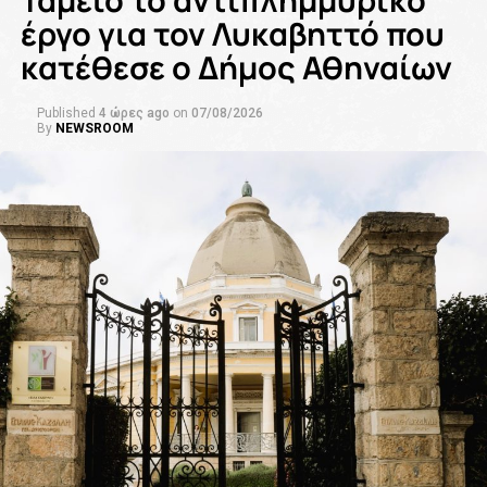
Ταμείο το αντιπλημμυρικό
έργο για τον Λυκαβηττό που
κατέθεσε ο Δήμος Αθηναίων
Published
4 ώρες ago
on
07/08/2026
By
NEWSROOM