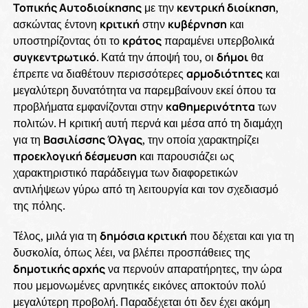
Τοπικής Αυτοδιοίκησης
με την
κεντρική διοίκηση
,
ασκώντας έντονη
κριτική
στην
κυβέρνηση
και
υποστηρίζοντας ότι το
κράτος
παραμένει υπερβολικά
συγκεντρωτικό
. Κατά την άποψή του, οι
δήμοι
θα
έπρεπε να διαθέτουν περισσότερες
αρμοδιότητες
και
μεγαλύτερη δυνατότητα να παρεμβαίνουν εκεί όπου τα
προβλήματα εμφανίζονται στην
καθημερινότητα
των
πολιτών. Η κριτική αυτή περνά και μέσα από τη διαμάχη
για τη
Βασιλίσσης Όλγας
, την οποία χαρακτηρίζει
προεκλογική δέσμευση
και παρουσιάζει ως
χαρακτηριστικό παράδειγμα των διαφορετικών
αντιλήψεων γύρω από τη λειτουργία και τον σχεδιασμό
της πόλης.
Τέλος, μιλά για τη
δημόσια κριτική
που δέχεται και για τη
δυσκολία, όπως λέει, να βλέπει προσπάθειες της
δημοτικής αρχής
να περνούν απαρατήρητες, την ώρα
που μεμονωμένες αρνητικές εικόνες αποκτούν πολύ
μεγαλύτερη προβολή. Παραδέχεται ότι δεν έχει ακόμη