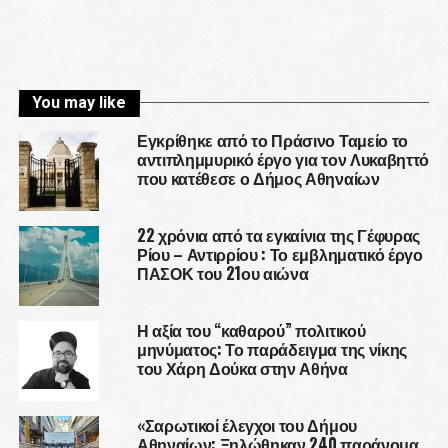
You may like
Εγκρίθηκε από το Πράσινο Ταμείο το
αντιπλημμυρικό έργο για τον Λυκαβηττό
που κατέθεσε ο Δήμος Αθηναίων
22 χρόνια από τα εγκαίνια της Γέφυρας
Ρίου – Αντιρρίου : Το εμβληματικό έργο
ΠΑΣΟΚ του 21ου αιώνα
Η αξία του “καθαρού” πολιτικού
μηνύματος: Το παράδειγμα της νίκης
του Χάρη Δούκα στην Αθήνα
«Σαρωτικοί έλεγχοι του Δήμου
Αθηναίων: Ξηλώθηκαν 240 παράνομα