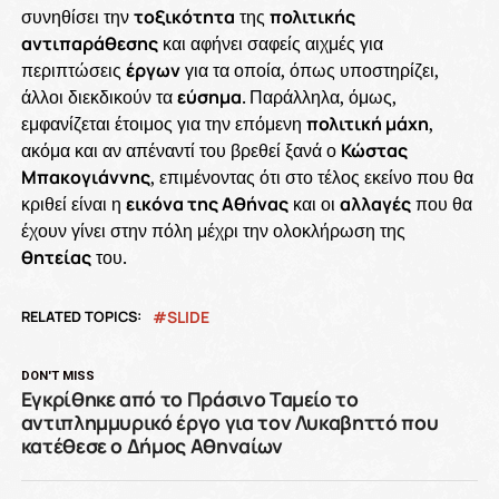
συνηθίσει την
τοξικότητα
της
πολιτικής
αντιπαράθεσης
και αφήνει σαφείς αιχμές για
περιπτώσεις
έργων
για τα οποία, όπως υποστηρίζει,
άλλοι διεκδικούν τα
εύσημα
. Παράλληλα, όμως,
εμφανίζεται έτοιμος για την επόμενη
πολιτική μάχη
,
ακόμα και αν απέναντί του βρεθεί ξανά ο
Κώστας
Μπακογιάννης
, επιμένοντας ότι στο τέλος εκείνο που θα
κριθεί είναι η
εικόνα της Αθήνας
και οι
αλλαγές
που θα
έχουν γίνει στην πόλη μέχρι την ολοκλήρωση της
θητείας
του.
RELATED TOPICS:
SLIDE
DON'T MISS
Εγκρίθηκε από το Πράσινο Ταμείο το
αντιπλημμυρικό έργο για τον Λυκαβηττό που
κατέθεσε ο Δήμος Αθηναίων