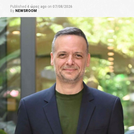
Published
4 ώρες ago
on
07/08/2026
By
NEWSROOM