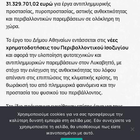
31.329.701,02 ευρώ
για έργα αντιπλημμυρικής
προστασίας, πυροπροστασίας, αστικής ανθεκτικότητας
και περιβαλλοντικών παρεμβάσεων σε ολόκληρη τη
χώρα.
Το έργο του Δήμου Αθηναίων εντάσσεται στις
νέες
χρηματοδοτήσεις του Περιβαλλοντικού Ισοζυγίου
και αφορά την υλοποίηση φυτοτεχνικών και
αντιπλημμυρικών παρεμβάσεων στον Λυκαβηττό, με
στόχο την ενίσχυση της ανθεκτικότητας του λόφου
απέναντι στις επιπτώσεις της κλιματικής κρίσης, τη
θωράκισή του από πλημμυρικά φαινόμενα και την
προστασία του φυσικού του περιβάλλοντος.
Στο ίδιο πρόγραμμα εγκρίθηκαν επίσης έργα για τους
Δήμους Μεγαρέων, Αγιάς, Διστόμου – Αράχωβας –
Χρησιμοποιούμε cookies για να σας προσφέρουμε την
Αντίκυρας και Καλλιθέας, ενώ συνολικά οι εντάξεις της
καλύτερη δυνατή εμπειρία στη σελίδα μας. Εάν συνεχίσετε να
χρησιμοποιείτε τη σελίδα, θα υποθέσουμε πως είστε
συγκεκριμένης κατηγορίας ανέρχονται σε
2.407.856,12
ικανοποιημένοι με αυτό.
ευρώ
. Παράλληλα, το Πράσινο Ταμείο ενέκρινε ακόμη
25