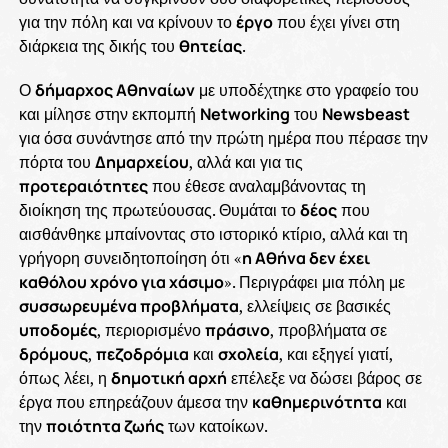
για την πόλη και να κρίνουν το
έργο
που έχει γίνει στη
διάρκεια της δικής του
θητείας
.
Ο
δήμαρχος Αθηναίων
με υποδέχτηκε στο γραφείο του
και μίλησε στην εκπομπή
Networking
του
Newsbeast
για όσα συνάντησε από την πρώτη ημέρα που πέρασε την
πόρτα του
Δημαρχείου
, αλλά και για τις
προτεραιότητες
που έθεσε αναλαμβάνοντας τη
διοίκηση της πρωτεύουσας. Θυμάται το
δέος
που
αισθάνθηκε μπαίνοντας στο ιστορικό κτίριο, αλλά και τη
γρήγορη συνειδητοποίηση ότι «
η Αθήνα δεν έχει
καθόλου χρόνο για χάσιμο
». Περιγράφει μια πόλη με
συσσωρευμένα προβλήματα
, ελλείψεις σε βασικές
υποδομές
, περιορισμένο
πράσινο
, προβλήματα σε
δρόμους
,
πεζοδρόμια
και
σχολεία
, και εξηγεί γιατί,
όπως λέει, η
δημοτική αρχή
επέλεξε να δώσει βάρος σε
έργα που επηρεάζουν άμεσα την
καθημερινότητα
και
την
ποιότητα ζωής
των κατοίκων.