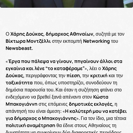
Ο
Χάρης Δούκας
,
δήμαρχος Αθηναίων
, συζητά με τον
Βίκτωρα Μοντζέλλι
στην εκπομπή
Networking
του
Newsbeast
.
«
Έργα που πάλεψα να γίνουν, πηγαίνουν άλλοι στα
εγκαίνια και λένε “το καταφέραμε”
», λέει ο
Χάρης
Δούκας
, περιγράφοντας την
πίεση
, την
κριτική
και την
τοξικότητα
που, όπως υποστηρίζει, συνοδεύουν τη
δημόσια παρουσία του. Και όταν η συζήτηση φτάνει στο
ενδεχόμενο να βρεθεί ξανά απέναντι στον
Κώστα
Μπακογιάννη
στις επόμενες
δημοτικές εκλογές
, η
απάντησή του είναι άμεση: «
Η καλύτερή μου να κατέβει
για δήμαρχος ο Μπακογιάννης
». Για τον ίδιο, μια τέτοια
πολιτική αναμέτρηση
θα έδινε στους Αθηναίους τη
δυνατότητα να συγκρίνουν δύο διαφορετικές περιόδους