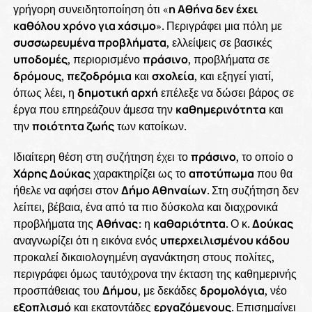
γρήγορη συνειδητοποίηση ότι «
η Αθήνα δεν έχει
καθόλου χρόνο για χάσιμο
». Περιγράφει μια πόλη με
συσσωρευμένα προβλήματα
, ελλείψεις σε βασικές
υποδομές
, περιορισμένο
πράσινο
, προβλήματα σε
δρόμους
,
πεζοδρόμια
και
σχολεία
, και εξηγεί γιατί,
όπως λέει, η
δημοτική αρχή
επέλεξε να δώσει βάρος σε
έργα που επηρεάζουν άμεσα την
καθημερινότητα
και
την
ποιότητα ζωής
των κατοίκων.
Ιδιαίτερη θέση στη συζήτηση έχει το
πράσινο
, το οποίο ο
Χάρης Δούκας
χαρακτηρίζει ως το
αποτύπωμα
που θα
ήθελε να αφήσει στον
Δήμο Αθηναίων
. Στη συζήτηση δεν
λείπει, βέβαια, ένα από τα πιο δύσκολα και διαχρονικά
προβλήματα της
Αθήνας
: η
καθαριότητα
. Ο κ.
Δούκας
αναγνωρίζει ότι η εικόνα ενός
υπερχειλισμένου κάδου
προκαλεί δικαιολογημένη αγανάκτηση στους πολίτες,
περιγράφει όμως ταυτόχρονα την έκταση της καθημερινής
προσπάθειας του
Δήμου
, με δεκάδες
δρομολόγια
, νέο
εξοπλισμό
και εκατοντάδες
εργαζόμενους
. Επισημαίνει