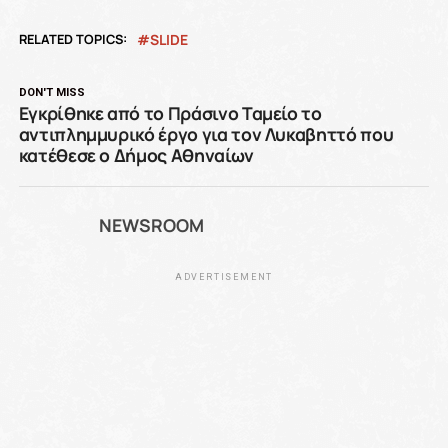
RELATED TOPICS:
SLIDE
DON'T MISS
Εγκρίθηκε από το Πράσινο Ταμείο το
αντιπλημμυρικό έργο για τον Λυκαβηττό που
κατέθεσε ο Δήμος Αθηναίων
NEWSROOM
ADVERTISEMENT