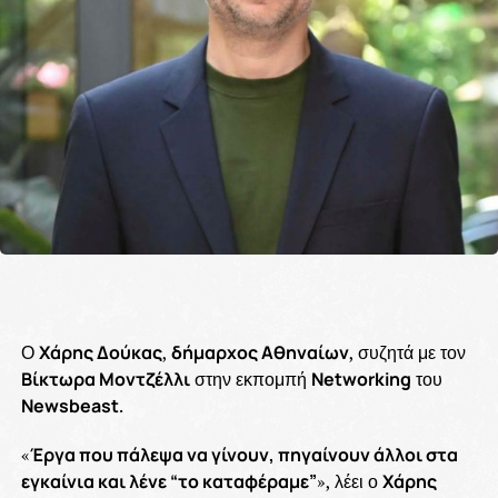
Ο
Χάρης Δούκας
,
δήμαρχος Αθηναίων
, συζητά με τον
Βίκτωρα Μοντζέλλι
στην εκπομπή
Networking
του
Newsbeast
.
«
Έργα που πάλεψα να γίνουν, πηγαίνουν άλλοι στα
εγκαίνια και λένε “το καταφέραμε”
», λέει ο
Χάρης