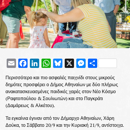
Email
Facebook
LinkedIn
WhatsApp
Bluesky
X
Messenge
Μοιρασ
Περισσότερο και πιο ασφαλές παιχνίδι στους μικρούς
δημότες προσφέρει ο Δήμος Αθηναίων με δύο πλήρως
ανακατασκευασμένες παιδικές χαρές στον Νέο Κόσμο
(Ραφτοπούλου & Σουλιωτών) και στο Παγκράτι
(Δαμάρεως & Αλκέτου).
Τα εγκαίνια έγιναν από τον Δήμαρχο Αθηναίων, Χάρη
Δούκα, το Σάββατο 20/9 και την Κυριακή 21/9, αντίστοιχα.