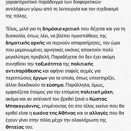
χαρακτηριστικό παράδειγμα των διαφορετικών
αντιλήψεων γύρω από τη λειτουργία και τον σχεδιασμό
της πόλης.
Τέλος, μιλά για τη
δημόσια κριτική
που δέχεται και για τη
δυσκολία, όπως λέει, να βλέπει προσπάθειες της
δημοτικής αρχής
να περνούν απαρατήρητες, την ώρα
που μεμονωμένες αρνητικές εικόνες αποκτούν πολύ
μεγαλύτερη προβολή. Παραδέχεται ότι δεν έχει ακόμη
συνηθίσει την
τοξικότητα
της
πολιτικής
αντιπαράθεσης
και αφήνει σαφείς αιχμές για
περιπτώσεις
έργων
για τα οποία, όπως υποστηρίζει,
άλλοι διεκδικούν τα
εύσημα
. Παράλληλα, όμως,
εμφανίζεται έτοιμος για την επόμενη
πολιτική μάχη
,
ακόμα και αν απέναντί του βρεθεί ξανά ο
Κώστας
Μπακογιάννης
, επιμένοντας ότι στο τέλος εκείνο που θα
κριθεί είναι η
εικόνα της Αθήνας
και οι
αλλαγές
που θα
έχουν γίνει στην πόλη μέχρι την ολοκλήρωση της
θητείας
του.