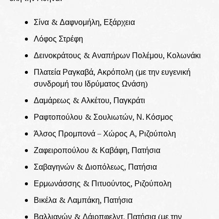
Σίνα & Δαφνομήλη, Εξάρχεια
Λόφος Στρέφη
Δεινοκράτους & Αναπήρων Πολέμου, Κολωνάκι
Πλατεία Ραγκαβά, Ακρόπολη (με την ευγενική
συνδρομή του Ιδρύματος Ωνάση)
Δαμάρεως & Αλκέτου, Παγκράτι
Ραφτοπούλου & Σουλιωτών, Ν. Κόσμος
Άλσος Προμπονά – Χώρος Α, Ριζούπολη
Ζαφειροπούλου & Καβάφη, Πατήσια
Σαβαγηνών & Διοπόλεως, Πατήσια
Ερμωνάσσης & Πιτυούντος, Ριζούπολη
Βικέλα & Λαμπάκη, Πατήσια
Βαλλιανών & Δάιρπφελντ, Πατήσια (με την