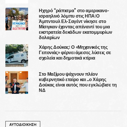
Ηχηρό “ράπισμα” στο αμερικανο-
ισραηλινό λόμπυ στις ΗΠΑ:Ο
Άμπντουλ Ελ-Σαγέντ νίκησε στο
Μίσιγκαν έχοντας απέναντί του μια
εκστρατεία δεκάδων εκατομμυρίων
δολαρίων
Χάρης Δούκας: Ο «Μηχανικός της
Γειτονιάς» φέρνει άμεσες λύσεις σε
σχολεία και δημοτικά κτίρια
Στο Μαξίμου ψάχνουν πλέον
κυβερνητικό εταίρο και ..ο Χάρης
Δούκας είναι αυτός που εγκλώβισε τη
ΝΔ
ΑΥΤΟΔΙΟΙΚΗΣΗ