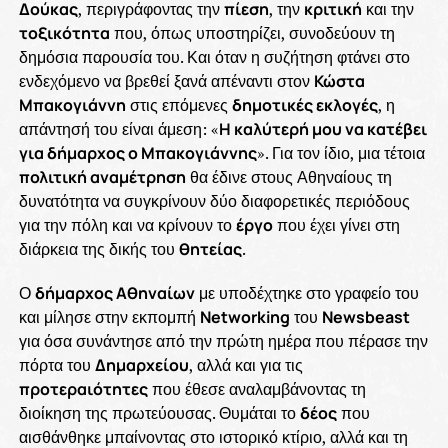
Δούκας
, περιγράφοντας την
πίεση
, την
κριτική
και την
τοξικότητα
που, όπως υποστηρίζει, συνοδεύουν τη
δημόσια παρουσία του. Και όταν η συζήτηση φτάνει στο
ενδεχόμενο να βρεθεί ξανά απέναντι στον
Κώστα
Μπακογιάννη
στις επόμενες
δημοτικές εκλογές
, η
απάντησή του είναι άμεση: «
Η καλύτερή μου να κατέβει
για δήμαρχος ο Μπακογιάννης
». Για τον ίδιο, μια τέτοια
πολιτική αναμέτρηση
θα έδινε στους Αθηναίους τη
δυνατότητα να συγκρίνουν δύο διαφορετικές περιόδους
για την πόλη και να κρίνουν το
έργο
που έχει γίνει στη
διάρκεια της δικής του
θητείας
.
Ο
δήμαρχος Αθηναίων
με υποδέχτηκε στο γραφείο του
και μίλησε στην εκπομπή
Networking
του
Newsbeast
για όσα συνάντησε από την πρώτη ημέρα που πέρασε την
πόρτα του
Δημαρχείου
, αλλά και για τις
προτεραιότητες
που έθεσε αναλαμβάνοντας τη
διοίκηση της πρωτεύουσας. Θυμάται το
δέος
που
αισθάνθηκε μπαίνοντας στο ιστορικό κτίριο, αλλά και τη