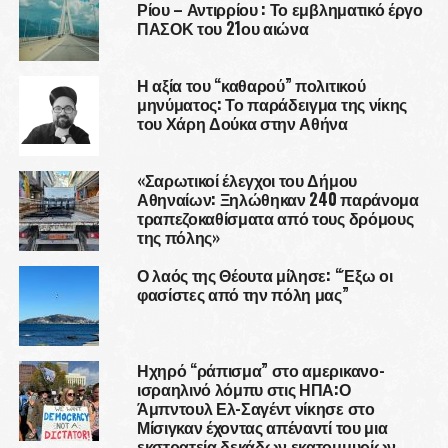
Ρίου – Αντιρρίου : Το εμβληματικό έργο
ΠΑΣΟΚ του 21ου αιώνα
Η αξία του “καθαρού” πολιτικού
μηνύματος: Το παράδειγμα της νίκης
του Χάρη Δούκα στην Αθήνα
«Σαρωτικοί έλεγχοι του Δήμου
Αθηναίων: Ξηλώθηκαν 240 παράνομα
τραπεζοκαθίσματα από τους δρόμους
της πόλης»
Ο λαός της Θέουτα μίλησε: “Έξω οι
φασίστες από την πόλη μας”
Ηχηρό “ράπισμα” στο αμερικανο-
ισραηλινό λόμπυ στις ΗΠΑ:Ο
Άμπντουλ Ελ-Σαγέντ νίκησε στο
Μίσιγκαν έχοντας απέναντί του μια
εκστρατεία δεκάδων εκατομμυρίων