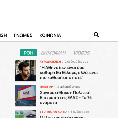
ΗΣΗ
ΓΝΩΜΕΣ
ΚΟΙΝΩΝΙΑ
ΡΟΗ
ΔΗΜΟΦΙΛΗ
VIDEOS
ΑΥΤΟΔΙΟΙΚΗΣΗ
2 εβδομάδες ago
“H Αθήνα δεν είναι όσο
καθαρή θα θέλαμε, αλλά είναι
πιο καθαρή από ποτέ”
ΠΟΛΙΤΙΚΗ
3 εβδομάδες ago
Συγκροτήθηκε η Πολιτική
Επιτροπή της ΕΛΑΣ – Τα 75
ονόματα
ΣΤΟ ΜΙΚΡΟΣΚΟΠΙΟ
6 ημέρες ago
Μέλος της διεύρυνσης