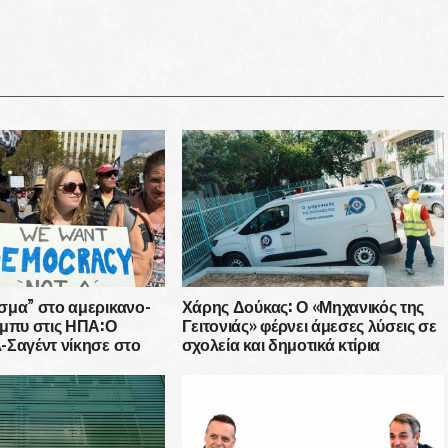
σμα” στο αμερικανο-
Χάρης Δούκας: Ο «Μηχανικός της
όμπυ στις ΗΠΑ:Ο
Γειτονιάς» φέρνει άμεσες λύσεις σε
-Σαγέντ νίκησε στο
σχολεία και δημοτικά κτίρια
ντας απέναντί του μια
δεκάδων εκατομμυρίων