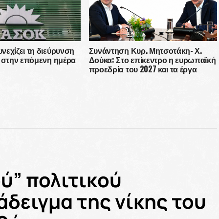
εχίζει τη διεύρυνση
Συνάντηση Κυρ. Μητσοτάκη- Χ.
α στην επόμενη ημέρα
Δούκα: Στο επίκεντρο η ευρωπαϊκή
προεδρία του 2027 και τα έργα
υποδομής στην Αθήνα
ύ” πολιτικού
άδειγμα της νίκης του