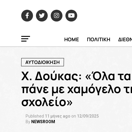
HOME
ΠΟΛΙΤΙΚΗ
ΔΙΕΘ
ΑΥΤΟΔΙΟΙΚΗΣΗ
Χ. Δούκας: «Όλα τα
πάνε με χαμόγελο 
σχολείο»
Published
11 μήνες ago
on
12/09/2025
By
NEWSROOM