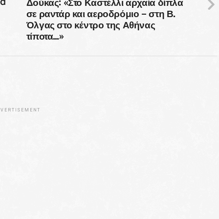
Δούκας: «Στο Καστέλλι αρχαία δίπλα
μα
σε ραντάρ και αεροδρόμιο – στη Β.
Όλγας στο κέντρο της Αθήνας
τίποτα…»
VERTISEMENT