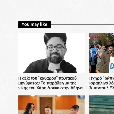
You may like
Η αξία του “καθαρού” πολιτικού
Ηχηρό “ράπι
μηνύματος: Το παράδειγμα της
ισραηλινό λ
νίκης του Χάρη Δούκα στην Αθήνα
Άμπντουλ Ελ
Μίσιγκαν έχο
εκστρατεία 
δολαρίων