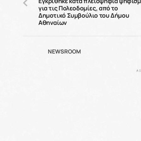
Εγκρίθηκε κατά πλειοψηφία ψήφισ
για τις Πολεοδομίες, από το
Δημοτικό Συμβούλιο του Δήμου
Αθηναίων
NEWSROOM
AD