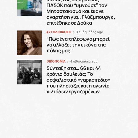
ΠΑΣΟΚ που “υμνούσε” τον
Μητσοτακισμό και έκανε
αναρτήση για.. Γλύξμπουργκ ,
επιτέθηκε σε Δούκα
ΑΥΤΟΔΙΟΙΚΗΣΗ
3 εβδομάδες ago
“Πως ένα τηλέφωνο μπορεί
να αλλάξει την εικόνα της
πόλης μας.”
ΟΙΚΟΝΟΜΙΑ
4 εβδομάδες ago
Σύνταξη στα… 66 και 44
χρόνια δουλειάς; Το
ασφαλιστικό «ναρκοπέδιο»
που πλησιάζει και η αγωνία
χιλιάδων εργαζομένων