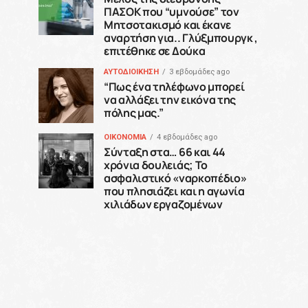
ΠΑΣΟΚ που “υμνούσε” τον
Μητσοτακισμό και έκανε
αναρτήση για.. Γλύξμπουργκ ,
επιτέθηκε σε Δούκα
ΑΥΤΟΔΙΟΙΚΗΣΗ
3 εβδομάδες ago
“Πως ένα τηλέφωνο μπορεί
να αλλάξει την εικόνα της
πόλης μας.”
ΟΙΚΟΝΟΜΙΑ
4 εβδομάδες ago
Σύνταξη στα… 66 και 44
χρόνια δουλειάς; Το
ασφαλιστικό «ναρκοπέδιο»
που πλησιάζει και η αγωνία
χιλιάδων εργαζομένων