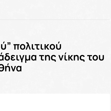
ύ” πολιτικού
άδειγμα της νίκης του
Αθήνα