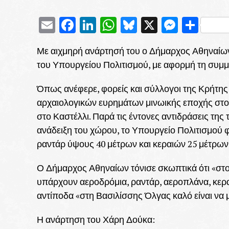
Email
Facebook
LinkedIn
WhatsApp
Bluesky
X
Messe
Μοι
Με αιχμηρή ανάρτησή του ο Δήμαρχος Αθηναίων 
του Υπουργείου Πολιτισμού, με αφορμή τη συμμ
Όπως ανέφερε, φορείς και σύλλογοι της Κρήτης
αρχαιολογικών ευρημάτων μινωικής εποχής στ
στο Καστέλλι. Παρά τις έντονες αντιδράσεις της
ανάδειξη του χώρου, το Υπουργείο Πολιτισμού φ
ραντάρ ύψους 40 μέτρων και κεραιών 25 μέτρω
Ο Δήμαρχος Αθηναίων τόνισε σκωπτικά ότι «στο
υπάρχουν αεροδρόμια, ραντάρ, αεροπλάνα, κεραίε
αντίποδα «στη Βασιλίσσης Όλγας καλό είναι να 
Η ανάρτηση του Χάρη Δούκα: