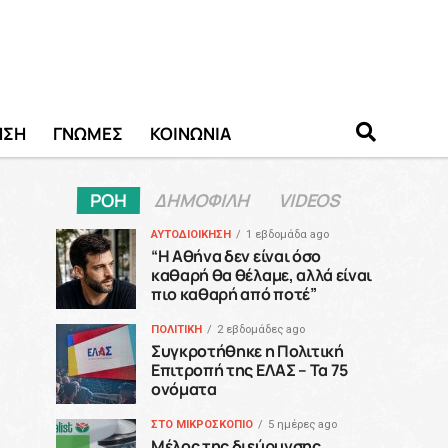
ΗΣΗ
ΓΝΩΜΕΣ
ΚΟΙΝΩΝΙΑ
ΡΟΗ
ΔΗΜΟΦΙΛΗ
VIDEOS
ΑΥΤΟΔΙΟΙΚΗΣΗ
1 εβδομάδα ago
“H Αθήνα δεν είναι όσο
καθαρή θα θέλαμε, αλλά είναι
πιο καθαρή από ποτέ”
ΠΟΛΙΤΙΚΗ
2 εβδομάδες ago
Συγκροτήθηκε η Πολιτική
Επιτροπή της ΕΛΑΣ – Τα 75
ονόματα
ΣΤΟ ΜΙΚΡΟΣΚΟΠΙΟ
5 ημέρες ago
Μέλος της διεύρυνσης