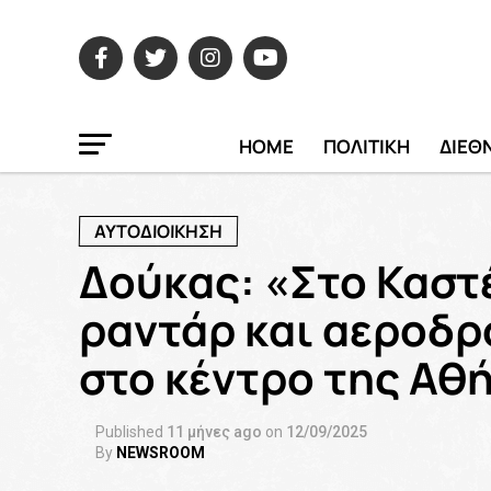
HOME
ΠΟΛΙΤΙΚΗ
ΔΙΕΘ
ΑΥΤΟΔΙΟΙΚΗΣΗ
Δούκας: «Στο Καστέ
ραντάρ και αεροδρό
στο κέντρο της Αθ
Published
11 μήνες ago
on
12/09/2025
By
NEWSROOM