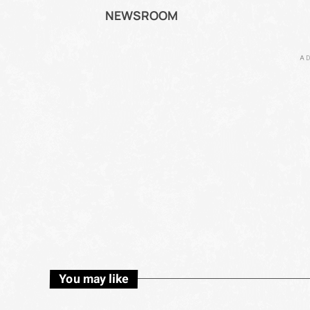
NEWSROOM
AD
You may like