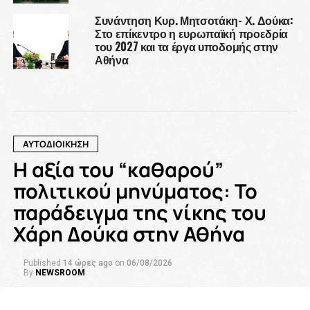
Συνάντηση Κυρ. Μητσοτάκη- Χ. Δούκα:
Στο επίκεντρο η ευρωπαϊκή προεδρία
του 2027 και τα έργα υποδομής στην
Αθήνα
ΑΥΤΟΔΙΟΙΚΗΣΗ
Η αξία του “καθαρού”
πολιτικού μηνύματος: Το
παράδειγμα της νίκης του
Χάρη Δούκα στην Αθήνα
Published
14 ώρες ago
on
06/08/2026
By
NEWSROOM