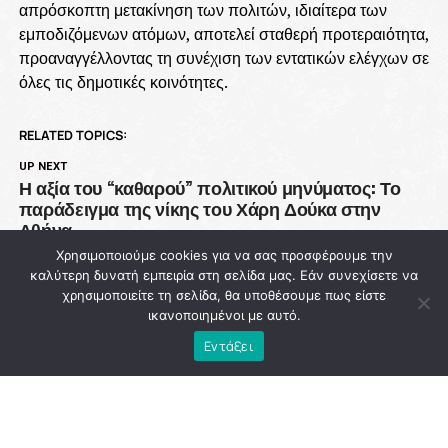
απρόσκοπτη μετακίνηση των πολιτών, ιδιαίτερα των
εμποδιζόμενων ατόμων, αποτελεί σταθερή προτεραιότητα,
προαναγγέλλοντας τη συνέχιση των εντατικών ελέγχων σε
όλες τις δημοτικές κοινότητες.
RELATED TOPICS:
UP NEXT
Η αξία του “καθαρού” πολιτικού μηνύματος: Το
παράδειγμα της νίκης του Χάρη Δούκα στην
Αθήνα
Χρησιμοποιούμε cookies για να σας προσφέρουμε την
DON'T MISS
καλύτερη δυνατή εμπειρία στη σελίδα μας. Εάν συνεχίσετε να
93 εκατ. ευρώ χάθηκαν από την Πολιτική
χρησιμοποιείτε τη σελίδα, θα υποθέσουμε πως είστε
Προστασία ενώ η χώρα μετρά νεκρούς στις
ικανοποιημένοι με αυτό.
φλόγες
Εντάξει
NEWSROOM
ADVERTISEMENT