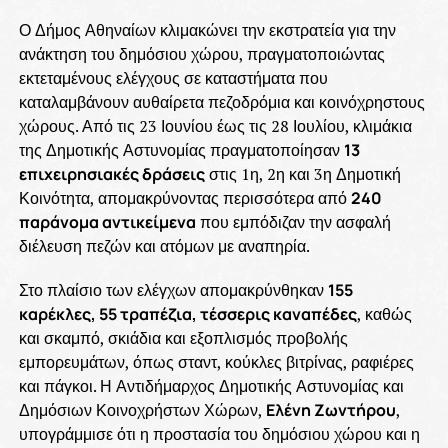
Ο Δήμος Αθηναίων κλιμακώνει την εκστρατεία για την
ανάκτηση του δημόσιου χώρου, πραγματοποιώντας
εκτεταμένους ελέγχους σε καταστήματα που
καταλαμβάνουν αυθαίρετα πεζοδρόμια και κοινόχρηστους
χώρους. Από τις 23 Ιουνίου έως τις 28 Ιουλίου, κλιμάκια
της Δημοτικής Αστυνομίας πραγματοποίησαν
13
επιχειρησιακές δράσεις
στις 1η, 2η και 3η Δημοτική
Κοινότητα, απομακρύνοντας περισσότερα από
240
παράνομα αντικείμενα
που εμπόδιζαν την ασφαλή
διέλευση πεζών και ατόμων με αναπηρία.
Στο πλαίσιο των ελέγχων απομακρύνθηκαν
155
καρέκλες, 55 τραπέζια, τέσσερις καναπέδες
, καθώς
και σκαμπό, σκιάδια και εξοπλισμός προβολής
εμπορευμάτων, όπως σταντ, κούκλες βιτρίνας, ραφιέρες
και πάγκοι. Η Αντιδήμαρχος Δημοτικής Αστυνομίας και
Δημόσιων Κοινοχρήστων Χώρων,
Ελένη Ζωντήρου
,
υπογράμμισε ότι η προστασία του δημόσιου χώρου και η