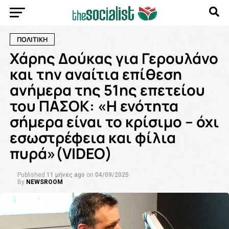
ΠΟΛΙΤΙΚΗ
Χάρης Δούκας για Γερουλάνο
και την αναίτια επίθεση
ανήμερα της 51ης επετείου
του ΠΑΣΟΚ: «Η ενότητα
σήμερα είναι το κρίσιμο – όχι
εσωστρέφεια και φίλια
πυρά»(VIDEO)
Published
11 μήνες ago
on
04/09/2025
By
NEWSROOM