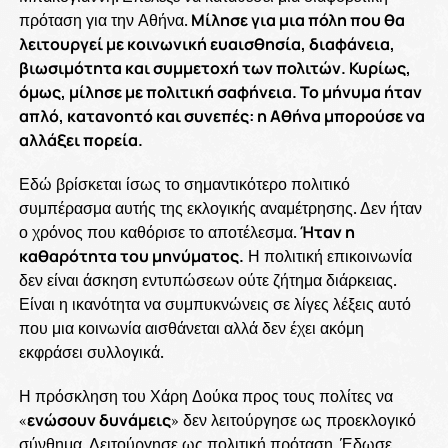
πρόταση για την Αθήνα.
Μίλησε για μια πόλη που θα
λειτουργεί με κοινωνική ευαισθησία, διαφάνεια,
βιωσιμότητα και συμμετοχή των πολιτών. Κυρίως,
όμως, μίλησε με πολιτική σαφήνεια. Το μήνυμα ήταν
απλό, κατανοητό και συνεπές: η Αθήνα μπορούσε να
αλλάξει πορεία.
Εδώ βρίσκεται ίσως το σημαντικότερο πολιτικό
συμπέρασμα αυτής της εκλογικής αναμέτρησης. Δεν ήταν
ο χρόνος που καθόρισε το αποτέλεσμα.
Ήταν η
καθαρότητα του μηνύματος.
Η πολιτική επικοινωνία
δεν είναι άσκηση εντυπώσεων ούτε ζήτημα διάρκειας.
Είναι η ικανότητα να συμπυκνώνεις σε λίγες λέξεις αυτό
που μια κοινωνία αισθάνεται αλλά δεν έχει ακόμη
εκφράσει συλλογικά.
Η πρόσκληση του Χάρη Δούκα προς τους πολίτες να
«
ενώσουν δυνάμεις
» δεν λειτούργησε ως προεκλογικό
σύνθημα. Λειτούργησε ως πολιτική πρόταση. Έδωσε