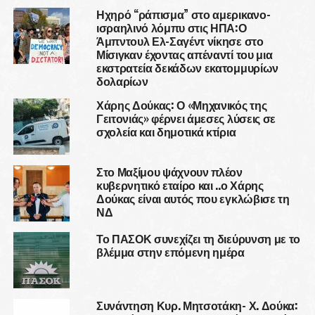
Ηχηρό “ράπισμα” στο αμερικανο-
ισραηλινό λόμπυ στις ΗΠΑ:Ο
Άμπντουλ Ελ-Σαγέντ νίκησε στο
Μίσιγκαν έχοντας απέναντί του μια
εκστρατεία δεκάδων εκατομμυρίων
δολαρίων
Χάρης Δούκας: Ο «Μηχανικός της
Γειτονιάς» φέρνει άμεσες λύσεις σε
σχολεία και δημοτικά κτίρια
Στο Μαξίμου ψάχνουν πλέον
κυβερνητικό εταίρο και ..ο Χάρης
Δούκας είναι αυτός που εγκλώβισε τη
ΝΔ
Το ΠΑΣΟΚ συνεχίζει τη διεύρυνση με το
βλέμμα στην επόμενη ημέρα
Συνάντηση Κυρ. Μητσοτάκη- Χ. Δούκα: