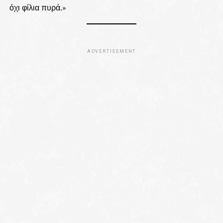
όχι φίλια πυρά.»
ADVERTISEMENT