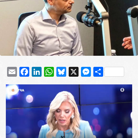
Email
Facebook
LinkedIn
WhatsApp
Bluesky
X
Messenge
Μοιρασ