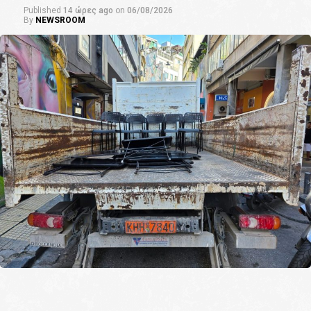
Published
14 ώρες ago
on
06/08/2026
By
NEWSROOM