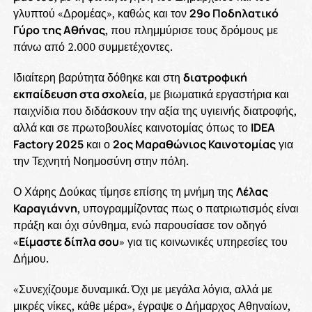
γλυπτού «Δρομέας», καθώς και τον
29ο Ποδηλατικό
Γύρο της Αθήνας
, που πλημμύρισε τους δρόμους με
πάνω από 2.000 συμμετέχοντες.
Ιδιαίτερη βαρύτητα δόθηκε και στη
διατροφική
εκπαίδευση στα σχολεία
, με βιωματικά εργαστήρια και
παιχνίδια που διδάσκουν την αξία της υγιεινής διατροφής,
αλλά και σε πρωτοβουλίες καινοτομίας όπως το
IDEA
Factory 2025
και ο
2ος Μαραθώνιος Καινοτομίας
για
την Τεχνητή Νοημοσύνη στην πόλη.
Ο Χάρης Δούκας τίμησε επίσης τη μνήμη της
Λέλας
Καραγιάννη
, υπογραμμίζοντας πως ο πατριωτισμός είναι
πράξη και όχι σύνθημα, ενώ παρουσίασε τον οδηγό
«
Είμαστε δίπλα σου
» για τις κοινωνικές υπηρεσίες του
Δήμου.
«Συνεχίζουμε δυναμικά. Όχι με μεγάλα λόγια, αλλά με
μικρές νίκες, κάθε μέρα», έγραψε ο Δήμαρχος Αθηναίων,