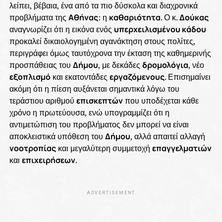
λείπει, βέβαια, ένα από τα πιο δύσκολα και διαχρονικά
προβλήματα της
Αθήνας
: η
καθαριότητα
. Ο κ.
Δούκας
αναγνωρίζει ότι η εικόνα ενός
υπερχειλισμένου κάδου
προκαλεί δικαιολογημένη αγανάκτηση στους πολίτες,
περιγράφει όμως ταυτόχρονα την έκταση της καθημερινής
προσπάθειας του
Δήμου
, με δεκάδες
δρομολόγια
, νέο
εξοπλισμό
και εκατοντάδες
εργαζόμενους
. Επισημαίνει
ακόμη ότι η πίεση αυξάνεται σημαντικά λόγω του
τεράστιου αριθμού
επισκεπτών
που υποδέχεται κάθε
χρόνο η πρωτεύουσα, ενώ υπογραμμίζει ότι η
αντιμετώπιση του προβλήματος δεν μπορεί να είναι
αποκλειστικά υπόθεση του
Δήμου
, αλλά απαιτεί αλλαγή
νοοτροπίας
και μεγαλύτερη συμμετοχή
επαγγελματιών
και
επιχειρήσεων
.
ADVERTISEMENT