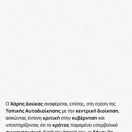
Ο
Χάρης Δούκας
αναφέρεται, επίσης, στη σχέση της
Τοπικής Αυτοδιοίκησης
με την
κεντρική διοίκηση
,
ασκώντας έντονη
κριτική
στην
κυβέρνηση
και
υποστηρίζοντας ότι το
κράτος
παραμένει υπερβολικά
συγκεντρωτικό
. Κατά την άποψή του, οι
δήμοι
θα