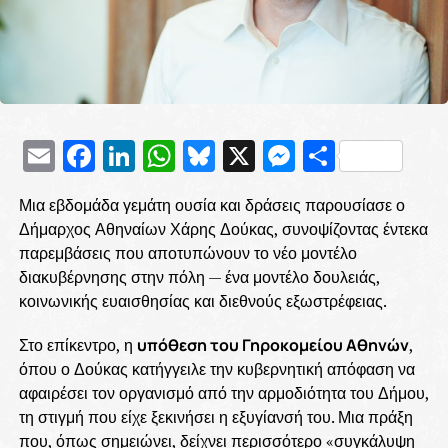
Email
Facebook
LinkedIn
WhatsApp
Bluesky
X
Messenge
Μοιρασ
Μια εβδομάδα γεμάτη ουσία και δράσεις παρουσίασε ο
Δήμαρχος Αθηναίων Χάρης Δούκας, συνοψίζοντας έντεκα
παρεμβάσεις που αποτυπώνουν το νέο μοντέλο
διακυβέρνησης στην πόλη — ένα μοντέλο δουλειάς,
κοινωνικής ευαισθησίας και διεθνούς εξωστρέφειας.
Στο επίκεντρο, η
υπόθεση του Γηροκομείου Αθηνών
,
όπου ο Δούκας κατήγγειλε την κυβερνητική απόφαση να
αφαιρέσει τον οργανισμό από την αρμοδιότητα του Δήμου,
τη στιγμή που είχε ξεκινήσει η εξυγίανσή του. Μια πράξη
που, όπως σημειώνει, δείχνει περισσότερο «συγκάλυψη