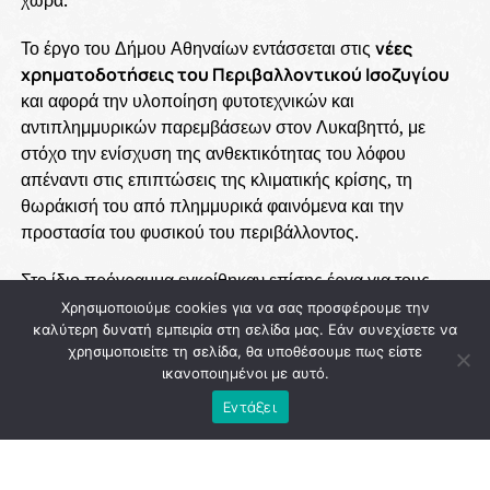
χώρα.
Το έργο του Δήμου Αθηναίων εντάσσεται στις
νέες
χρηματοδοτήσεις του Περιβαλλοντικού Ισοζυγίου
και αφορά την υλοποίηση φυτοτεχνικών και
αντιπλημμυρικών παρεμβάσεων στον Λυκαβηττό, με
στόχο την ενίσχυση της ανθεκτικότητας του λόφου
απέναντι στις επιπτώσεις της κλιματικής κρίσης, τη
θωράκισή του από πλημμυρικά φαινόμενα και την
προστασία του φυσικού του περιβάλλοντος.
Στο ίδιο πρόγραμμα εγκρίθηκαν επίσης έργα για τους
Δήμους Μεγαρέων, Αγιάς, Διστόμου – Αράχωβας –
Χρησιμοποιούμε cookies για να σας προσφέρουμε την
καλύτερη δυνατή εμπειρία στη σελίδα μας. Εάν συνεχίσετε να
Αντίκυρας και Καλλιθέας, ενώ συνολικά οι εντάξεις της
χρησιμοποιείτε τη σελίδα, θα υποθέσουμε πως είστε
συγκεκριμένης κατηγορίας ανέρχονται σε
2.407.856,12
ικανοποιημένοι με αυτό.
ευρώ
. Παράλληλα, το Πράσινο Ταμείο ενέκρινε ακόμη
25
Εντάξει
εκατ. ευρώ
για αντιπλημμυρικά έργα σε δασικές εκτάσεις
της Περιφέρειας Αττικής που επλήγησαν από πυρκαγιές,
καθώς και πρόσθετες χρηματοδοτήσεις για έργα