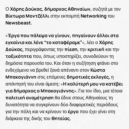
Ο
Χάρης Δούκας
,
δήμαρχος Αθηναίων
, συζητά με τον
Βίκτωρα Μοντζέλλι
στην εκπομπή
Networking
του
Newsbeast
.
«
Έργα που πάλεψα να γίνουν, πηγαίνουν άλλοι στα
εγκαίνια και λένε “το καταφέραμε”
», λέει ο
Χάρης
Δούκας
, περιγράφοντας την
πίεση
, την
κριτική
και την
τοξικότητα
που, όπως υποστηρίζει, συνοδεύουν τη
δημόσια παρουσία του. Και όταν η συζήτηση φτάνει στο
ενδεχόμενο να βρεθεί ξανά απέναντι στον
Κώστα
Μπακογιάννη
στις επόμενες
δημοτικές εκλογές
, η
απάντησή του είναι άμεση: «
Η καλύτερή μου να κατέβει
για δήμαρχος ο Μπακογιάννης
». Για τον ίδιο, μια τέτοια
πολιτική αναμέτρηση
θα έδινε στους Αθηναίους τη
δυνατότητα να συγκρίνουν δύο διαφορετικές περιόδους
για την πόλη και να κρίνουν το
έργο
που έχει γίνει στη
διάρκεια της δικής του
θητείας
.