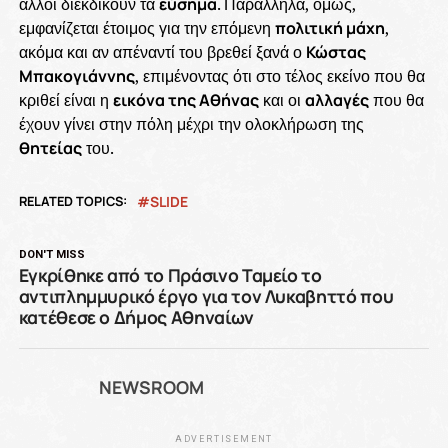
άλλοι διεκδικούν τα
εύσημα
. Παράλληλα, όμως,
εμφανίζεται έτοιμος για την επόμενη
πολιτική μάχη
,
ακόμα και αν απέναντί του βρεθεί ξανά ο
Κώστας
Μπακογιάννης
, επιμένοντας ότι στο τέλος εκείνο που θα
κριθεί είναι η
εικόνα της Αθήνας
και οι
αλλαγές
που θα
έχουν γίνει στην πόλη μέχρι την ολοκλήρωση της
θητείας
του.
RELATED TOPICS:
SLIDE
DON'T MISS
Εγκρίθηκε από το Πράσινο Ταμείο το
αντιπλημμυρικό έργο για τον Λυκαβηττό που
κατέθεσε ο Δήμος Αθηναίων
NEWSROOM
ADVERTISEMENT