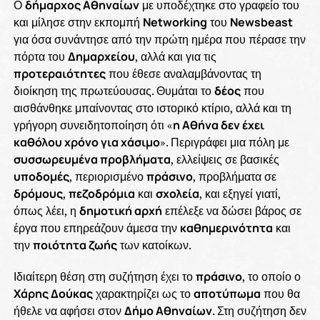
Ο
δήμαρχος Αθηναίων
με υποδέχτηκε στο γραφείο του
και μίλησε στην εκπομπή
Networking
του
Newsbeast
για όσα συνάντησε από την πρώτη ημέρα που πέρασε την
πόρτα του
Δημαρχείου
, αλλά και για τις
προτεραιότητες
που έθεσε αναλαμβάνοντας τη
διοίκηση της πρωτεύουσας. Θυμάται το
δέος
που
αισθάνθηκε μπαίνοντας στο ιστορικό κτίριο, αλλά και τη
γρήγορη συνειδητοποίηση ότι «
η Αθήνα δεν έχει
καθόλου χρόνο για χάσιμο
». Περιγράφει μια πόλη με
συσσωρευμένα προβλήματα
, ελλείψεις σε βασικές
υποδομές
, περιορισμένο
πράσινο
, προβλήματα σε
δρόμους
,
πεζοδρόμια
και
σχολεία
, και εξηγεί γιατί,
όπως λέει, η
δημοτική αρχή
επέλεξε να δώσει βάρος σε
έργα που επηρεάζουν άμεσα την
καθημερινότητα
και
την
ποιότητα ζωής
των κατοίκων.
Ιδιαίτερη θέση στη συζήτηση έχει το
πράσινο
, το οποίο ο
Χάρης Δούκας
χαρακτηρίζει ως το
αποτύπωμα
που θα
ήθελε να αφήσει στον
Δήμο Αθηναίων
. Στη συζήτηση δεν