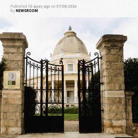
Published
10 ώρες ago
on
07/08/2026
By
NEWSROOM