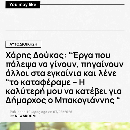
You may like
ΑΥΤΟΔΙΟΙΚΗΣΗ
Χάρης Δούκας: “Έργα που
πάλεψα να γίνουν, πηγαίνουν
άλλοι στα εγκαίνια και λένε
“το καταφέραμε – Η
καλύτερή μου να κατέβει για
Δήμαρχος ο Μπακογιάννης “
Published
10 ώρες ago
on
07/08/2026
By
NEWSROOM