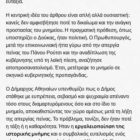
ευταξία.
Η κεντρική ιδέα του άρθρου είναι απλή αλλά ουσιαστική:
κανείς δεν αμφισβήτησε ποτέ το δικαίωμα και την ανάγκη
προστασίας του μνημείου. Η πραγματική πρόθεση, όπως
υποστηρίζει ο Δούκας, ήταν πολιτική. Ο Πρωθυπουργός,
μετά την επικοινωνιακή ήττα γύρω από την απεργία
πείνας του Πάνου Ρούτσι και την αναδίπλωση της
κυβέρνησης υπό τη λαϊκή πίεση, αναζήτησε
αποπροσανατολισμό. Έτσι, μετέτρεψε το μνημείο σε
σκηνικό κυβερνητικής προπαγάνδας.
Ο Δήμαρχος Αθηναίων υπενθυμίζει πως ο Δήμος
στάθηκε με ευπρέπεια, σεβασμό και ψυχραιμία απέναντι
τόσο στους διαμαρτυρόμενους όσο και στο ίδιο το
μνημείο, αποκαθιστώντας τον χώρο αμέσως μετά τη λήξη
της απεργίας πείνας. Το πρόβλημα, τονίζει, δεν ήταν ποτέ
η τάξη ή η καθαριότητα. Ήταν η
εργαλειοποίηση της
ιστορικής μνήμης
και ο συμβολικός ευτελισμός ενός