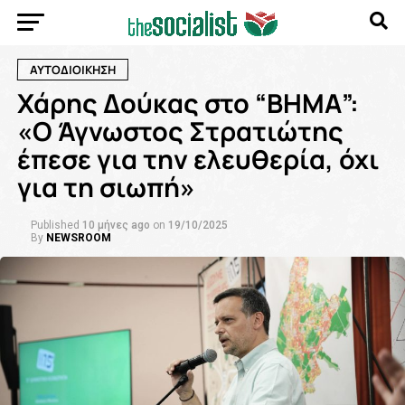
ΑΥΤΟΔΙΟΙΚΗΣΗ
Χάρης Δούκας στο “ΒΗΜΑ”:
«Ο Άγνωστος Στρατιώτης
έπεσε για την ελευθερία, όχι
για τη σιωπή»
Published
10 μήνες ago
on
19/10/2025
By
NEWSROOM