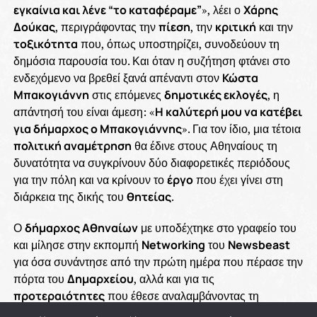
εγκαίνια και λένε “το καταφέραμε”
», λέει ο
Χάρης
Δούκας
, περιγράφοντας την
πίεση
, την
κριτική
και την
τοξικότητα
που, όπως υποστηρίζει, συνοδεύουν τη
δημόσια παρουσία του. Και όταν η συζήτηση φτάνει στο
ενδεχόμενο να βρεθεί ξανά απέναντι στον
Κώστα
Μπακογιάννη
στις επόμενες
δημοτικές εκλογές
, η
απάντησή του είναι άμεση: «
Η καλύτερή μου να κατέβει
για δήμαρχος ο Μπακογιάννης
». Για τον ίδιο, μια τέτοια
πολιτική αναμέτρηση
θα έδινε στους Αθηναίους τη
δυνατότητα να συγκρίνουν δύο διαφορετικές περιόδους
για την πόλη και να κρίνουν το
έργο
που έχει γίνει στη
διάρκεια της δικής του
θητείας
.
Ο
δήμαρχος Αθηναίων
με υποδέχτηκε στο γραφείο του
και μίλησε στην εκπομπή
Networking
του
Newsbeast
για όσα συνάντησε από την πρώτη ημέρα που πέρασε την
πόρτα του
Δημαρχείου
, αλλά και για τις
προτεραιότητες
που έθεσε αναλαμβάνοντας τη
διοίκηση της πρωτεύουσας. Θυμάται το
δέος
που