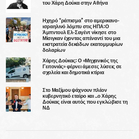
του Χάρη Δούκα στην Αθήνα
Ηχηρό “ράπισμα” στο αμερικανο-
ισραηλινό λόμπυ στις ΗΠΑ:Ο
Άμπντουλ Ελ-Σαγέντ νίκησε στο
Μίσιγκαν έχοντας απέναντί του μια
εκστρατεία δεκάδων εκατομμυρίων
δολαρίων
Χάρης Δούκας: Ο «Μηχανικός της
Γειτονιάς» φέρνει άμεσες λύσεις σε
σχολεία και δημοτικά κτίρια
Στο Μαξίμου ψάχνουν πλέον
κυβερνητικό εταίρο και ..ο Χάρης
Δούκας είναι αυτός που εγκλώβισε τη
ΝΔ