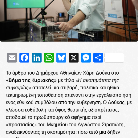
Email
Facebook
LinkedIn
WhatsApp
Bluesky
X
Messenge
Μοιρασ
Το άρθρο του Δημάρχου Αθηναίων Χάρη Δούκα στο
«Βήμα της Κυριακής»
με τίτλο
«Η σκοπιμότητα της
συγκυρίας»
αποτελεί μια στιβαρή, πολιτικά και ηθικά
τεκμηριωμένη τοποθέτηση απέναντι στην εργαλειοποίηση
ενός εθνικού συμβόλου από την κυβέρνηση. Ο Δούκας, με
γλώσσα ευθύβολη και ύφος θεσμικής αξιοπρέπειας,
αποδομεί το πρωθυπουργικό αφήγημα περί
«προστασίας» του Μνημείου του Αγνώστου Στρατιώτη,
αναδεικνύοντας τη σκοπιμότητα πίσω από μια δήθεν