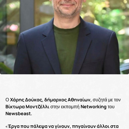
Ο
Χάρης Δούκας
,
δήμαρχος Αθηναίων
, συζητά με τον
Βίκτωρα Μοντζέλλι
στην εκπομπή
Networking
του
Newsbeast
.
«
Έργα που πάλεψα να γίνουν, πηγαίνουν άλλοι στα