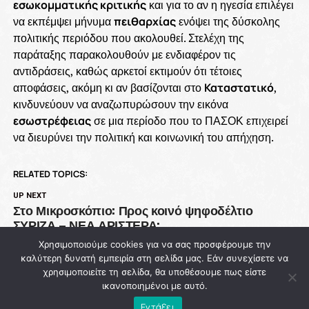
εσωκομματικής κριτικής
και για το αν η ηγεσία επιλέγει
να εκπέμψει μήνυμα
πειθαρχίας
ενόψει της δύσκολης
πολιτικής περιόδου που ακολουθεί. Στελέχη της
παράταξης παρακολουθούν με ενδιαφέρον τις
αντιδράσεις, καθώς αρκετοί εκτιμούν ότι τέτοιες
αποφάσεις, ακόμη κι αν βασίζονται στο
Καταστατικό
,
κινδυνεύουν να αναζωπυρώσουν την εικόνα
εσωστρέφειας
σε μια περίοδο που το ΠΑΣΟΚ επιχειρεί
να διευρύνει την πολιτική και κοινωνική του απήχηση.
RELATED TOPICS:
UP NEXT
Στο Μικροσκόπιο: Προς κοινό ψηφοδέλτιο
ΣΥΡΙΖΑ – ΝΕΑ ΑΡΙΣΤΕΡΑ;
Χρησιμοποιούμε cookies για να σας προσφέρουμε την
DON'T MISS
Φωτιά Ρέθυμνο: Στο μικροσκόπιο οι ευθύνες της
καλύτερη δυνατή εμπειρία στη σελίδα μας. Εάν συνεχίσετε να
χρησιμοποιείτε τη σελίδα, θα υποθέσουμε πως είστε
δημοτικής αρχής για την πρόληψη μετά τη
ικανοποιημένοι με αυτό.
βιβλική καταστροφή
Εντάξει