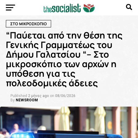
ΣΤΟ ΜΙΚΡΟΣΚΟΠΙΟ
“Παύεται από την θέση της
Γενικής Γραμματέως του
Δήμου Γαλατσίου “– Στο
μικροσκόπιο των αρχών η
υπόθεση για τις
πολεοδομικές άδειες
Published
2 μήνες ago
on
08/06/2026
By
NEWSROOM