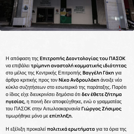
Η απόφαση της
Επιτροπής Δεοντολογίας του ΠΑΣΟΚ
να επιβάλει
τρίμηνη αναστολή κομματικής ιδιότητας
στο μέλος της Κεντρικής Επιτροπής
Βαγγέλη Γάκη
για
άρθρο κριτικής προς τον
Νίκο Ανδρουλάκη
άνοιξε νέο
κύκλο συζητήσεων στο εσωτερικό της παράταξης. Παρότι
ο ίδιος είχε διευκρινίσει δημόσια ότι
δεν έθετε ζήτημα
ηγεσίας
, η ποινή δεν αποφεύχθηκε, ενώ ο γραμματέας
του ΠΑΣΟΚ στην Αιτωλοακαρνανία
Γιώργος Ζήσιμος
τιμωρήθηκε μόνο με
επίπληξη
.
Η εξέλιξη προκαλεί
πολιτικά ερωτήματα
για τα όρια της