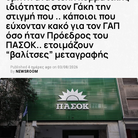
ιδιότητας στον Γάκη την
στιγμή που .. κάποιοι που
εύχονταν κακό για τον ΓΑΠ
όσο ήταν Πρόεδρος του
ΠΑΣΟΚ.. ετοιμάζουν
“βαλίτσες” μεταγραφής
Published
4 ημέρες ago
on
03/08/2026
By
NEWSROOM