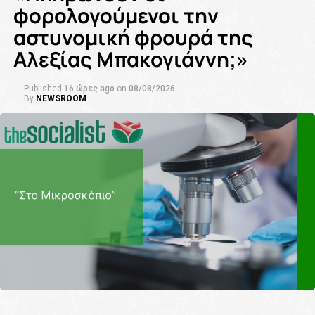
φορολογούμενοι την
αστυνομική φρουρά της
Αλεξίας Μπακογιάννη;»
Published
16 ώρες ago
on
08/08/2026
By
NEWSROOM