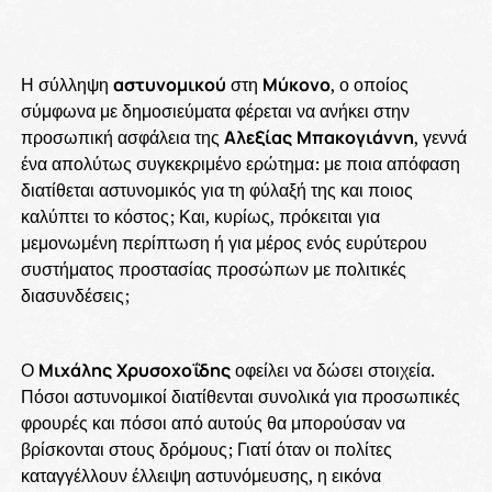
Η σύλληψη
αστυνομικού
στη
Μύκονο
, ο οποίος
σύμφωνα με δημοσιεύματα φέρεται να ανήκει στην
προσωπική ασφάλεια της
Αλεξίας
Μπακογιάννη
, γεννά
ένα απολύτως συγκεκριμένο ερώτημα: με ποια απόφαση
διατίθεται αστυνομικός για τη φύλαξή της και ποιος
καλύπτει το κόστος; Και, κυρίως, πρόκειται για
μεμονωμένη περίπτωση ή για μέρος ενός ευρύτερου
συστήματος προστασίας προσώπων με πολιτικές
διασυνδέσεις;
Ο
Μιχάλης
Χρυσοχοΐδης
οφείλει να δώσει στοιχεία.
Πόσοι αστυνομικοί διατίθενται συνολικά για προσωπικές
φρουρές και πόσοι από αυτούς θα μπορούσαν να
βρίσκονται στους δρόμους; Γιατί όταν οι πολίτες
καταγγέλλουν έλλειψη αστυνόμευσης, η εικόνα