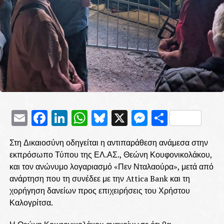
Email
Facebook
LinkedIn
WhatsApp
Bluesky
X
Messenge
Μοιρασ
Στη Δικαιοσύνη οδηγείται η αντιπαράθεση ανάμεσα στην
εκπρόσωπο Τύπου της ΕΛ.ΑΣ., Θεώνη Κουφονικολάκου,
και τον ανώνυμο λογαριασμό «Πεν Νταλαούρα», μετά από
ανάρτηση που τη συνέδεε με την Attica Bank και τη
χορήγηση δανείων προς επιχειρήσεις του Χρήστου
Καλογρίτσα.