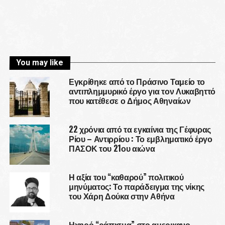
You may like
Εγκρίθηκε από το Πράσινο Ταμείο το
αντιπλημμυρικό έργο για τον Λυκαβηττό
που κατέθεσε ο Δήμος Αθηναίων
22 χρόνια από τα εγκαίνια της Γέφυρας
Ρίου – Αντιρρίου : Το εμβληματικό έργο
ΠΑΣΟΚ του 21ου αιώνα
Η αξία του “καθαρού” πολιτικού
μηνύματος: Το παράδειγμα της νίκης
του Χάρη Δούκα στην Αθήνα
Ηχηρό “ράπισμα” στο αμερικανο-