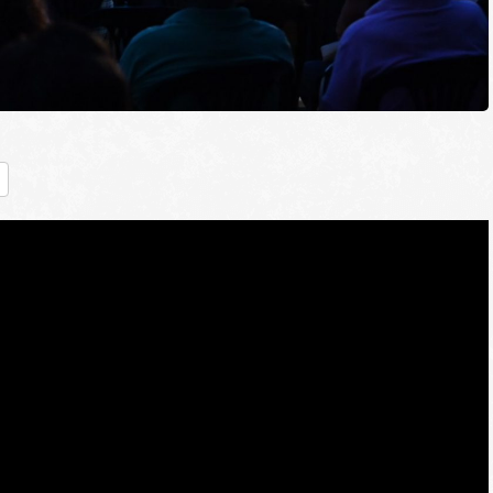
nger
ραστείτε