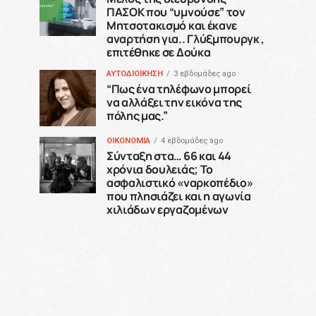
ΠΑΣΟΚ που “υμνούσε” τον
Μητσοτακισμό και έκανε
αναρτήση για.. Γλύξμπουργκ ,
επιτέθηκε σε Δούκα
ΑΥΤΟΔΙΟΙΚΗΣΗ
3 εβδομάδες ago
“Πως ένα τηλέφωνο μπορεί
να αλλάξει την εικόνα της
πόλης μας.”
ΟΙΚΟΝΟΜΙΑ
4 εβδομάδες ago
Σύνταξη στα… 66 και 44
χρόνια δουλειάς; Το
ασφαλιστικό «ναρκοπέδιο»
που πλησιάζει και η αγωνία
χιλιάδων εργαζομένων