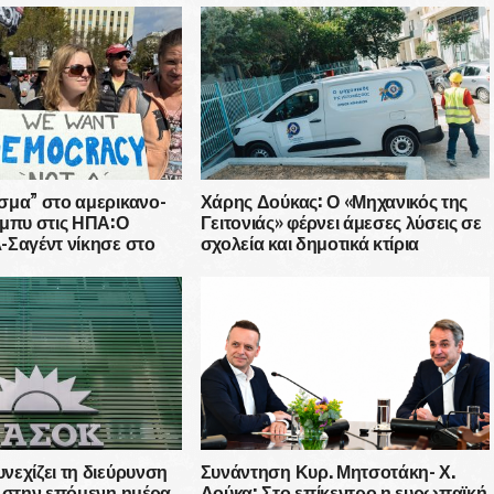
σμα” στο αμερικανο-
Χάρης Δούκας: Ο «Μηχανικός της
όμπυ στις ΗΠΑ:Ο
Γειτονιάς» φέρνει άμεσες λύσεις σε
-Σαγέντ νίκησε στο
σχολεία και δημοτικά κτίρια
ντας απέναντί του μια
δεκάδων εκατομμυρίων
εχίζει τη διεύρυνση
Συνάντηση Κυρ. Μητσοτάκη- Χ.
α στην επόμενη ημέρα
Δούκα: Στο επίκεντρο η ευρωπαϊκή