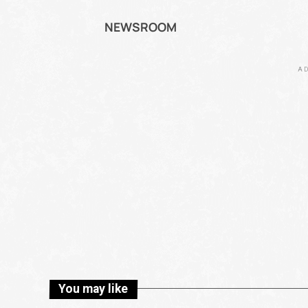
NEWSROOM
AD
You may like