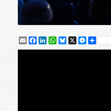
Email
Facebook
LinkedIn
WhatsApp
Bluesky
X
Messe
Μοι