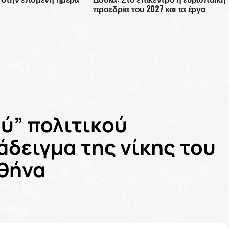
προεδρία του 2027 και τα έργα
υποδομής στην Αθήνα
ύ” πολιτικού
άδειγμα της νίκης του
Αθήνα