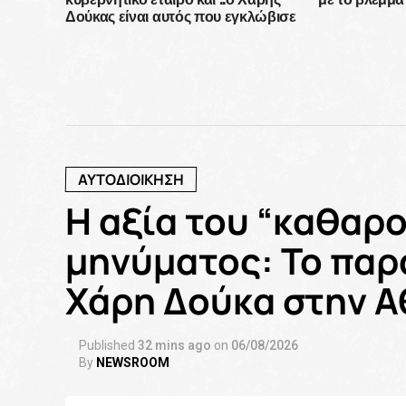
Δούκας είναι αυτός που εγκλώβισε
τη ΝΔ
ΑΥΤΟΔΙΟΙΚΗΣΗ
Η αξία του “καθαρο
μηνύματος: Το παρ
Χάρη Δούκα στην 
Published
32 mins ago
on
06/08/2026
By
NEWSROOM