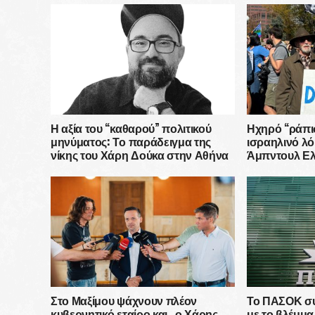
Η αξία του “καθαρού” πολιτικού
Ηχηρό “ράπι
μηνύματος: Το παράδειγμα της
ισραηλινό λ
νίκης του Χάρη Δούκα στην Αθήνα
Άμπντουλ Ελ
Μίσιγκαν έχο
εκστρατεία 
δολαρίων
Στο Μαξίμου ψάχνουν πλέον
Το ΠΑΣΟΚ συν
κυβερνητικό εταίρο και ..ο Χάρης
με το βλέμμ