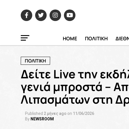
HOME
ΠΟΛΙΤΙΚΗ
ΔΙΕΘ
ΠΟΛΙΤΙΚΗ
Δείτε Live την εκδ
γενιά μπροστά – Απ
Λιπασμάτων στη Δ
Published
2 μήνες ago
on
11/06/2026
By
NEWSROOM