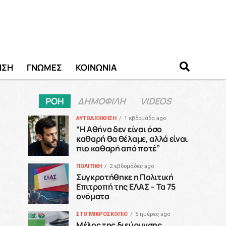
ΗΣΗ
ΓΝΩΜΕΣ
ΚΟΙΝΩΝΙΑ
ΡΟΗ
ΔΗΜΟΦΙΛΗ
VIDEOS
ΑΥΤΟΔΙΟΙΚΗΣΗ
1 εβδομάδα ago
“H Αθήνα δεν είναι όσο
καθαρή θα θέλαμε, αλλά είναι
πιο καθαρή από ποτέ”
ΠΟΛΙΤΙΚΗ
2 εβδομάδες ago
Συγκροτήθηκε η Πολιτική
Επιτροπή της ΕΛΑΣ – Τα 75
ονόματα
ΣΤΟ ΜΙΚΡΟΣΚΟΠΙΟ
5 ημέρες ago
Μέλος της διεύρυνσης