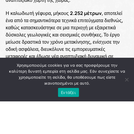
Η καλωδιωτή γέφυρα, μήκους
2.252 μέτρων
, αποτελεί
ένα από τα σημαντικότερα τεχνικά επιτεύγματα διεθνώς,
καθώς κατασκευάστηκε σε μια περιοχή με εξαιρετικά
δύσκολες γεωλογικές και σεισμικές συνθήκες. Το έργο
μείωσε δραστικά τον χρόνο μετακίνησης, ενίσχυσε την
οδική ασφάλεια, διευκόλυνε τις εμπορευματικές
μεταφορές και έδωσε νέα αναπτυξιακή δυναμική σε
ολόκληρη τη Δυτική Ελλάδα.
Χρησιμοποιούμε cookies για να σας προσφέρουμε την
καλύτερη δυνατή εμπειρία στη σελίδα μας. Εάν συνεχίσετε να
Η ολοκλήρωση της γέφυρας συνδέθηκε με τη στρατηγική
χρησιμοποιείτε τη σελίδα, θα υποθέσουμε πως είστε
των κυβερνήσεων του
ΠΑΣΟΚ
για την υλοποίηση
ικανοποιημένοι με αυτό.
μεγάλων δημόσιων έργων που αναβάθμισαν τις
Εντάξει
υποδομές της χώρας και δημιούργησαν τις προϋποθέσεις
για οικονομική ανάπτυξη και περιφερειακή σύγκλιση. Η
επιλογή να δοθεί στη γέφυρα το όνομα
«Χαρίλαος
Τρικούπης»
αποτίει φόρο τιμής στον μεγάλο
μεταρρυθμιστή πολιτικό, ο οποίος ήδη από τον 19ο αιώνα
είχε οραματιστεί τη σύνδεση των δύο ακτών.