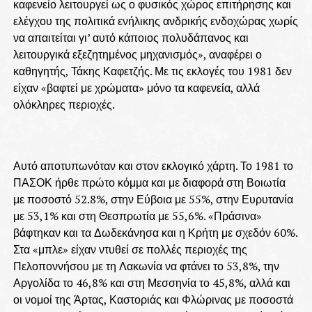
καφενείο λειτουργεί ως ο φυσικός χώρος επιτήρησης και
ελέγχου της πολιτικά ενήλικης ανδρικής ενδοχώρας χωρίς
να απαιτείται γι’ αυτό κάποιος πολυδάπανος και
λειτουργικά εξεζητημένος μηχανισμός», αναφέρει ο
καθηγητής, Τάκης Καφετζής. Με τις εκλογές του 1981 δεν
είχαν «βαφτεί με χρώματα» μόνο τα καφενεία, αλλά
ολόκληρες περιοχές.
Αυτό αποτυπωνόταν και στον εκλογικό χάρτη. Το 1981 το
ΠΑΣΟΚ ήρθε πρώτο κόμμα και με διαφορά στη Βοιωτία
με ποσοστό 52.8%, στην Εύβοια με 55%, στην Ευρυτανία
με 53,1% και στη Θεσπρωτία με 55,6%. «Πράσινα»
βάφτηκαν και τα Δωδεκάνησα και η Κρήτη με σχεδόν 60%.
Στα «μπλε» είχαν ντυθεί σε πολλές περιοχές της
Πελοποννήσου με τη Λακωνία να φτάνει το 53,8%, την
Αργολίδα το 46,8% και στη Μεσσηνία το 45,8%, αλλά και
οι νομοί της Άρτας, Καστοριάς και Φλώρινας με ποσοστά