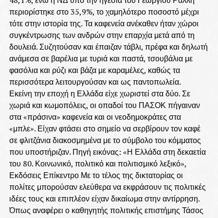
48,1%, ενώ η ΝΔ υπό την ηγεσία του Γεωργίου Ράλλη
περιορίστηκε στο 35,9%, το χαμηλότερο ποσοστό μέχρι
τότε στην ιστορία της. Τα καφενεία ανέκαθεν ήταν χώροι
συγκέντρωσης των ανδρών στην επαρχία μετά από τη
δουλειά. Συζητούσαν και έπαιζαν τάβλι, πρέφα και δηλωτή
ανάμεσα σε βαρέλια με τυριά και παστά, τσουβάλια με
φασόλια και ρύζι και βάζα με καραμέλες, καθώς τα
περισσότερα λειτουργούσαν και ως παντοπωλεία.
Εκείνη την εποχή η Ελλάδα είχε χωριστεί στα δύο. Σε
χωριά και κωμοπόλεις, οι οπαδοί του ΠΑΣΟΚ πήγαιναν
στα «πράσινα» καφενεία και οι νεοδημοκράτες στα
«μπλε». Είχαν φτάσει στο σημείο να σερβίρουν τον καφέ
σε φλιτζάνια διακοσμημένα με το σύμβολο του κόμματος
που υποστήριζαν. Πηγή εικόνας: «Η Ελλάδα στη δεκαετία
του 80. Κοινωνικό, πολιτικό και πολιτισμικό λεξικό»,
Εκδόσεις Επίκεντρο Με το τέλος της δικτατορίας οι
πολίτες μπορούσαν ελεύθερα να εκφράσουν τις πολιτικές
ιδέες τους και επιπλέον είχαν δικαίωμα στην αντίρρηση.
Όπως αναφέρει ο καθηγητής πολιτικής επιστήμης Τάσος