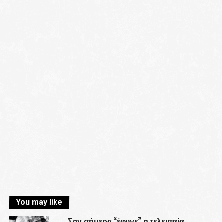
You may like
Σαν σήμερα “έφυγε” η τελευταία