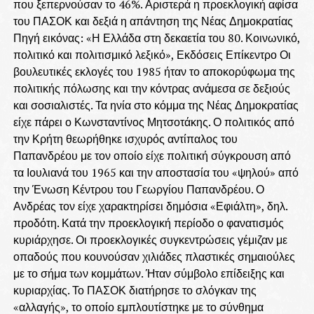
που ξεπερνούσαν το 46%. Αριστερά η προεκλογική αφίσα
του ΠΑΣΟΚ και δεξιά η απάντηση της Νέας Δημοκρατίας
Πηγή εικόνας: «Η Ελλάδα στη δεκαετία του 80. Κοινωνικό,
πολιτικό και πολιτισμικό λεξικό», Εκδόσεις Επίκεντρο Οι
βουλευτικές εκλογές του 1985 ήταν το αποκορύφωμα της
πολιτικής πόλωσης και την κόντρας ανάμεσα σε δεξιούς
και σοσιαλιστές. Τα ηνία στο κόμμα της Νέας Δημοκρατίας
είχε πάρει ο Κωνσταντίνος Μητσοτάκης. Ο πολιτικός από
την Κρήτη θεωρήθηκε ισχυρός αντίπαλος του
Παπανδρέου με τον οποίο είχε πολιτική σύγκρουση από
τα Ιουλιανά του 1965 και την αποστασία του «ψηλού» από
την Ένωση Κέντρου του Γεωργίου Παπανδρέου. Ο
Ανδρέας τον είχε χαρακτηρίσει δημόσια «Εφιάλτη», δηλ.
προδότη. Κατά την προεκλογική περίοδο ο φανατισμός
κυριάρχησε. Οι προεκλογικές συγκεντρώσεις γέμιζαν με
οπαδούς που κουνούσαν χιλιάδες πλαστικές σημαιούλες
με το σήμα των κομμάτων. Ήταν σύμβολο επίδειξης και
κυριαρχίας. Το ΠΑΣΟΚ διατήρησε το σλόγκαν της
«αλλαγής», το οποίο εμπλουτίστηκε με το σύνθημα