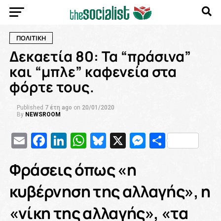
ΠΟΛΙΤΙΚΗ
Δεκαετία 80: Τα “πράσινα”
και “μπλε” καφενεία στα
φόρτε τους.
Published
7 έτη ago
on
20/01/2020
By
NEWSROOM
Email
Facebook
LinkedIn
WhatsApp
Bluesky
X
Messenge
Μοιρασ
Φράσεις όπως «η
κυβέρνηση της αλλαγής», η
«νίκη της αλλαγής», «τα