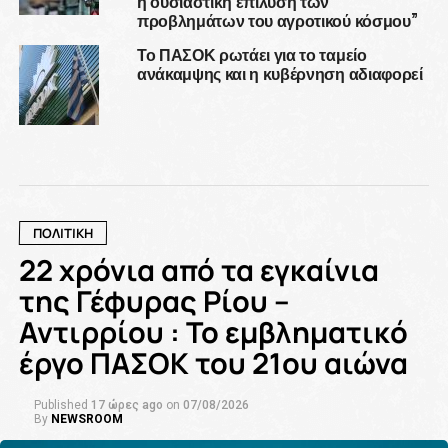
η ουσιαστική επίλυση των
προβλημάτων του αγροτικού κόσμου”
Το ΠΑΣΟΚ ρωτάει για το ταμείο
ανάκαμψης και η κυβέρνηση αδιαφορεί
ΠΟΛΙΤΙΚΗ
22 χρόνια από τα εγκαίνια
της Γέφυρας Ρίου –
Αντιρρίου : Το εμβληματικό
έργο ΠΑΣΟΚ του 21ου αιώνα
Published
17 ώρες ago
on
07/08/2026
By
NEWSROOM