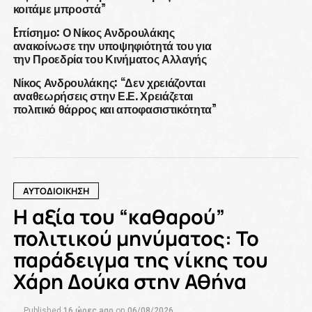
κοιτάμε μπροστά”
Eπίσημο: Ο Νίκος Ανδρουλάκης
ανακοίνωσε την υποψηφιότητά του για
την Προεδρία του Κινήματος Αλλαγής
Νίκος Ανδρουλάκης: “Δεν χρειάζονται
αναθεωρήσεις στην Ε.Ε. Χρειάζεται
πολιτικό θάρρος και αποφασιστικότητα”
ΑΥΤΟΔΙΟΙΚΗΣΗ
Η αξία του “καθαρού”
πολιτικού μηνύματος: Το
παράδειγμα της νίκης του
Χάρη Δούκα στην Αθήνα
Published
16 ώρες ago
on
06/08/2026