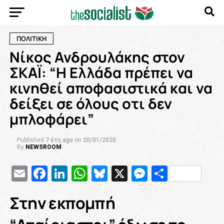
ΠΟΛΙΤΙΚΗ
Νίκος Ανδρουλάκης στον
ΣΚΑΪ: “Η Ελλάδα πρέπει να
κινηθεί αποφασιστικά και να
δείξει σε όλους οτι δεν
μπλοφάρει”
Published
7 έτη ago
on
20/01/2020
By
NEWSROOM
Email
Facebook
LinkedIn
WhatsApp
Bluesky
X
Messenge
Μοιρασ
Στην εκπομπή