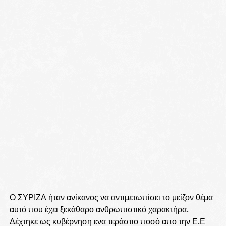
Ο ΣΥΡΙΖΑ ήταν ανίκανος να αντιμετωπίσει το μείζον θέμα
αυτό που έχει ξεκάθαρο ανθρωπιστικό χαρακτήρα.
Δέχτηκε ως κυβέρνηση ενα τεράστιο ποσό απο την Ε.Ε