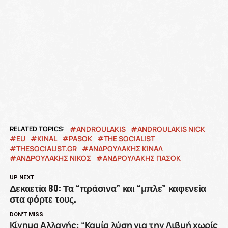
RELATED TOPICS:
ANDROULAKIS
ANDROULAKIS NICK
EU
KINAL
PASOK
THE SOCIALIST
THESOCIALIST.GR
ΑΝΔΡΟΥΛΑΚΗΣ ΚΙΝΑΛ
ΑΝΔΡΟΥΛΑΚΗΣ ΝΙΚΟΣ
ΑΝΔΡΟΥΛΑΚΗΣ ΠΑΣΟΚ
UP NEXT
Δεκαετία 80: Τα “πράσινα” και “μπλε” καφενεία
στα φόρτε τους.
DON'T MISS
Κίνημα Αλλαγής: “Καμία λύση για την Λιβυή χωρίς