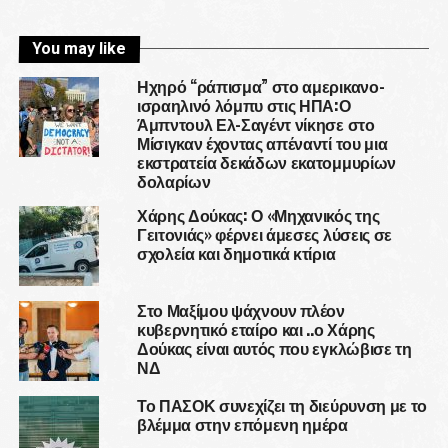
You may like
Ηχηρό “ράπισμα” στο αμερικανο-
ισραηλινό λόμπυ στις ΗΠΑ:Ο
Άμπντουλ Ελ-Σαγέντ νίκησε στο
Μίσιγκαν έχοντας απέναντί του μια
εκστρατεία δεκάδων εκατομμυρίων
δολαρίων
Χάρης Δούκας: Ο «Μηχανικός της
Γειτονιάς» φέρνει άμεσες λύσεις σε
σχολεία και δημοτικά κτίρια
Στο Μαξίμου ψάχνουν πλέον
κυβερνητικό εταίρο και ..ο Χάρης
Δούκας είναι αυτός που εγκλώβισε τη
ΝΔ
Το ΠΑΣΟΚ συνεχίζει τη διεύρυνση με το
βλέμμα στην επόμενη ημέρα