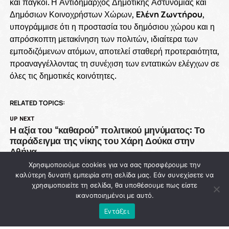
και πάγκοι. Η Αντιδήμαρχος Δημοτικής Αστυνομίας και
Δημόσιων Κοινοχρήστων Χώρων,
Ελένη Ζωντήρου
,
υπογράμμισε ότι η προστασία του δημόσιου χώρου και η
απρόσκοπτη μετακίνηση των πολιτών, ιδιαίτερα των
εμποδιζόμενων ατόμων, αποτελεί σταθερή προτεραιότητα,
προαναγγέλλοντας τη συνέχιση των εντατικών ελέγχων σε
όλες τις δημοτικές κοινότητες.
RELATED TOPICS:
UP NEXT
Η αξία του “καθαρού” πολιτικού μηνύματος: Το
παράδειγμα της νίκης του Χάρη Δούκα στην
Αθήνα
Χρησιμοποιούμε cookies για να σας προσφέρουμε την
DON'T MISS
καλύτερη δυνατή εμπειρία στη σελίδα μας. Εάν συνεχίσετε να
93 εκατ. ευρώ χάθηκαν από την Πολιτική
χρησιμοποιείτε τη σελίδα, θα υποθέσουμε πως είστε
Προστασία ενώ η χώρα μετρά νεκρούς στις
ικανοποιημένοι με αυτό.
φλόγες
Εντάξει