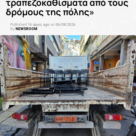
τραπεζοκαθίσματα από τους
δρόμους της πόλης»
Published
16 ώρες ago
on
06/08/2026
By
NEWSROOM