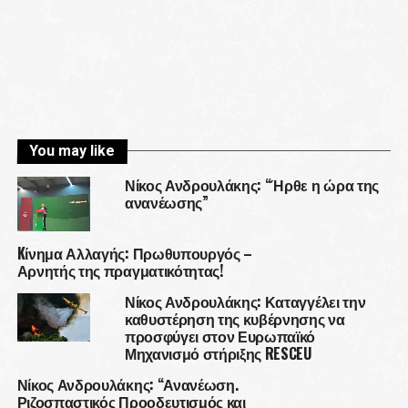
You may like
Νίκος Ανδρουλάκης: “Ήρθε η ώρα της
ανανέωσης”
Kίνημα Αλλαγής: Πρωθυπουργός –
Αρνητής της πραγματικότητας!
Νίκος Ανδρουλάκης: Καταγγέλει την
καθυστέρηση της κυβέρνησης να
προσφύγει στον Ευρωπαϊκό
Μηχανισμό στήριξης RESCEU
Νίκος Ανδρουλάκης: “Ανανέωση.
Ριζοσπαστικός Προοδευτισμός και