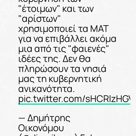
"έτοιμων" και των
"αρίστων"
χρησιμοποιεί τα ΜΑΤ
για να επιβάλλει ακόμα
μια από τις "φαιενές"
ιδέες της. Δεν θα
πληρώσουν τα νησιά
μας τη κυβερνητική
ανικανότητα.
pic.twitter.com/sHCRlzHGVi
— Δημήτρης
Οικονόμου