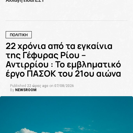
ΠΟΛΙΤΙΚΗ
22 χρόνια από τα εγκαίνια
της Γέφυρας Ρίου –
Αντιρρίου : Το εμβληματικό
έργο ΠΑΣΟΚ του 21ου αιώνα
Published
22 ώρες ago
on
07/08/2026
By
NEWSROOM