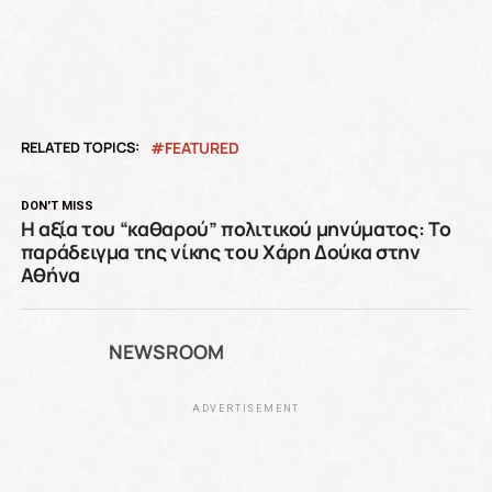
RELATED TOPICS:
FEATURED
DON'T MISS
Η αξία του “καθαρού” πολιτικού μηνύματος: Το
παράδειγμα της νίκης του Χάρη Δούκα στην
Αθήνα
NEWSROOM
ADVERTISEMENT