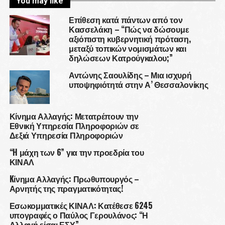
You may like
Επίθεση κατά πάντων από τον
Κασσελάκη – “Πώς να δώσουμε
αξιόπιστη κυβερνητική πρόταση,
μεταξύ τοπικών νομισμάτων και
δηλώσεων Κατρούγκαλου;”
Αντώνης Σαουλίδης – Μια ισχυρή
υποψηφιότητά στην Α’ Θεσσαλονίκης
Κίνημα Αλλαγής: Μετατρέπουν την
Εθνική Υπηρεσία Πληροφοριών σε
Δεξιά Υπηρεσία Πληροφοριών
“H μάχη των 6” για την προεδρία του
ΚΙΝΑΛ
Kίνημα Αλλαγής: Πρωθυπουργός –
Αρνητής της πραγματικότητας!
Εσωκομματικές ΚΙΝΑΛ: Κατέθεσε 6245
υπογραφές ο Παύλος Γερουλάνος: “Η
Αλλαγή είσαι ΕΣΥ”