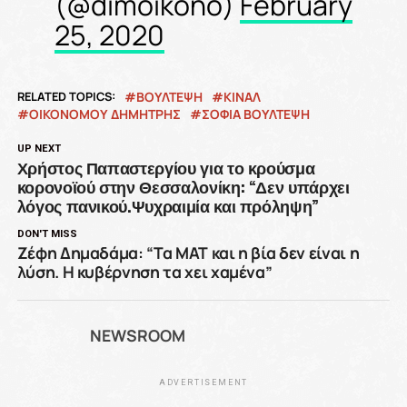
(@dimoikono)
February
25, 2020
RELATED TOPICS:
ΒΟΥΛΤΕΨΗ
ΚΙΝΑΛ
ΟΙΚΟΝΌΜΟΥ ΔΗΜΉΤΡΗΣ
ΣΟΦΊΑ ΒΟΎΛΤΕΨΗ
UP NEXT
Χρήστος Παπαστεργίου για το κρούσμα
κορονοϊού στην Θεσσαλονίκη: “Δεν υπάρχει
λόγος πανικού.Ψυχραιμία και πρόληψη”
DON'T MISS
Ζέφη Δημαδάμα: “Τα ΜΑΤ και η βία δεν είναι η
λύση. Η κυβέρνηση τα χει χαμένα”
NEWSROOM
ADVERTISEMENT