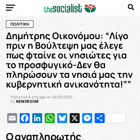
ΠΟΛΙΤΙΚΗ
Δημήτρης Οικονόμου: “Λίγο
πριν η Βούλτεψη μας έλεγε
πως φταίνε οι νησιώτες για
το προσφυγικό-Δεν θα
πληρώσουν τα νησιά μας την
κυβερνητική ανικανότητα!””
Published
6 έτη ago
on
26/02/2020
By
NEWSROOM
Email
Facebook
LinkedIn
WhatsApp
Bluesky
X
Messenge
Μοιρασ
Ο αναπληρωτής