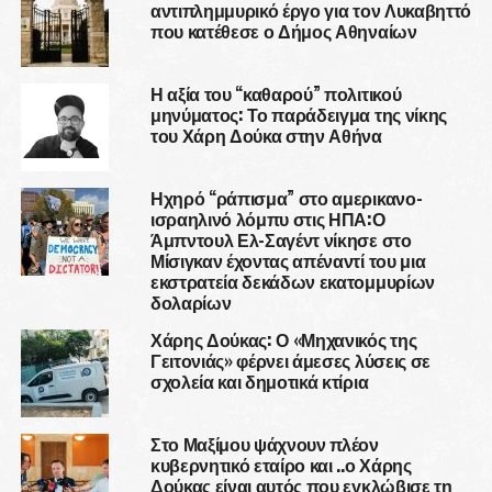
αντιπλημμυρικό έργο για τον Λυκαβηττό
που κατέθεσε ο Δήμος Αθηναίων
Η αξία του “καθαρού” πολιτικού
μηνύματος: Το παράδειγμα της νίκης
του Χάρη Δούκα στην Αθήνα
Ηχηρό “ράπισμα” στο αμερικανο-
ισραηλινό λόμπυ στις ΗΠΑ:Ο
Άμπντουλ Ελ-Σαγέντ νίκησε στο
Μίσιγκαν έχοντας απέναντί του μια
εκστρατεία δεκάδων εκατομμυρίων
δολαρίων
Χάρης Δούκας: Ο «Μηχανικός της
Γειτονιάς» φέρνει άμεσες λύσεις σε
σχολεία και δημοτικά κτίρια
Στο Μαξίμου ψάχνουν πλέον
κυβερνητικό εταίρο και ..ο Χάρης
Δούκας είναι αυτός που εγκλώβισε τη