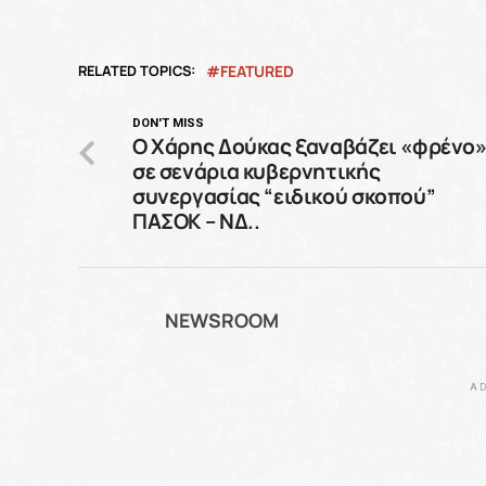
RELATED TOPICS:
FEATURED
DON'T MISS
Ο Χάρης Δούκας ξαναβάζει «φρένο
σε σενάρια κυβερνητικής
συνεργασίας “ειδικού σκοπού”
ΠΑΣΟΚ – ΝΔ..
NEWSROOM
AD