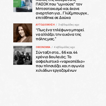
ΠΑΣΟΚ που “υμνούσε” τον
Μητσοτακισμό και έκανε
αναρτήση για.. Γλύξμπουργκ ,
επιτέθηκε σε Δούκα
ΑΥΤΟΔΙΟΙΚΗΣΗ
3 εβδομάδες ago
“Πως ένα τηλέφωνο μπορεί
να αλλάξει την εικόνα της
πόλης μας.”
ΟΙΚΟΝΟΜΙΑ
4 εβδομάδες ago
Σύνταξη στα… 66 και 44
χρόνια δουλειάς; Το
ασφαλιστικό «ναρκοπέδιο»
που πλησιάζει και η αγωνία
χιλιάδων εργαζομένων