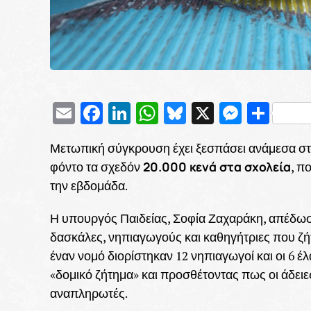
Email
Facebook
LinkedIn
WhatsApp
Bluesky
X
Messe
Μοι
Μετωπική σύγκρουση έχει ξεσπάσει ανάμεσα στο 
20.000 κενά στα σχολεία
φόντο τα σχεδόν
, π
την εβδομάδα.
Η υπουργός Παιδείας, Σοφία Ζαχαράκη, απέδωσε
δασκάλες, νηπιαγωγούς και καθηγήτριες που ζή
έναν νομό διορίστηκαν 12 νηπιαγωγοί και οι 6 έ
«δομικό ζήτημα» και προσθέτοντας πως οι άδειε
αναπληρωτές.