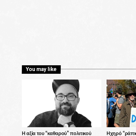
You may like
Η αξία του “καθαρού” πολιτικού
Ηχηρό “ράπι