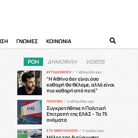
ΗΣΗ
ΓΝΩΜΕΣ
ΚΟΙΝΩΝΙΑ
ΡΟΗ
ΔΗΜΟΦΙΛΗ
VIDEOS
ΑΥΤΟΔΙΟΙΚΗΣΗ
1 εβδομάδα ago
“H Αθήνα δεν είναι όσο
καθαρή θα θέλαμε, αλλά είναι
πιο καθαρή από ποτέ”
ΠΟΛΙΤΙΚΗ
2 εβδομάδες ago
Συγκροτήθηκε η Πολιτική
Επιτροπή της ΕΛΑΣ – Τα 75
ονόματα
ΣΤΟ ΜΙΚΡΟΣΚΟΠΙΟ
5 ημέρες ago
Μέλος της διεύρυνσης