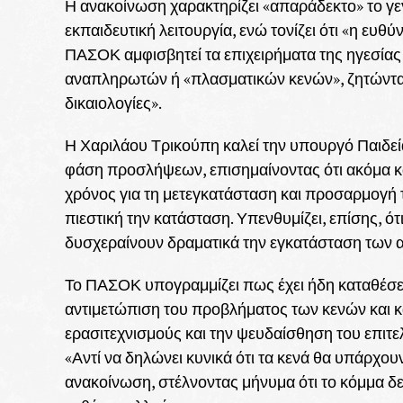
Η ανακοίνωση χαρακτηρίζει «απαράδεκτο» το γε
εκπαιδευτική λειτουργία, ενώ τονίζει ότι «η ευθ
ΠΑΣΟΚ αμφισβητεί τα επιχειρήματα της ηγεσία
αναπληρωτών ή «πλασματικών κενών», ζητώντας
δικαιολογίες».
Η Χαριλάου Τρικούπη καλεί την υπουργό Παιδείας
φάση προσλήψεων, επισημαίνοντας ότι ακόμα κα
χρόνος για τη μετεγκατάσταση και προσαρμογή 
πιεστική την κατάσταση. Υπενθυμίζει, επίσης, ότ
δυσχεραίνουν δραματικά την εγκατάσταση των
Το ΠΑΣΟΚ υπογραμμίζει πως έχει ήδη καταθέσει 
αντιμετώπιση του προβλήματος των κενών και κα
ερασιτεχνισμούς και την ψευδαίσθηση του επιτε
«Αντί να δηλώνει κυνικά ότι τα κενά θα υπάρχου
ανακοίνωση, στέλνοντας μήνυμα ότι το κόμμα δεν