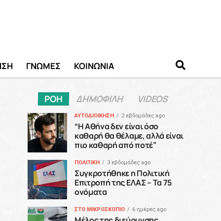
ΗΣΗ
ΓΝΩΜΕΣ
ΚΟΙΝΩΝΙΑ
ΡΟΗ
ΔΗΜΟΦΙΛΗ
VIDEOS
ΑΥΤΟΔΙΟΙΚΗΣΗ
2 εβδομάδες ago
“H Αθήνα δεν είναι όσο
καθαρή θα θέλαμε, αλλά είναι
πιο καθαρή από ποτέ”
ΠΟΛΙΤΙΚΗ
3 εβδομάδες ago
Συγκροτήθηκε η Πολιτική
Επιτροπή της ΕΛΑΣ – Τα 75
ονόματα
ΣΤΟ ΜΙΚΡΟΣΚΟΠΙΟ
6 ημέρες ago
Μέλος της διεύρυνσης