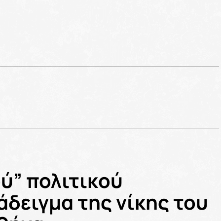
ύ” πολιτικού
άδειγμα της νίκης του