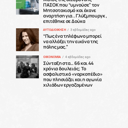
ΠΑΣΟΚ που “υμνούσε” τον
Μητσοτακισμό και έκανε
αναρτήση για.. Γλύξμπουργκ ,
επιτέθηκε σε Δούκα
ΑΥΤΟΔΙΟΙΚΗΣΗ
3 εβδομάδες ago
“Πως ένα τηλέφωνο μπορεί
να αλλάξει την εικόνα της
πόλης μας.”
ΟΙΚΟΝΟΜΙΑ
4 εβδομάδες ago
Σύνταξη στα… 66 και 44
χρόνια δουλειάς; Το
ασφαλιστικό «ναρκοπέδιο»
που πλησιάζει και η αγωνία
χιλιάδων εργαζομένων