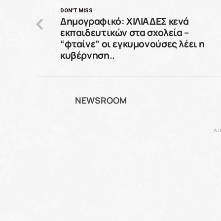
DON'T MISS
Δημογραφικό: ΧΙΛΙΑΔΕΣ κενά
εκπαιδευτικών στα σχολεία –
“φταίνε” οι εγκυμονούσες λέει η
κυβέρνηση..
NEWSROOM
AD