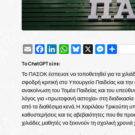
Email
Facebook
LinkedIn
WhatsApp
Bluesky
X
Messe
Μοι
Το ChatGPT είπε:
Το ΠΑΣΟΚ έσπευσε να τοποθετηθεί για τα χιλιά
σφοδρή κριτική στο Υπουργείο Παιδείας και την 
ανακοίνωση του Τομέα Παιδείας και του υπεύθυν
λόγος για «πρωτοφανή αστοχία» στη διαδικασία
από τα διαθέσιμα κενά. Η Χαριλάου Τρικούπη υπ
καθυστερήσεις και τις αβεβαιότητες που θα πρ
χιλιάδες μαθητές να ξεκινούν τη σχολική χρονι