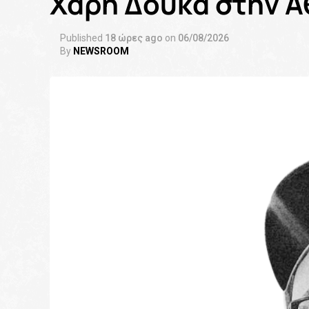
Χάρη Δούκα στην 
Published
18 ώρες ago
on
06/08/2026
By
NEWSROOM