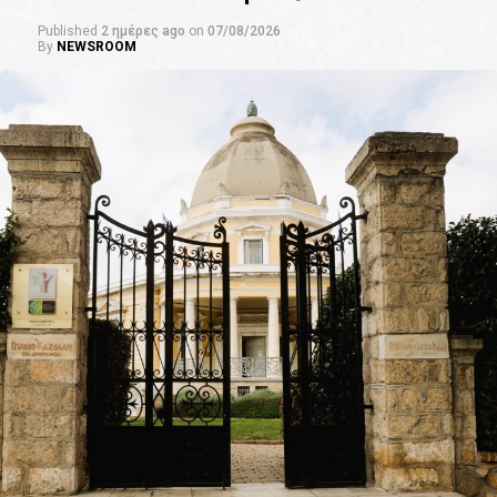
Published
2 ημέρες ago
on
07/08/2026
By
NEWSROOM