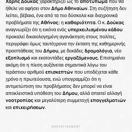
Χάρης Δούκας
χαρακτηρίζει ως το
αποτύπωμα
που θα
ήθελε να αφήσει στον
Δήμο Αθηναίων
. Στη συζήτηση δεν
λείπει, βέβαια, ένα από τα πιο δύσκολα και διαχρονικά
προβλήματα της
Αθήνας
: η
καθαριότητα
. Ο κ.
Δούκας
αναγνωρίζει ότι η εικόνα ενός
υπερχειλισμένου κάδου
προκαλεί δικαιολογημένη αγανάκτηση στους πολίτες,
περιγράφει όμως ταυτόχρονα την έκταση της καθημερινής
προσπάθειας του
Δήμου
, με δεκάδες
δρομολόγια
, νέο
εξοπλισμό
και εκατοντάδες
εργαζόμενους
. Επισημαίνει
ακόμη ότι η πίεση αυξάνεται σημαντικά λόγω του
τεράστιου αριθμού
επισκεπτών
που υποδέχεται κάθε
χρόνο η πρωτεύουσα, ενώ υπογραμμίζει ότι η
αντιμετώπιση του προβλήματος δεν μπορεί να είναι
αποκλειστικά υπόθεση του
Δήμου
, αλλά απαιτεί αλλαγή
νοοτροπίας
και μεγαλύτερη συμμετοχή
επαγγελματιών
και
επιχειρήσεων
.
ADVERTISEMENT