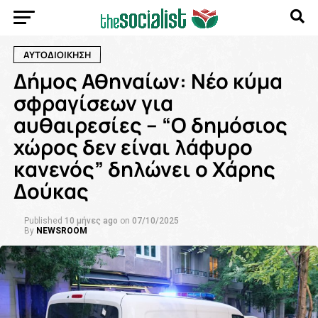
ΑΥΤΟΔΙΟΙΚΗΣΗ
Δήμος Αθηναίων: Νέο κύμα
σφραγίσεων για
αυθαιρεσίες – “Ο δημόσιος
χώρος δεν είναι λάφυρο
κανενός” δηλώνει ο Χάρης
Δούκας
Published
10 μήνες ago
on
07/10/2025
By
NEWSROOM