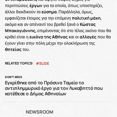
περιπτώσεις
έργων
για τα οποία, όπως υποστηρίζει,
άλλοι διεκδικούν τα
εύσημα
. Παράλληλα, όμως,
εμφανίζεται έτοιμος για την επόμενη
πολιτική μάχη
,
ακόμα και αν απέναντί του βρεθεί ξανά ο
Κώστας
Μπακογιάννης
, επιμένοντας ότι στο τέλος εκείνο που θα
κριθεί είναι η
εικόνα της Αθήνας
και οι
αλλαγές
που θα
έχουν γίνει στην πόλη μέχρι την ολοκλήρωση της
θητείας
του.
RELATED TOPICS:
SLIDE
DON'T MISS
Εγκρίθηκε από το Πράσινο Ταμείο το
αντιπλημμυρικό έργο για τον Λυκαβηττό που
κατέθεσε ο Δήμος Αθηναίων
NEWSROOM