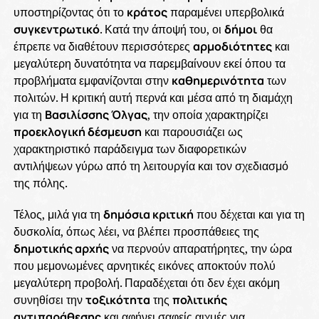
υποστηρίζοντας ότι το
κράτος
παραμένει υπερβολικά
συγκεντρωτικό
. Κατά την άποψή του, οι
δήμοι
θα
έπρεπε να διαθέτουν περισσότερες
αρμοδιότητες
και
μεγαλύτερη δυνατότητα να παρεμβαίνουν εκεί όπου τα
προβλήματα εμφανίζονται στην
καθημερινότητα
των
πολιτών. Η κριτική αυτή περνά και μέσα από τη διαμάχη
για τη
Βασιλίσσης Όλγας
, την οποία χαρακτηρίζει
προεκλογική δέσμευση
και παρουσιάζει ως
χαρακτηριστικό παράδειγμα των διαφορετικών
αντιλήψεων γύρω από τη λειτουργία και τον σχεδιασμό
της πόλης.
Τέλος, μιλά για τη
δημόσια κριτική
που δέχεται και για τη
δυσκολία, όπως λέει, να βλέπει προσπάθειες της
δημοτικής αρχής
να περνούν απαρατήρητες, την ώρα
που μεμονωμένες αρνητικές εικόνες αποκτούν πολύ
μεγαλύτερη προβολή. Παραδέχεται ότι δεν έχει ακόμη
συνηθίσει την
τοξικότητα
της
πολιτικής
αντιπαράθεσης
και αφήνει σαφείς αιχμές για