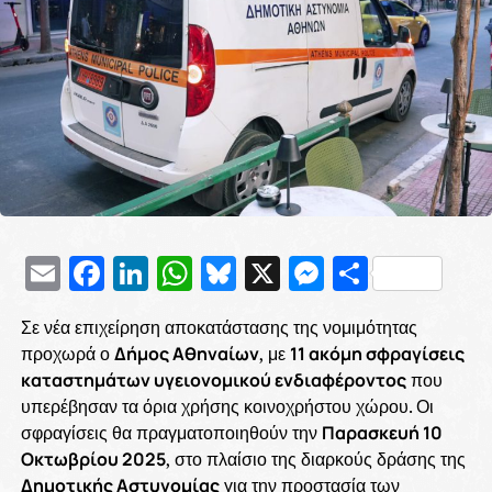
Email
Facebook
LinkedIn
WhatsApp
Bluesky
X
Messenge
Μοιρασ
Σε νέα επιχείρηση αποκατάστασης της νομιμότητας
προχωρά ο
Δήμος Αθηναίων
, με
11 ακόμη σφραγίσεις
καταστημάτων υγειονομικού ενδιαφέροντος
που
υπερέβησαν τα όρια χρήσης κοινοχρήστου χώρου. Οι
σφραγίσεις θα πραγματοποιηθούν την
Παρασκευή 10
Οκτωβρίου 2025
, στο πλαίσιο της διαρκούς δράσης της
Δημοτικής Αστυνομίας
για την προστασία των