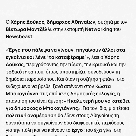
Ο
Χάρης Δούκας
,
δήμαρχος Αθηναίων
, συζητά με τον
Βίκτωρα Μοντζέλλι
στην εκπομπή
Networking
του
Newsbeast
.
«
Έργα που πάλεψα να γίνουν, πηγαίνουν άλλοι στα
εγκαίνια και λένε “το καταφέραμε”
», λέει ο
Χάρης
Δούκας
, περιγράφοντας την
πίεση
, την
κριτική
και την
τοξικότητα
που, όπως υποστηρίζει, συνοδεύουν τη
δημόσια παρουσία του. Και όταν η συζήτηση φτάνει στο
ενδεχόμενο να βρεθεί ξανά απέναντι στον
Κώστα
Μπακογιάννη
στις επόμενες
δημοτικές εκλογές
, η
απάντησή του είναι άμεση: «
Η καλύτερή μου να κατέβει
για δήμαρχος ο Μπακογιάννης
». Για τον ίδιο, μια τέτοια
πολιτική αναμέτρηση
θα έδινε στους Αθηναίους τη
δυνατότητα να συγκρίνουν δύο διαφορετικές περιόδους
για την πόλη και να κρίνουν το
έργο
που έχει γίνει στη