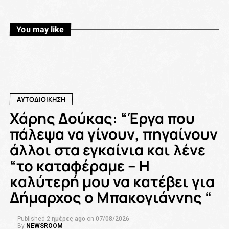
You may like
ΑΥΤΟΔΙΟΙΚΗΣΗ
Χάρης Δούκας: “Έργα που
πάλεψα να γίνουν, πηγαίνουν
άλλοι στα εγκαίνια και λένε
“το καταφέραμε – Η
καλύτερή μου να κατέβει για
Δήμαρχος ο Μπακογιάννης “
Published
2 ημέρες ago
on
07/08/2026
By
NEWSROOM