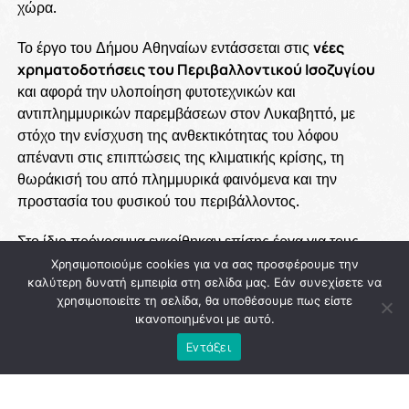
χώρα.
Το έργο του Δήμου Αθηναίων εντάσσεται στις
νέες
χρηματοδοτήσεις του Περιβαλλοντικού Ισοζυγίου
και αφορά την υλοποίηση φυτοτεχνικών και
αντιπλημμυρικών παρεμβάσεων στον Λυκαβηττό, με
στόχο την ενίσχυση της ανθεκτικότητας του λόφου
απέναντι στις επιπτώσεις της κλιματικής κρίσης, τη
θωράκισή του από πλημμυρικά φαινόμενα και την
προστασία του φυσικού του περιβάλλοντος.
Στο ίδιο πρόγραμμα εγκρίθηκαν επίσης έργα για τους
Δήμους Μεγαρέων, Αγιάς, Διστόμου – Αράχωβας –
Χρησιμοποιούμε cookies για να σας προσφέρουμε την
Αντίκυρας και Καλλιθέας, ενώ συνολικά οι εντάξεις της
καλύτερη δυνατή εμπειρία στη σελίδα μας. Εάν συνεχίσετε να
χρησιμοποιείτε τη σελίδα, θα υποθέσουμε πως είστε
συγκεκριμένης κατηγορίας ανέρχονται σε
2.407.856,12
ικανοποιημένοι με αυτό.
ευρώ
. Παράλληλα, το Πράσινο Ταμείο ενέκρινε ακόμη
25
Εντάξει
εκατ. ευρώ
για αντιπλημμυρικά έργα σε δασικές εκτάσεις
της Περιφέρειας Αττικής που επλήγησαν από πυρκαγιές,
καθώς και πρόσθετες χρηματοδοτήσεις για έργα