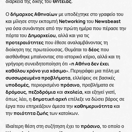
διάρκεια της δικής του
θητείας
.
Ο
δήμαρχος Αθηναίων
με υποδέχτηκε στο γραφείο του
και μίλησε στην εκπομπή
Networking
του
Newsbeast
για όσα συνάντησε από την πρώτη ημέρα που πέρασε την
πόρτα του
Δημαρχείου
, αλλά και για τις
προτεραιότητες
που έθεσε αναλαμβάνοντας τη
διοίκηση της πρωτεύουσας. Θυμάται το
δέος
που
αισθάνθηκε μπαίνοντας στο ιστορικό κτίριο, αλλά και τη
γρήγορη συνειδητοποίηση ότι «
η Αθήνα δεν έχει
καθόλου χρόνο για χάσιμο
». Περιγράφει μια πόλη με
συσσωρευμένα προβλήματα
, ελλείψεις σε βασικές
υποδομές
, περιορισμένο
πράσινο
, προβλήματα σε
δρόμους
,
πεζοδρόμια
και
σχολεία
, και εξηγεί γιατί,
όπως λέει, η
δημοτική αρχή
επέλεξε να δώσει βάρος σε
έργα που επηρεάζουν άμεσα την
καθημερινότητα
και
την
ποιότητα ζωής
των κατοίκων.
Ιδιαίτερη θέση στη συζήτηση έχει το
πράσινο
, το οποίο ο