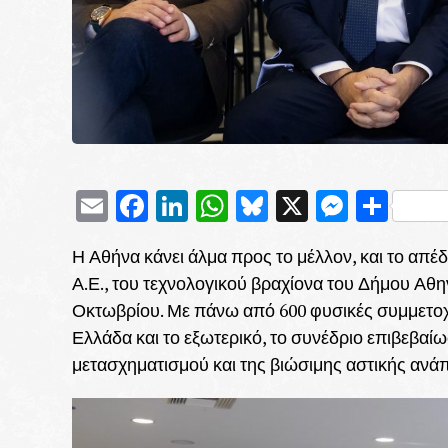
Email
Facebook
LinkedIn
WhatsApp
Bluesky
X
Messe
Μοι
Η Αθήνα κάνει άλμα προς το μέλλον, και το απ
Α.Ε., του τεχνολογικού βραχίονα του Δήμου Αθην
Οκτωβρίου. Με πάνω από 600 φυσικές συμμετοχές
Ελλάδα και το εξωτερικό, το συνέδριο επιβεβαί
μετασχηματισμού και της βιώσιμης αστικής ανά