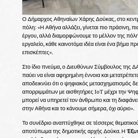
Ο Δήμαρχος Αθηναίων Χάρης Δούκας, στο κεντρι
πόλη: «Η Αθήνα αλλάζει, γίνεται πιο πράσινη, 
έργου, αλλά διαμορφώνουμε το μέλλον της πόλης
εργαλείο, κάθε καινοτόμα ιδέα είναι ένα βήμα πρ
επισκέπτες».
Στο ίδιο πνεύμα, ο Διευθύνων Σύμβουλος της 
παύει να είναι αφηρημένη έννοια και μετατρέπε
αποδεικνύει ότι ο ψηφιακός μετασχηματισμός δεν
απορριμμάτων με αισθητήρες IoT μέχρι την Ψηφ
μπορεί να υπηρετεί τον άνθρωπο και τη διαφάν
στην Αθήνα και το κάνουμε σήμερα, όχι αύριο».
Το συνέδριο αναπτύχθηκε σε τέσσερις θεματικ
Έξυ
αποτύπωμα της δημοτικής αρχής Δούκα. Η