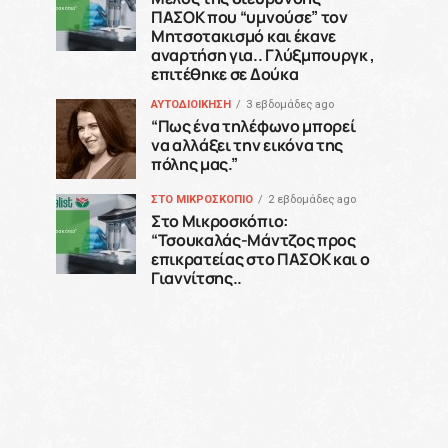
ΠΑΣΟΚ που “υμνούσε” τον
Μητσοτακισμό και έκανε
αναρτήση για.. Γλύξμπουργκ ,
επιτέθηκε σε Δούκα
ΑΥΤΟΔΙΟΙΚΗΣΗ
3 εβδομάδες ago
“Πως ένα τηλέφωνο μπορεί
να αλλάξει την εικόνα της
πόλης μας.”
ΣΤΟ ΜΙΚΡΟΣΚΟΠΙΟ
2 εβδομάδες ago
Στο Μικροσκόπιο:
“Τσουκαλάς-Μάντζος προς
επικρατείας στο ΠΑΣΟΚ και ο
Γιαννίτσης..