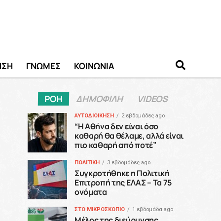
ΗΣΗ
ΓΝΩΜΕΣ
ΚΟΙΝΩΝΙΑ
ΡΟΗ
ΔΗΜΟΦΙΛΗ
VIDEOS
ΑΥΤΟΔΙΟΙΚΗΣΗ
2 εβδομάδες ago
“H Αθήνα δεν είναι όσο
καθαρή θα θέλαμε, αλλά είναι
πιο καθαρή από ποτέ”
ΠΟΛΙΤΙΚΗ
3 εβδομάδες ago
Συγκροτήθηκε η Πολιτική
Επιτροπή της ΕΛΑΣ – Τα 75
ονόματα
ΣΤΟ ΜΙΚΡΟΣΚΟΠΙΟ
1 εβδομάδα ago
Μέλος της διεύρυνσης