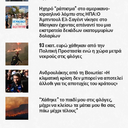
Ηχηρό “ράπισμα” στο αμερικανο-
ισραηλινό λόμπυ στις ΗΠΑ:Ο
Άμπντουλ Ελ-Σαγέντ νίκησε στο
Μίσιγκαν έχοντας απέναντί του μια
εκστρατεία δεκάδων εκατομμυρίων
δολαρίων
93 εκατ. ευρώ χάθηκαν από την
Πολιτική Προστασία ενώ η χώρα μετρά
νεκρούς στις φλόγες
Ανδρουλάκης από τη Βοιωτία: «Η
κλιματική κρίση δεν μπορεί να αποτελεί
άλλοθι για τις αποτυχίες του κράτους»
“Χάθηκε” το παιδί μου στις φλόγες,
μέχρι να κλείσω τα μάτια μου θα σας
πάω μέχρι τέλους”