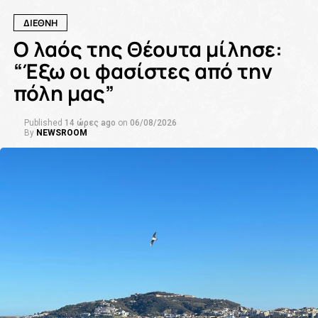
ΔΙΕΘΝΗ
Ο λαός της Θέουτα μίλησε:
“Έξω οι φασίστες από την
πόλη μας”
Published
14 ώρες ago
on
06/08/2026
By
NEWSROOM