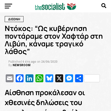
ΔΙΕΘΝΗ
Ντόκος: “Ως κυβέρνηση
ποντάραμε στον Χαφτάρ στη
Λιβύη, κάναμε τραγικό
λάθος”
Published
6 έτη ago
on
24/06/2020
By
NEWSROOM
Email
Facebook
LinkedIn
WhatsApp
Bluesky
X
Messenge
Μοιρασ
Αίσθηση προκάλεσαν οι
χθεσινές δηλώσεις του