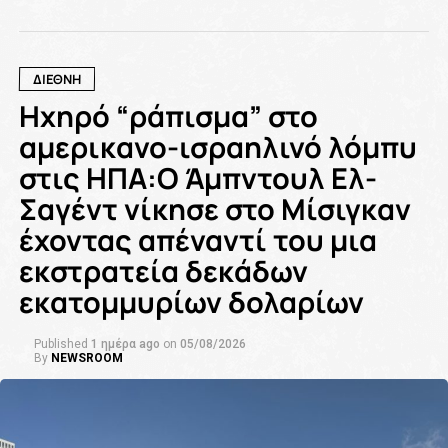
ΔΙΕΘΝΗ
Ηχηρό “ράπισμα” στο
αμερικανο-ισραηλινό λόμπυ
στις ΗΠΑ:Ο Άμπντουλ Ελ-
Σαγέντ νίκησε στο Μίσιγκαν
έχοντας απέναντί του μια
εκστρατεία δεκάδων
εκατομμυρίων δολαρίων
Published
1 ημέρα ago
on
05/08/2026
By
NEWSROOM