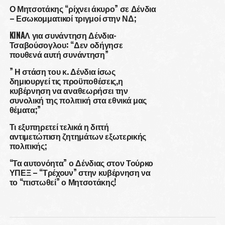
Ο Μητσοτάκης “ρίχνει άκυρο” σε Δένδια
– Εσωκομματικοί τριγμοί στην ΝΔ;
KINAΛ για συνάντηση Δένδια-
Τσαβούσογλου: “Δεν οδήγησε
πουθενά αυτή συνάντηση”
” Η στάση του κ. Δένδια ίσως
δημιουργεί τις προϋποθέσεις,η
κυβέρνηση να αναθεωρήσει την
συνολική της πολιτική στα εθνικά μας
θέματα;”
Τι εξυπηρετεί τελικά η διττή
αντιμετώπιση ζητημάτων εξωτερικής
πολιτικής;
“Τα αυτονόητα” ο Δένδιας στον Τούρκο
ΥΠΕΞ – “Τρέχουν” στην κυβέρνηση να
το “πιστωθεί” ο Μητσοτάκης!