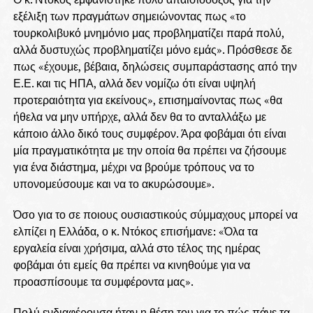
εξέλιξη των πραγμάτων σημειώνοντας πως «το
τουρκολιβυκό μνημόνιο μας προβληματίζει παρά πολύ,
αλλά δυστυχώς προβληματίζει μόνο εμάς». Πρόσθεσε δε
πως «έχουμε, βέβαια, δηλώσεις συμπαράστασης από την
Ε.Ε. και τις ΗΠΑ, αλλά δεν νομίζω ότι είναι υψηλή
προτεραιότητα για εκείνους», επισημαίνοντας πως «θα
ήθελα να μην υπήρχε, αλλά δεν θα το ανταλλάξω με
κάποιο άλλο δικό τους συμφέρον. Άρα φοβάμαι ότι είναι
μία πραγματικότητα με την οποία θα πρέπει να ζήσουμε
για ένα διάστημα, μέχρι να βρούμε τρόπους να το
υπονομεύσουμε και να το ακυρώσουμε».
Όσο για το σε ποιους ουσιαστικούς σύμμαχους μπορεί να
ελπίζει η Ελλάδα, ο κ. Ντόκος επισήμανε: «Όλα τα
εργαλεία είναι χρήσιμα, αλλά στο τέλος της ημέρας
φοβάμαι ότι εμείς θα πρέπει να κινηθούμε για να
προασπίσουμε τα συμφέροντα μας».
Πολύ ενδιαφέρουσα ήταν η θέση του για το πώς πάνε τα