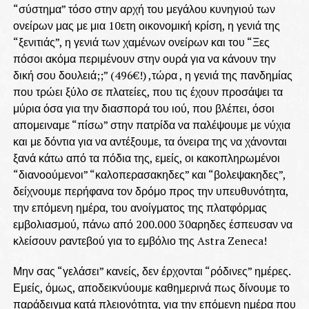
“σύστημα” τόσο στην αρχή του μεγάλου κυνηγιού των
ονείρων μας με μια 10ετη οικονομική κρίση, η γενιά της
“ξενιτιάς”, η γενιά των χαμένων ονείρων και του “Ξες
πόσοι ακόμα περιμένουν στην ουρά για να κάνουν την
δική σου δουλειά;;” (496€!) ,τώρα , η γενιά της πανδημίας
που τρώει ξύλο σε πλατείες, που τις έχουν προσάψει τα
μύρια όσα για την διασπορά του ιού, που βλέπει, όσοι
απομειναμε “πίσω” στην πατρίδα να παλέψουμε με νύχια
και με δόντια για να αντέξουμε, τα όνειρα της να χάνονται
ξανά κάτω από τα πόδια της, εμείς, οι κακοπληρωμένοι
“διανοούμενοι” “καλοπερασακηδες” και “βολεψακηδες”,
δείχνουμε περήφανα τον δρόμο προς την υπευθυνότητα,
την επόμενη ημέρα, του ανοίγματος της πλατφόρμας
εμβολιασμού, πάνω από 200.000 30αρηδες έσπευσαν να
κλείσουν ραντεβού για το εμβόλιο της Astra Zeneca!
Μην σας “γελάσει” κανείς, δεν έρχονται “ρόδινες” ημέρες.
Εμείς, όμως, αποδεικνύουμε καθημερινά πως δίνουμε το
παράδειγμα κατά πλειονότητα, για την επόμενη ημέρα που