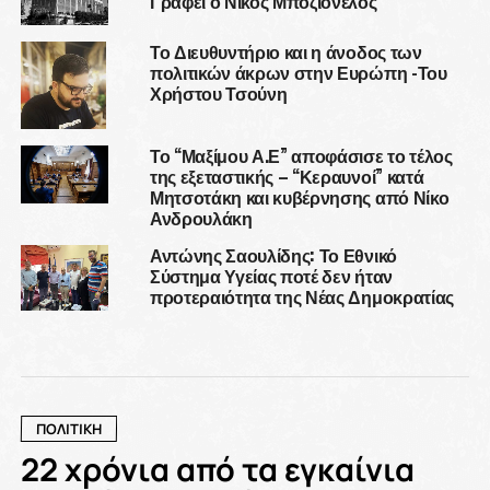
Γράφει ο Νίκος Μποζιονέλος
Το Διευθυντήριο και η άνοδος των
πολιτικών άκρων στην Ευρώπη -Του
Χρήστου Τσούνη
Το “Μαξίμου Α.Ε” αποφάσισε το τέλος
της εξεταστικής – “Κεραυνοί” κατά
Μητσοτάκη και κυβέρνησης από Νίκο
Ανδρουλάκη
Αντώνης Σαουλίδης: Το Εθνικό
Σύστημα Υγείας ποτέ δεν ήταν
προτεραιότητα της Νέας Δημοκρατίας
ΠΟΛΙΤΙΚΗ
22 χρόνια από τα εγκαίνια