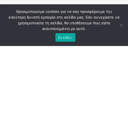
Χρησιμοποιούμε cookies για να σας προσφέρουμε την
καλύτερη δυνατή εμπειρία στη σελίδα μας. Εάν συνεχίσετε να
χρησιμοποιείτε τη σελίδα, θα υποθέσουμε πως είστε
ικανοποιημένοι με αυτό.
Εντάξει
Η
Αθήνα
εκείνη την περίοδο κουβαλούσε την κόπωση
μιας διοίκησης που, παρά τις υψηλές προσδοκίες, άφησε
πίσω της περισσότερα ερωτήματα παρά απαντήσεις. Το
εμβληματικό έργο του «
Μεγάλου
Περιπάτου
», που
παρουσιάστηκε ως τομή για την πόλη, κατέληξε να γίνει