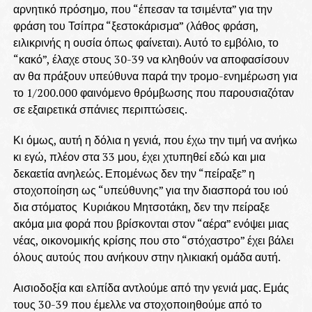
αρνητικό πρόσημο, που “έπεσαν τα τσιμέντα” για την
φράση του Τσίπρα “ξεστοκάρισμα” (λάθος φράση,
ειλικρινής η ουσία όπως φαίνεται). Αυτό το εμβόλιο, το
“κακό”, έλαχε στους 30-39 να κληθούν να αποφασίσουν
αν θα πράξουν υπεύθυνα παρά την τρομο-ενημέρωση για
το 1/200.000 φαινόμενο θρόμβωσης που παρουσιαζόταν
σε εξαιρετικά σπάνιες περιπτώσεις.
Κι όμως, αυτή η δόλια η γενιά, που έχω την τιμή να ανήκω
κι εγώ, πλέον στα 33 μου, έχει χτυπηθεί εδώ και μια
δεκαετία ανηλεώς. Επομένως δεν την “πείραξε” η
στοχοποίηση ως “υπεύθυνης” για την διασπορά του ιού
δια στόματος Κυριάκου Μητσοτάκη, δεν την πείραξε
ακόμα μια φορά που βρίσκονται στον “αέρα” ενόψει μιας
νέας, οικονομικής κρίσης που στο “στόχαστρο” έχει βάλει
όλους αυτούς που ανήκουν στην ηλικιακή ομάδα αυτή.
Αισιοδοξία και ελπίδα αντλούμε από την γενιά μας. Εμάς
τους 30-39 που έμελλε να στοχοποιηθούμε από το