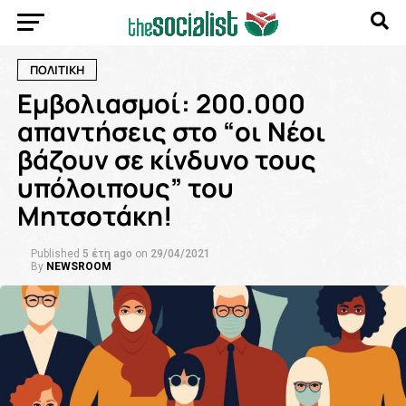
ΠΟΛΙΤΙΚΗ
Εμβολιασμοί: 200.000
απαντήσεις στο “οι Νέοι
βάζουν σε κίνδυνο τους
υπόλοιπους” του
Μητσοτάκη!
Published
5 έτη ago
on
29/04/2021
By
NEWSROOM