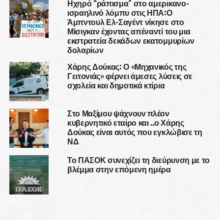
Ηχηρό “ράπισμα” στο αμερικανο-
ισραηλινό λόμπυ στις ΗΠΑ:Ο
Άμπντουλ Ελ-Σαγέντ νίκησε στο
Μίσιγκαν έχοντας απέναντί του μια
εκστρατεία δεκάδων εκατομμυρίων
δολαρίων
Χάρης Δούκας: Ο «Μηχανικός της
Γειτονιάς» φέρνει άμεσες λύσεις σε
σχολεία και δημοτικά κτίρια
Στο Μαξίμου ψάχνουν πλέον
κυβερνητικό εταίρο και ..ο Χάρης
Δούκας είναι αυτός που εγκλώβισε τη
ΝΔ
Το ΠΑΣΟΚ συνεχίζει τη διεύρυνση με το
βλέμμα στην επόμενη ημέρα