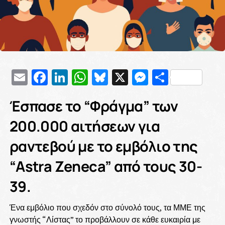
Email
Facebook
LinkedIn
WhatsApp
Bluesky
X
Messenge
Μοιρασ
Έσπασε το “Φράγμα” των
200.000 αιτήσεων για
ραντεβού με το εμβόλιο της
“Astra Zeneca” από τους 30-
39.
Ένα εμβόλιο που σχεδόν στο σύνολό τους, τα ΜΜΕ της
γνωστής “Λίστας” το προβάλλουν σε κάθε ευκαιρία με