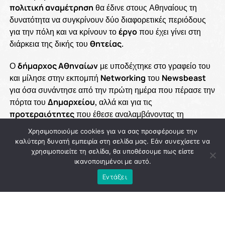
πολιτική αναμέτρηση
θα έδινε στους Αθηναίους τη
δυνατότητα να συγκρίνουν δύο διαφορετικές περιόδους
για την πόλη και να κρίνουν το
έργο
που έχει γίνει στη
διάρκεια της δικής του
θητείας
.
Ο
δήμαρχος Αθηναίων
με υποδέχτηκε στο γραφείο του
και μίλησε στην εκπομπή
Networking
του
Newsbeast
για όσα συνάντησε από την πρώτη ημέρα που πέρασε την
πόρτα του
Δημαρχείου
, αλλά και για τις
προτεραιότητες
που έθεσε αναλαμβάνοντας τη
διοίκηση της πρωτεύουσας. Θυμάται το
δέος
που
Χρησιμοποιούμε cookies για να σας προσφέρουμε την
αισθάνθηκε μπαίνοντας στο ιστορικό κτίριο, αλλά και τη
καλύτερη δυνατή εμπειρία στη σελίδα μας. Εάν συνεχίσετε να
γρήγορη συνειδητοποίηση ότι «
η Αθήνα δεν έχει
χρησιμοποιείτε τη σελίδα, θα υποθέσουμε πως είστε
καθόλου χρόνο για χάσιμο
». Περιγράφει μια πόλη με
ικανοποιημένοι με αυτό.
συσσωρευμένα προβλήματα
, ελλείψεις σε βασικές
Εντάξει
υποδομές
, περιορισμένο
πράσινο
, προβλήματα σε
δρόμους
,
πεζοδρόμια
και
σχολεία
, και εξηγεί γιατί,
όπως λέει, η
δημοτική αρχή
επέλεξε να δώσει βάρος σε
έργα που επηρεάζουν άμεσα την
καθημερινότητα
και