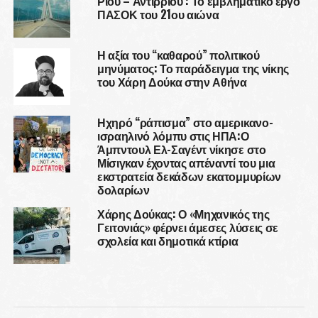
Ρίου – Αντιρρίου : Το εμβληματικό έργο
ΠΑΣΟΚ του 21ου αιώνα
Η αξία του “καθαρού” πολιτικού
μηνύματος: Το παράδειγμα της νίκης
του Χάρη Δούκα στην Αθήνα
Ηχηρό “ράπισμα” στο αμερικανο-
ισραηλινό λόμπυ στις ΗΠΑ:Ο
Άμπντουλ Ελ-Σαγέντ νίκησε στο
Μίσιγκαν έχοντας απέναντί του μια
εκστρατεία δεκάδων εκατομμυρίων
δολαρίων
Χάρης Δούκας: Ο «Μηχανικός της
Γειτονιάς» φέρνει άμεσες λύσεις σε
σχολεία και δημοτικά κτίρια