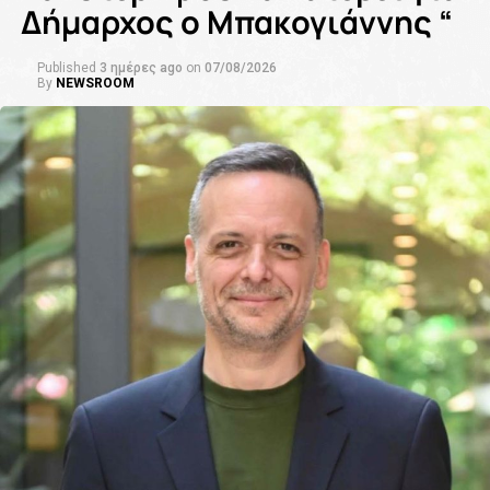
Δήμαρχος ο Μπακογιάννης “
Published
3 ημέρες ago
on
07/08/2026
By
NEWSROOM