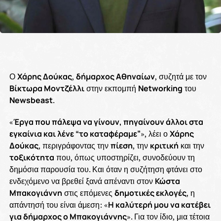
Ο
Χάρης Δούκας
,
δήμαρχος Αθηναίων
, συζητά με τον
Βίκτωρα Μοντζέλλι
στην εκπομπή
Networking
του
Newsbeast
.
«
Έργα που πάλεψα να γίνουν, πηγαίνουν άλλοι στα
εγκαίνια και λένε “το καταφέραμε”
», λέει ο
Χάρης
Δούκας
, περιγράφοντας την
πίεση
, την
κριτική
και την
τοξικότητα
που, όπως υποστηρίζει, συνοδεύουν τη
δημόσια παρουσία του. Και όταν η συζήτηση φτάνει στο
ενδεχόμενο να βρεθεί ξανά απέναντι στον
Κώστα
Μπακογιάννη
στις επόμενες
δημοτικές εκλογές
, η
απάντησή του είναι άμεση: «
Η καλύτερή μου να κατέβει
για δήμαρχος ο Μπακογιάννης
». Για τον ίδιο, μια τέτοια