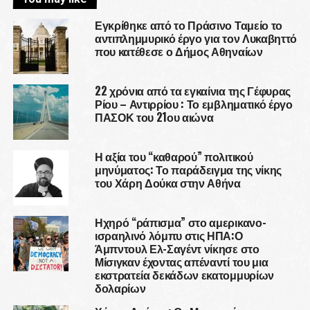
Εγκρίθηκε από το Πράσινο Ταμείο το
αντιπλημμυρικό έργο για τον Λυκαβηττό
που κατέθεσε ο Δήμος Αθηναίων
22 χρόνια από τα εγκαίνια της Γέφυρας
Ρίου – Αντιρρίου : Το εμβληματικό έργο
ΠΑΣΟΚ του 21ου αιώνα
Η αξία του “καθαρού” πολιτικού
μηνύματος: Το παράδειγμα της νίκης
του Χάρη Δούκα στην Αθήνα
Ηχηρό “ράπισμα” στο αμερικανο-
ισραηλινό λόμπυ στις ΗΠΑ:Ο
Άμπντουλ Ελ-Σαγέντ νίκησε στο
Μίσιγκαν έχοντας απέναντί του μια
εκστρατεία δεκάδων εκατομμυρίων
δολαρίων