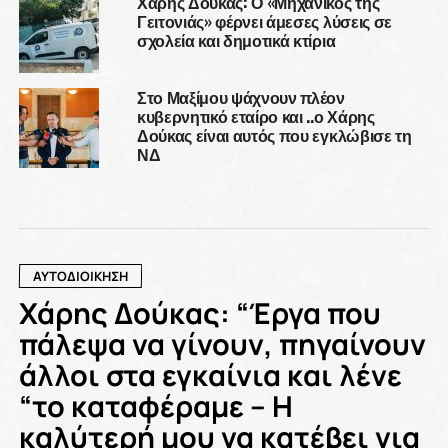
Χάρης Δούκας: Ο «Μηχανικός της
Γειτονιάς» φέρνει άμεσες λύσεις σε
σχολεία και δημοτικά κτίρια
Στο Μαξίμου ψάχνουν πλέον
κυβερνητικό εταίρο και ..ο Χάρης
Δούκας είναι αυτός που εγκλώβισε τη
ΝΔ
ΑΥΤΟΔΙΟΙΚΗΣΗ
Χάρης Δούκας: “Έργα που
πάλεψα να γίνουν, πηγαίνουν
άλλοι στα εγκαίνια και λένε
“το καταφέραμε – Η
καλύτερή μου να κατέβει για