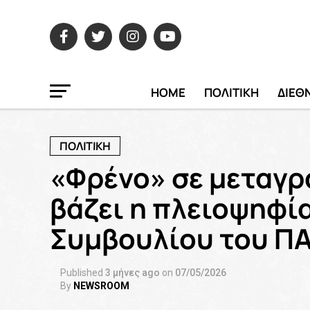
HOME
ΠΟΛΙΤΙΚΗ
ΔΙΕΘ
ΠΟΛΙΤΙΚΗ
«Φρένο» σε μεταγρ
βάζει η πλειοψηφί
Συμβουλίου του Π
Published
3 μήνες ago
on
07/05/2026
By
NEWSROOM