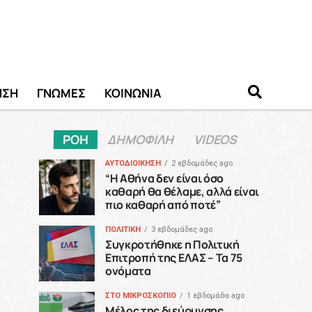
ΗΣΗ
ΓΝΩΜΕΣ
ΚΟΙΝΩΝΙΑ
ΡΟΗ
ΔΗΜΟΦΙΛΗ
VIDEOS
ΑΥΤΟΔΙΟΙΚΗΣΗ
2 εβδομάδες ago
“H Αθήνα δεν είναι όσο
καθαρή θα θέλαμε, αλλά είναι
πιο καθαρή από ποτέ”
ΠΟΛΙΤΙΚΗ
3 εβδομάδες ago
Συγκροτήθηκε η Πολιτική
Επιτροπή της ΕΛΑΣ – Τα 75
ονόματα
ΣΤΟ ΜΙΚΡΟΣΚΟΠΙΟ
1 εβδομάδα ago
Μέλος της διεύρυνσης