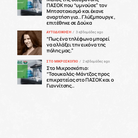
ΠΑΣΟΚ που “υμνούσε” τον
Μητσοτακισμό και έκανε
αναρτήση για.. Γλύξμπουργκ ,
επιτέθηκε σε Δούκα
ΑΥΤΟΔΙΟΙΚΗΣΗ
3 εβδομάδες ago
“Πως ένα τηλέφωνο μπορεί
να αλλάξει την εικόνα της
πόλης μας.”
ΣΤΟ ΜΙΚΡΟΣΚΟΠΙΟ
2 εβδομάδες ago
Στο Μικροσκόπιο:
“Τσουκαλάς-Μάντζος προς
επικρατείας στο ΠΑΣΟΚ και ο
Γιαννίτσης..