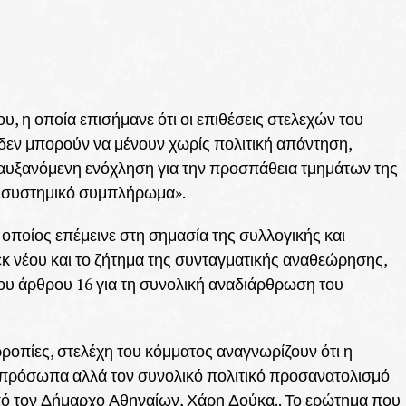
υ, η οποία επισήμανε ότι οι επιθέσεις στελεχών του
δεν μπορούν να μένουν χωρίς πολιτική απάντηση,
 αυξανόμενη ενόχληση για την προσπάθεια τμημάτων της
«συστημικό συμπλήρωμα».
οποίος επέμεινε στη σημασία της συλλογικής και
 εκ νέου και το ζήτημα της συνταγματικής αναθεώρησης,
ου άρθρου 16 για τη συνολική αναδιάρθρωση του
ρροπίες, στελέχη του κόμματος αναγνωρίζουν ότι η
ο πρόσωπα αλλά τον συνολικό πολιτικό προσανατολισμό
από τον Δήμαρχο Αθηναίων, Χάρη Δούκα.. Το ερώτημα που