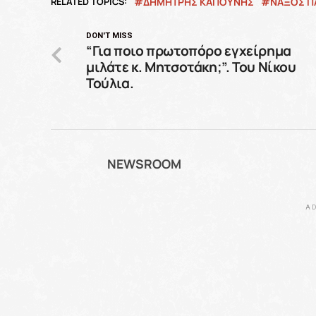
RELATED TOPICS:
ΔΗΜΗΤΡΗΣ ΚΑΠΟΥΝΗΣ
ΝΑΞΟΣ Π
DON'T MISS
“Για ποιο πρωτοπόρο εγχείρημα
μιλάτε κ. Μητσοτάκη;”. Του Νίκου
Τούλια.
NEWSROOM
AD