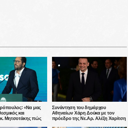
ρόπουλος: «Να μας
Συνάντηση του δημάρχου
θεσμικός και
Αθηναίων Χάρη Δούκα με τον
 κ. Μητσοτάκης πώς
πρόεδρο της Νε.Αρ. Αλέξη Χαρίτση
ι αυτό που επιβάλλει