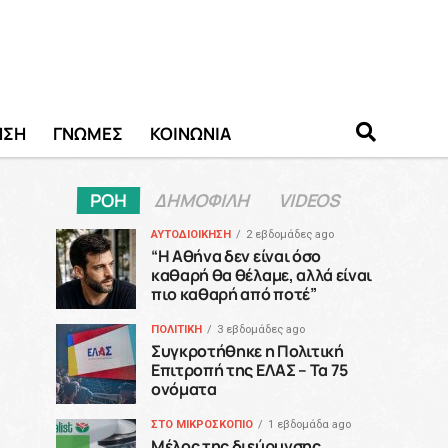
ΗΣΗ
ΓΝΩΜΕΣ
ΚΟΙΝΩΝΙΑ
ΡΟΗ
ΔΗΜΟΦΙΛΗ
VIDEOS
ΑΥΤΟΔΙΟΙΚΗΣΗ
2 εβδομάδες ago
“H Αθήνα δεν είναι όσο
καθαρή θα θέλαμε, αλλά είναι
πιο καθαρή από ποτέ”
ΠΟΛΙΤΙΚΗ
3 εβδομάδες ago
Συγκροτήθηκε η Πολιτική
Επιτροπή της ΕΛΑΣ – Τα 75
ονόματα
ΣΤΟ ΜΙΚΡΟΣΚΟΠΙΟ
1 εβδομάδα ago
Μέλος της διεύρυνσης