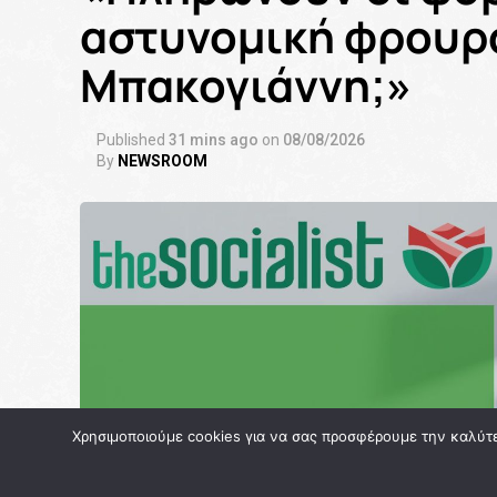
αστυνομική φρουρά
Μπακογιάννη;»
Published
31 mins ago
on
08/08/2026
By
NEWSROOM
Χρησιμοποιούμε cookies για να σας προσφέρουμε την καλύτερ