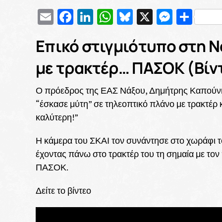
Email
Facebook
LinkedIn
WhatsApp
Bluesky
X
Messe
Μοι
Επικό στιγμιότυπο στη Ν
με τρακτέρ… ΠΑΣΟΚ (Βίν
Ο πρόεδρος της ΕΑΣ Νάξου, Δημήτρης Καπούνη
“έσκασε μύτη” σε τηλεοπτικό πλάνο με τρακτέρ 
καλύτερη!”
Η κάμερα του ΣΚΑΙ τον συνάντησε στο χωράφι το
έχοντας πάνω στο τρακτέρ του τη σημαία με τον
ΠΑΣΟΚ.
Δείτε το βίντεο