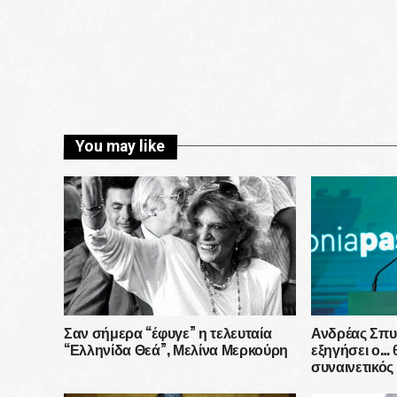
You may like
Σαν σήμερα “έφυγε” η τελευταία
Ανδρέας Σπυ
“Ελληνίδα Θεά”, Μελίνα Μερκούρη
εξηγήσει ο… 
συναινετικός
θα μετατρέψε