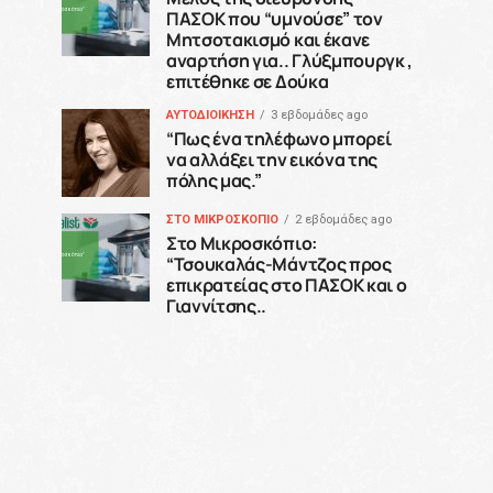
ΠΑΣΟΚ που “υμνούσε” τον
Μητσοτακισμό και έκανε
αναρτήση για.. Γλύξμπουργκ ,
επιτέθηκε σε Δούκα
ΑΥΤΟΔΙΟΙΚΗΣΗ
3 εβδομάδες ago
“Πως ένα τηλέφωνο μπορεί
να αλλάξει την εικόνα της
πόλης μας.”
ΣΤΟ ΜΙΚΡΟΣΚΟΠΙΟ
2 εβδομάδες ago
Στο Μικροσκόπιο:
“Τσουκαλάς-Μάντζος προς
επικρατείας στο ΠΑΣΟΚ και ο
Γιαννίτσης..