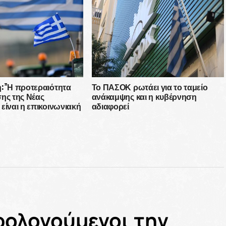
σε μια κομματική
η:”Η προτεραιότητα
Το ΠΑΣΟΚ ρωτάει για το ταμείο
ης της Νέας
ανάκαμψης και η κυβέρνηση
είναι η επικοινωνιακή
αδιαφορεί
ι όχι η ουσιαστική
 προβλημάτων του
όσμου”
ρολογούμενοι την