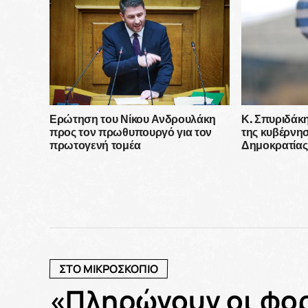
το Σύνταγμα 
επιλογή»
Ερώτηση του Νίκου Ανδρουλάκη
Κ. Σπυριδάκ
προς τον πρωθυπουργό για τον
της κυβέρνησ
πρωτογενή τομέα
Δημοκρατίας 
διαχείριση κα
επίλυση των
αγροτικού κ
ΣΤΟ ΜΙΚΡΟΣΚΟΠΙΟ
«Πληρώνουν οι φο