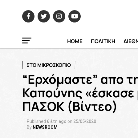
HOME
ΠΟΛΙΤΙΚΗ
ΔΙΕΘ
ΣΤΟ ΜΙΚΡΟΣΚΟΠΙΟ
“Ερχόμαστε” απο τ
Καπούνης «έσκασε 
ΠΑΣΟΚ (Βίντεο)
Published
6 έτη ago
on
25/05/2020
By
NEWSROOM