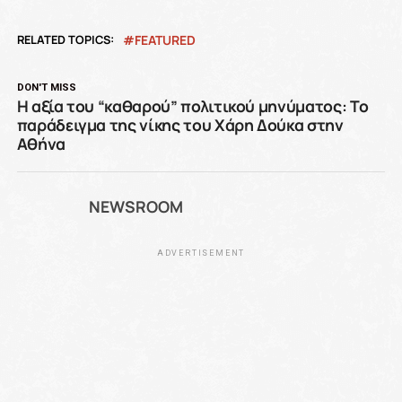
RELATED TOPICS:
FEATURED
DON'T MISS
Η αξία του “καθαρού” πολιτικού μηνύματος: Το
παράδειγμα της νίκης του Χάρη Δούκα στην
Αθήνα
NEWSROOM
ADVERTISEMENT