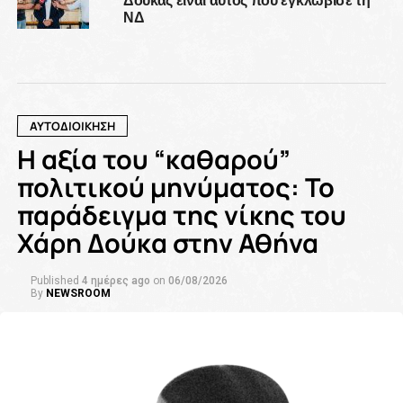
ΝΔ
ΑΥΤΟΔΙΟΙΚΗΣΗ
Η αξία του “καθαρού”
πολιτικού μηνύματος: Το
παράδειγμα της νίκης του
Χάρη Δούκα στην Αθήνα
Published
4 ημέρες ago
on
06/08/2026
By
NEWSROOM