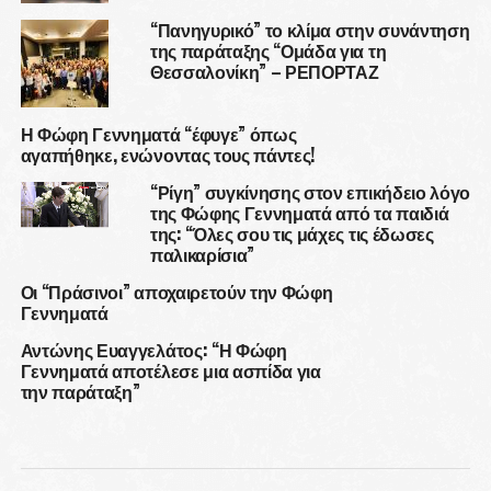
“Πανηγυρικό” το κλίμα στην συνάντηση
της παράταξης “Ομάδα για τη
Θεσσαλονίκη” – ΡΕΠΟΡΤΑΖ
Η Φώφη Γεννηματά “έφυγε” όπως
αγαπήθηκε, ενώνοντας τους πάντες!
“Ρίγη” συγκίνησης στον επικήδειο λόγο
της Φώφης Γεννηματά από τα παιδιά
της: “Όλες σου τις μάχες τις έδωσες
παλικαρίσια”
Οι “Πράσινοι” αποχαιρετούν την Φώφη
Γεννηματά
Αντώνης Ευαγγελάτος: “Η Φώφη
Γεννηματά αποτέλεσε μια ασπίδα για
την παράταξη”