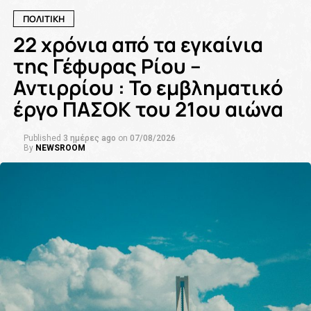
ΠΟΛΙΤΙΚΗ
22 χρόνια από τα εγκαίνια
της Γέφυρας Ρίου –
Αντιρρίου : Το εμβληματικό
έργο ΠΑΣΟΚ του 21ου αιώνα
Published
3 ημέρες ago
on
07/08/2026
By
NEWSROOM