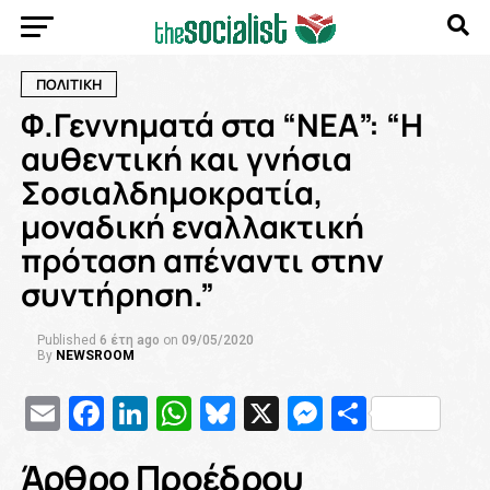
ΠΟΛΙΤΙΚΗ
Φ.Γεννηματά στα “ΝΕΑ”: “Η
αυθεντική και γνήσια
Σοσιαλδημοκρατία,
μοναδική εναλλακτική
πρόταση απέναντι στην
συντήρηση.”
Published
6 έτη ago
on
09/05/2020
By
NEWSROOM
Email
Facebook
LinkedIn
WhatsApp
Bluesky
X
Messenge
Μοιρασ
Άρθρο Προέδρου