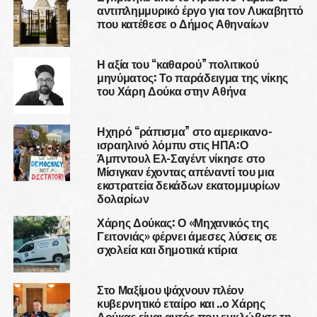
αντιπλημμυρικό έργο για τον Λυκαβηττό
που κατέθεσε ο Δήμος Αθηναίων
Η αξία του “καθαρού” πολιτικού
μηνύματος: Το παράδειγμα της νίκης
του Χάρη Δούκα στην Αθήνα
Ηχηρό “ράπισμα” στο αμερικανο-
ισραηλινό λόμπυ στις ΗΠΑ:Ο
Άμπντουλ Ελ-Σαγέντ νίκησε στο
Μίσιγκαν έχοντας απέναντί του μια
εκστρατεία δεκάδων εκατομμυρίων
δολαρίων
Χάρης Δούκας: Ο «Μηχανικός της
Γειτονιάς» φέρνει άμεσες λύσεις σε
σχολεία και δημοτικά κτίρια
Στο Μαξίμου ψάχνουν πλέον
κυβερνητικό εταίρο και ..ο Χάρης
Δούκας είναι αυτός που εγκλώβισε τη