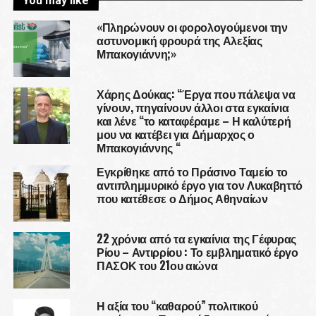
You may like
«Πληρώνουν οι φορολογούμενοι την
αστυνομική φρουρά της Αλεξίας
Μπακογιάννη;»
Χάρης Δούκας: “Έργα που πάλεψα να
γίνουν, πηγαίνουν άλλοι στα εγκαίνια
και λένε “το καταφέραμε – Η καλύτερή
μου να κατέβει για Δήμαρχος ο
Μπακογιάννης “
Εγκρίθηκε από το Πράσινο Ταμείο το
αντιπλημμυρικό έργο για τον Λυκαβηττό
που κατέθεσε ο Δήμος Αθηναίων
22 χρόνια από τα εγκαίνια της Γέφυρας
Ρίου – Αντιρρίου : Το εμβληματικό έργο
ΠΑΣΟΚ του 21ου αιώνα
Η αξία του “καθαρού” πολιτικού