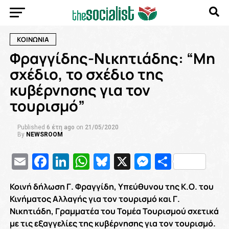
ΚΟΙΝΩΝΙΑ
Φραγγίδης-Νικητιάδης: “Μη
σχέδιο, το σχέδιο της
κυβέρνησης για τον
τουρισμό”
Published
6 έτη ago
on
21/05/2020
By
NEWSROOM
Email
Facebook
LinkedIn
WhatsApp
Bluesky
X
Messenge
Μοιρασ
Κοινή δήλωση Γ. Φραγγίδη, Υπεύθυνου της Κ.Ο. του
Κινήματος Αλλαγής για τον τουρισμό και Γ.
Νικητιάδη, Γραμματέα του Τομέα Τουρισμού σχετικά
με τις εξαγγελίες της κυβέρνησης για τον τουρισμό.