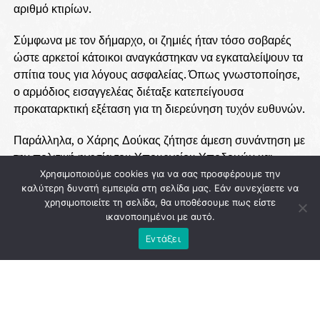
αριθμό κτιρίων.
Σύμφωνα με τον δήμαρχο, οι ζημιές ήταν τόσο σοβαρές
ώστε αρκετοί κάτοικοι αναγκάστηκαν να εγκαταλείψουν τα
σπίτια τους για λόγους ασφαλείας. Όπως γνωστοποίησε,
ο αρμόδιος εισαγγελέας διέταξε κατεπείγουσα
προκαταρκτική εξέταση για τη διερεύνηση τυχόν ευθυνών.
Παράλληλα, ο Χάρης Δούκας ζήτησε άμεση συνάντηση με
την πολιτική ηγεσία του Υπουργείου Υποδομών και
Μεταφορών, καθώς και με τη διοίκηση της Ελληνικό
Χρησιμοποιούμε cookies για να σας προσφέρουμε την
καλύτερη δυνατή εμπειρία στη σελίδα μας. Εάν συνεχίσετε να
Μετρό Α.Ε., προκειμένου να υπάρξουν σαφείς απαντήσεις
χρησιμοποιείτε τη σελίδα, θα υποθέσουμε πως είστε
για τα αίτια των προβλημάτων και τις ενέργειες που θα
ικανοποιημένοι με αυτό.
ακολουθήσουν.
Εντάξει
Το θέμα επρόκειτο να συζητηθεί και στο Δημοτικό
Συμβούλιο της Αθήνας, με τη δημοτική αρχή να θέτει ως
προτεραιότητα την προστασία των κατοίκων και των
περιουσιών τους.