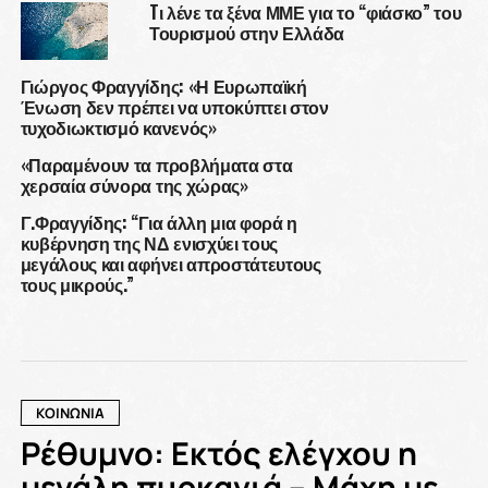
Tι λένε τα ξένα ΜΜΕ για το “φιάσκο” του
Τουρισμού στην Ελλάδα
Γιώργος Φραγγίδης: «Η Ευρωπαϊκή
Ένωση δεν πρέπει να υποκύπτει στον
τυχοδιωκτισμό κανενός»
«Παραμένουν τα προβλήματα στα
χερσαία σύνορα της χώρας»
Γ.Φραγγίδης: “Για άλλη μια φορά η
κυβέρνηση της ΝΔ ενισχύει τους
μεγάλους και αφήνει απροστάτευτους
τους μικρούς.”
ΚΟΙΝΩΝΙΑ
Ρέθυμνο: Εκτός ελέγχου η
μεγάλη πυρκαγιά – Μάχη με