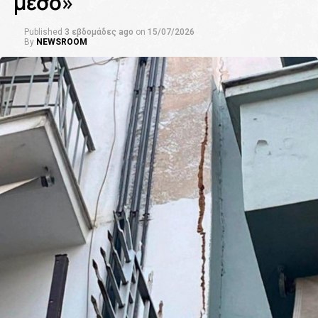
μέσο»
Published
3 εβδομάδες ago
on
15/07/2026
By
NEWSROOM