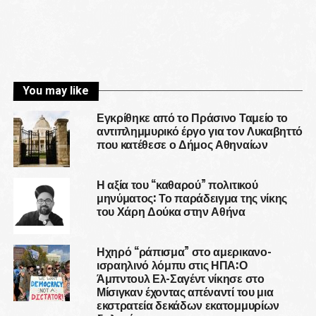
You may like
Εγκρίθηκε από το Πράσινο Ταμείο το
αντιπλημμυρικό έργο για τον Λυκαβηττό
που κατέθεσε ο Δήμος Αθηναίων
Η αξία του “καθαρού” πολιτικού
μηνύματος: Το παράδειγμα της νίκης
του Χάρη Δούκα στην Αθήνα
Ηχηρό “ράπισμα” στο αμερικανο-
ισραηλινό λόμπυ στις ΗΠΑ:Ο
Άμπντουλ Ελ-Σαγέντ νίκησε στο
Μίσιγκαν έχοντας απέναντί του μια
εκστρατεία δεκάδων εκατομμυρίων