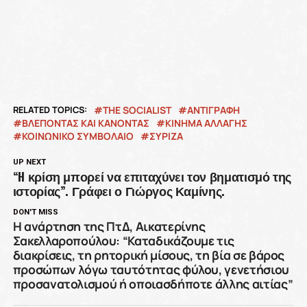
RELATED TOPICS:
THE SOCIALIST
ΑΝΤΙΓΡΑΦΗ
ΒΛΕΠΟΝΤΑΣ ΚΑΙ ΚΑΝΟΝΤΑΣ
ΚΙΝΗΜΑ ΑΛΛΑΓΗΣ
ΚΟΙΝΩΝΙΚΌ ΣΥΜΒΌΛΑΙΟ
ΣΥΡΙΖΑ
UP NEXT
“H κρίση μπορεί να επιταχύνει τον βηματισμό της
ιστορίας”. Γράφει ο Γιώργος Καμίνης.
DON'T MISS
Η ανάρτηση της ΠτΔ, Αικατερίνης
Σακελλαροπούλου: “Καταδικάζουμε τις
διακρίσεις, τη ρητορική μίσους, τη βία σε βάρος
προσώπων λόγω ταυτότητας φύλου, γενετήσιου
προσανατολισμού ή οποιασδήποτε άλλης αιτίας”