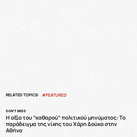
RELATED TOPICS:
FEATURED
DON'T MISS
Η αξία του “καθαρού” πολιτικού μηνύματος: Το
παράδειγμα της νίκης του Χάρη Δούκα στην
Αθήνα