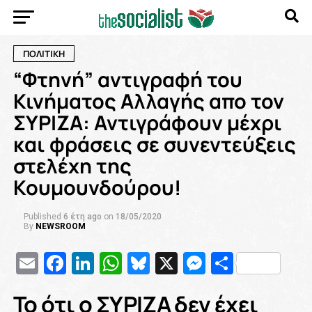
ΠΟΛΙΤΙΚΗ
“Φτηνή” αντιγραφή του
Κινήματος Αλλαγής απο τον
ΣΥΡΙΖΑ: Αντιγράφουν μέχρι
και φράσεις σε συνεντεύξεις
στελέχη της
Κουμουνδούρου!
Published
6 έτη ago
on
18/05/2020
By
NEWSROOM
Email
Facebook
LinkedIn
WhatsApp
Bluesky
X
Messenge
Μοιρασ
Το ότι ο ΣΥΡΙΖΑ δεν έχει